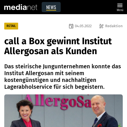
menu
NEWS
Menü
event
draw
04.05.2022
Redaktion
RETAIL
call a Box gewinnt Institut
Allergosan als Kunden
Das steirische Jungunternehmen konnte das
Institut Allergosan mit seinem
kostengünstigen und nachhaltigen
Lagerabholservice für sich begeistern.