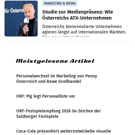
verzeichnete
MARKETING & MEDIA
Studie zur Medienpräsenz: Wie
Österreichs ATX-Unternehmen
international wahrgenommen
Österreichs börsennotierte Unternehmen
werden
agieren längst auf internationalen Märkten.
Eine neue internationale
Medienresonanzanalyse untersucht die
weltweite Berichterstattung über
Meistgelesene Artikel
Personalwechsel im Marketing von Penny
Österreich und Rewe Großhandel
ORF: Pig legt Personalliste vor
ORF-Festspielempfang 2026 im Zeichen der
Salzburger Festspiele
Coca-Cola präsentiert weiterentwickelte visuelle