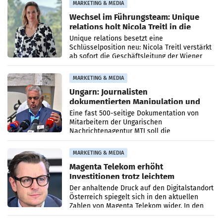
MARKETING & MEDIA
Wechsel im Führungsteam: Unique
relations holt Nicola Treitl in die
Geschäftsleitung
Unique relations besetzt eine
Schlüsselposition neu: Nicola Treitl verstärkt
ab sofort die Geschäftsleitung der Wiener
PR-Agentur an der Seite von Josef Kalina und
Anna Kalina-Mahr.
MARKETING & MEDIA
Ungarn: Journalisten
dokumentierten Manipulation und
Zensur
Eine fast 500-seitige Dokumentation von
Mitarbeitern der Ungarischen
Nachrichtenagentur MTI soll die
systematische Nachrichten-Manipulation und
Zensur bei der Agentur während der Zeit
MARKETING & MEDIA
Magenta Telekom erhöht
Investitionen trotz leichtem
Umsatzrückgang
Der anhaltende Druck auf den Digitalstandort
Österreich spiegelt sich in den aktuellen
Zahlen von Magenta Telekom wider. In den
ersten sechs Monaten des laufenden Jahres