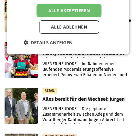
Eine Bühne für Zirkularität: ARA und
ALLE AKZEPTIEREN
Müller informieren am POS über
Kreislauffähigkeit
Über den gesamten August hinweg rücken die
Altstoff Recycling Austria AG (ARA) und der
ALLE ABLEHNEN
Handelskonzern Müller die Initiative
„Kreislauf-Helden“ in allen österreichischen
DETAILS ANZEIGEN
Müller-Filialen
RETAIL
Penny modernisiert zwei Filialen in
Ober- und Niederösterreich
WIENER NEUDORF. – Im Rahmen einer
laufenden Modernisierungsoffensive
erneuert Penny zwei Filialen in Nieder- und
Oberösterreich. Die beiden Standorte liegen
in Haag sowie im rund
RETAIL
Alles bereit für den Wechsel: Jürgen
Albrecht setzt ab 1.1.2027 auf Adeg
WIENER NEUDORF. – Die geplante
Zusammenarbeit zwischen Adeg und dem
Vorarlberger Kaufmann Jürgen Albrecht ist
kartellrechtlich freigegeben: Die
Bundeswettbewerbsbehörde und der