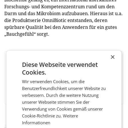
Forschungs- und Kompetenzzentrum rund um den
Darm und das Mikrobiom aufzubauen. Hieraus ist u.a.
die Produktserie OmniBiotic entstanden, deren
spürbare Qualität bei den Anwendern für ein gutes
„Bauchgefühl“ sorgt.
×
BEWERTEN SIE DIESEN ARTIKEL
Diese Webseite verwendet
Cookies.
Wir verwenden Cookies, um die
Benutzerfreundlichkeit unserer Website zu
Facebook
Twitter
Messenger
WhatsApp
LinkedIn
XING
Teilen
verbessern. Durch die weitere Nutzung
unserer Webseite stimmen Sie der
Verwendung von Cookies gemäß unserer
Cookie-Richtlinie zu.
Weitere
Informationen
RETAIL