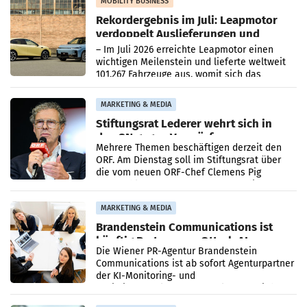
Bundeskartellanwalt
MOBILITY BUSINESS
Rekordergebnis im Juli: Leapmotor
verdoppelt Auslieferungen und
überschreitet die 100.000er-Marke
– Im Juli 2026 erreichte Leapmotor einen
wichtigen Meilenstein und lieferte weltweit
101.267 Fahrzeuge aus, womit sich das
Ergebnis gegenüber Juli 2025 mehr als
verdoppelte (+102
MARKETING & MEDIA
Stiftungsrat Lederer wehrt sich in
den SN gegen Vorwürfe
Mehrere Themen beschäftigen derzeit den
ORF. Am Dienstag soll im Stiftungsrat über
die vom neuen ORF-Chef Clemens Pig
vorgeschlagenen Besetzungen für die
Direktionen abgestimmt werden.
MARKETING & MEDIA
Brandenstein Communications ist
künftig Partner von OtterlyAI
Die Wiener PR-Agentur Brandenstein
Communications ist ab sofort Agenturpartner
der KI-Monitoring- und
Optimierungsplattform OtterlyAI. Damit baut
die Agentur ihr Leistungsportfolio