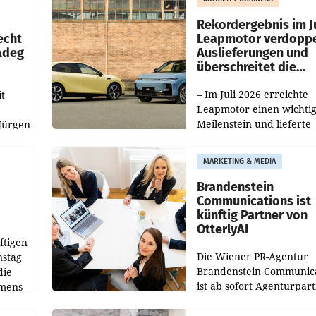
Haag sowie im rund
ilialen
Rekordergebnis im Ju
echt
Leapmotor verdoppe
 Adeg
Auslieferungen und
überschreitet die
100.000er-Marke
– Im Juli 2026 erreichte
t
Leapmotor einen wichti
Meilenstein und lieferte
Jürgen
weltweit 101.267 Fahrze
ich
aus, womit sich das Erge
MARKETING & MEDIA
gegenüber Juli 2025 meh
örde
verdoppelte (+102
walt
Brandenstein
Communications ist
künftig Partner von
OtterlyAI
ftigen
Die Wiener PR-Agentur
nstag
Brandenstein Communica
die
ist ab sofort Agenturpar
emens
der KI-Monitoring- und
Optimierungsplattform