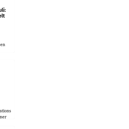
li:
lt
gen
uge
bnis
r als
tions
tner