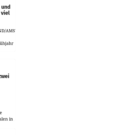
t und
viel
ND/AMSTERDAM.
rühjahr
h
zwei
e
alen in
ich.
gen in