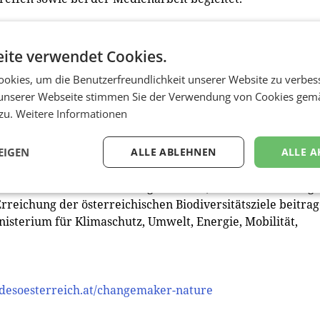
s Österreich Changemaker #nature haben wir bewusst an d
ch stärkeres Bewusstsein für Biodiversität und Klimaschut
ite verwendet Cookies.
len etwas bewegen und dieses Projekt gibt ihnen die
okies, um die Benutzerfreundlichkeit unserer Website zu verbes
Vorständin, hervor.
unserer Webseite stimmen Sie der Verwendung von Cookies gem
 zu.
Weitere Informationen
rsitätsfonds des Bundesministeriums für Klimaschutz,
echnologie gefördert.
EIGEN
ALLE ABLEHNEN
ALLE A
nd ist eine zentrale Voraussetzung für eine nachhaltige
ben wir eine Förderschiene geschaffen, die zur Umsetzung 
Erreichung der österreichischen Biodiversitätsziele beitra
nisterium für Klimaschutz, Umwelt, Energie, Mobilität,
desoesterreich.at/changemaker-nature