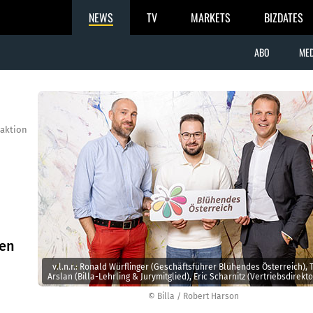
NEWS
TV
MARKETS
BIZDATES
ABO
MED
aktion
hen
v.l.n.r.: Ronald Würflinger (Geschäftsführer Blühendes Österreich), 
Arslan (Billa-Lehrling & Jurymitglied), Eric Scharnitz (Vertriebsdirekto
© Billa / Robert Harson