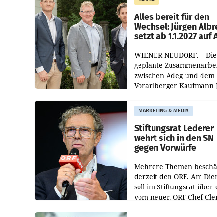
Helden“ in allen
österreichischen Müller-F
Alles bereit für den
Wechsel: Jürgen Albr
setzt ab 1.1.2027 auf
WIENER NEUDORF. – Die
geplante Zusammenarbei
zwischen Adeg und dem
Vorarlberger Kaufmann 
Albrecht ist kartellrechtl
freigegeben: Die
MARKETING & MEDIA
Bundeswettbewerbsbeh
und der Bundeskartellan
Stiftungsrat Lederer
wehrt sich in den SN
gegen Vorwürfe
Mehrere Themen beschä
derzeit den ORF. Am Die
soll im Stiftungsrat über 
vom neuen ORF-Chef Cl
Pig vorgeschlagenen