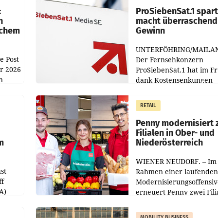
:
ProSiebenSat.1 spar
n
macht überraschend 
achem
Gewinn
UNTERFÖHRING/MAILA
e Post
Der Fernsehkonzern
hr 2026
ProSiebenSat.1 hat im F
n
dank Kostensenkungen
operativ wieder Gewinn
m Plus
gemacht und die
RETAIL
er
Markterwartung deutlic
übertroffen.
Penny modernisiert 
Filialen in Ober- und
m
Niederösterreich
WIENER NEUDORF. – Im
st
Rahmen einer laufenden
ff
Modernisierungsoffensiv
A)
erneuert Penny zwei Fili
Nieder- und Oberösterre
slauf-
Die beiden Standorte lie
MOBILITY BUSINESS