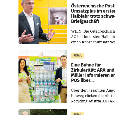
Österreichische Post
Umsatzplus im erste
Halbjahr trotz schw
Briefgeschäft
WIEN Die Österreichisch
AG hat im ersten Halbja
einen Konzernumsatz vo
1.544,0 Mio. EUR
erwirtschaftet, was eine
RETAIL
von 3,8 Prozent gegenüb
dem Vergleichszeitraum
Eine Bühne für
Zirkularität: ARA und
Müller informieren a
POS über
Kreislauffähigkeit
Über den gesamten Augu
hinweg rücken die Altsto
Recycling Austria AG (AR
und der Handelskonzern
Müller die Initiative „Krei
RETAIL