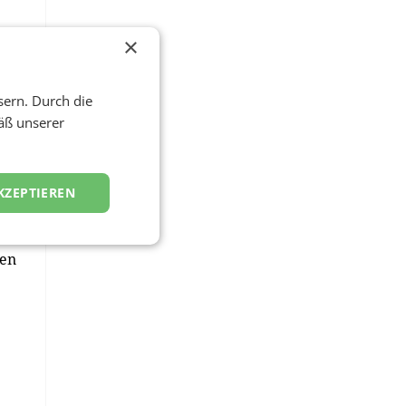
ie
×
z zu
sern. Durch die
äß unserer
KZEPTIEREN
der
gen