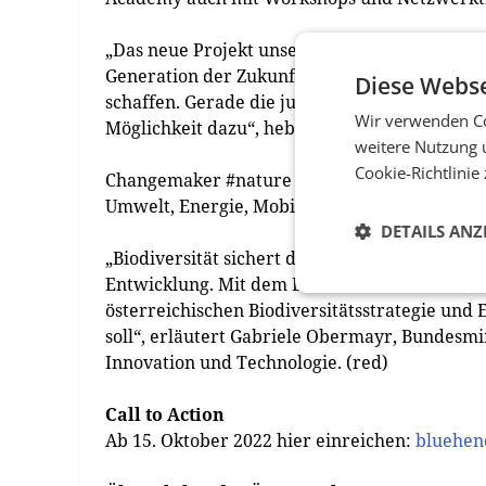
„Das neue Projekt unserer Stiftung Blühende
Generation der Zukunft adressiert, um ein no
Diese Webse
schaffen. Gerade die jungen Generationen wol
Wir verwenden Co
Möglichkeit dazu“, hebt Elke Wilgmann, Billa 
weitere Nutzung 
Cookie-Richtlinie
Changemaker #nature wird durch den Biodive
Umwelt, Energie, Mobilität, Innovation und T
DETAILS ANZ
„Biodiversität sichert die Lebensgrundlagen u
Entwicklung. Mit dem Biodiversitätsfonds ha
österreichischen Biodiversitätsstrategie und 
soll“, erläutert Gabriele Obermayr, Bundesmi
Innovation und Technologie. (red)
Call to Action
Ab 15. Oktober 2022 hier einreichen:
bluehen