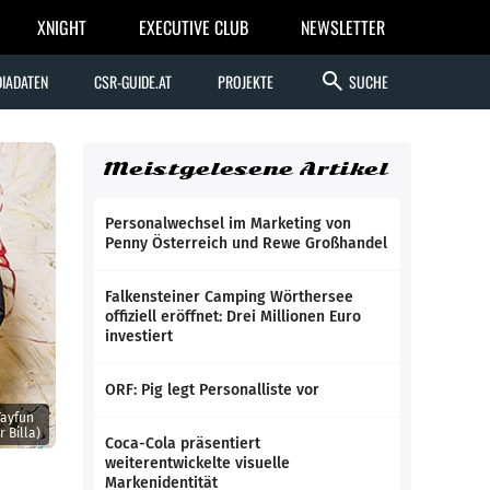
XNIGHT
EXECUTIVE CLUB
NEWSLETTER
search
IADATEN
CSR-GUIDE.AT
PROJEKTE
SUCHE
Meistgelesene Artikel
Personalwechsel im Marketing von
Penny Österreich und Rewe Großhandel
Falkensteiner Camping Wörthersee
offiziell eröffnet: Drei Millionen Euro
investiert
ORF: Pig legt Personalliste vor
Tayfun
r Billa)
Coca-Cola präsentiert
weiterentwickelte visuelle
Markenidentität