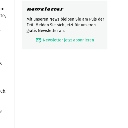
lem
newsletter
te,
Mit unseren News bleiben Sie am Puls der
Zeit! Melden Sie sich jetzt für unseren
n
gratis Newsletter an.
mark_email_read
Newsletter jetzt abonnieren
s
ich
rs