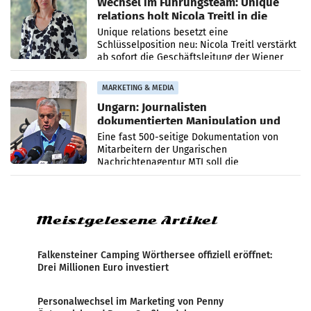
Wechsel im Führungsteam: Unique
relations holt Nicola Treitl in die
Geschäftsleitung
Unique relations besetzt eine
Schlüsselposition neu: Nicola Treitl verstärkt
ab sofort die Geschäftsleitung der Wiener
PR-Agentur an der Seite von Josef Kalina und
Anna Kalina-Mahr.
MARKETING & MEDIA
Ungarn: Journalisten
dokumentierten Manipulation und
Zensur
Eine fast 500-seitige Dokumentation von
Mitarbeitern der Ungarischen
Nachrichtenagentur MTI soll die
systematische Nachrichten-Manipulation und
Zensur bei der Agentur während der Zeit
Meistgelesene Artikel
Falkensteiner Camping Wörthersee offiziell eröffnet:
Drei Millionen Euro investiert
Personalwechsel im Marketing von Penny