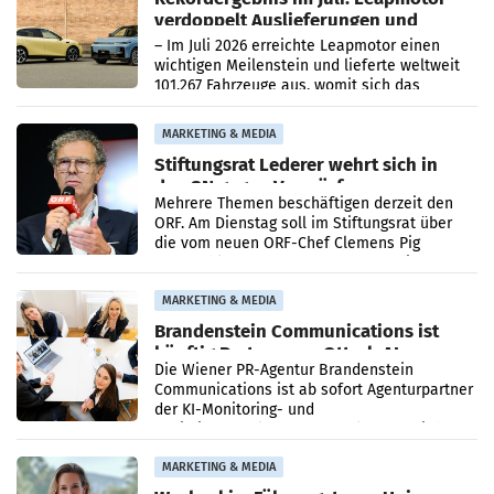
verdoppelt Auslieferungen und
überschreitet die 100.000er-Marke
– Im Juli 2026 erreichte Leapmotor einen
wichtigen Meilenstein und lieferte weltweit
101.267 Fahrzeuge aus, womit sich das
Ergebnis gegenüber Juli 2025 mehr als
verdoppelte (+102
MARKETING & MEDIA
Stiftungsrat Lederer wehrt sich in
den SN gegen Vorwürfe
Mehrere Themen beschäftigen derzeit den
ORF. Am Dienstag soll im Stiftungsrat über
die vom neuen ORF-Chef Clemens Pig
vorgeschlagenen Besetzungen für die
Direktionen abgestimmt werden.
MARKETING & MEDIA
Brandenstein Communications ist
künftig Partner von OtterlyAI
Die Wiener PR-Agentur Brandenstein
Communications ist ab sofort Agenturpartner
der KI-Monitoring- und
Optimierungsplattform OtterlyAI. Damit baut
die Agentur ihr Leistungsportfolio
MARKETING & MEDIA