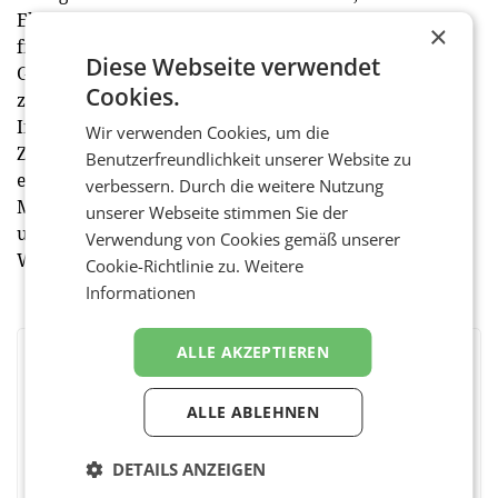
Ehrentraud Schreck abschließend. Angefangen beim
×
frühzeitigen und gesammelten Bestellen von
Diese Webseite verwendet
Geschenken mit verlängertem Rückgaberecht bis hin
Cookies.
zur Abholung der Bestellung im Megastore oder das
Inanspruchnehmen von verschiedenen
Wir verwenden Cookies, um die
Zustelloptionen der Dienstleister, wie zum Beispiel
Benutzerfreundlichkeit unserer Website zu
einer Abstellgenehmigung, gibt es viele
verbessern. Durch die weitere Nutzung
Möglichkeiten, den Arbeitsalltag ihrer Paketbotinnen
unserer Webseite stimmen Sie der
und Paketboten zu erleichtern und so deren
Verwendung von Cookies gemäß unserer
Weihnachtszeit etwas besinnlicher zu gestalten. (red)
Cookie-Richtlinie zu.
Weitere
Informationen
ALLE AKZEPTIEREN
BEWERTEN SIE DIESEN ARTIKEL
ALLE ABLEHNEN
DETAILS ANZEIGEN
Facebook
Twitter
Messenger
WhatsApp
LinkedIn
XING
Teilen