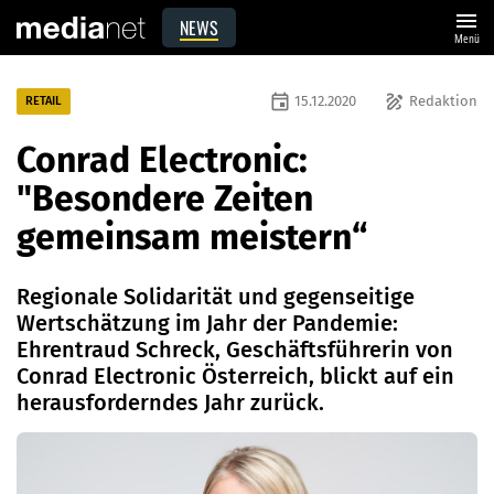
menu
NEWS
Menü
event
draw
15.12.2020
Redaktion
RETAIL
Conrad Electronic:
"Besondere Zeiten
gemeinsam meistern“
Regionale Solidarität und gegenseitige
Wertschätzung im Jahr der Pandemie:
Ehrentraud Schreck, Geschäftsführerin von
Conrad Electronic Österreich, blickt auf ein
herausforderndes Jahr zurück.