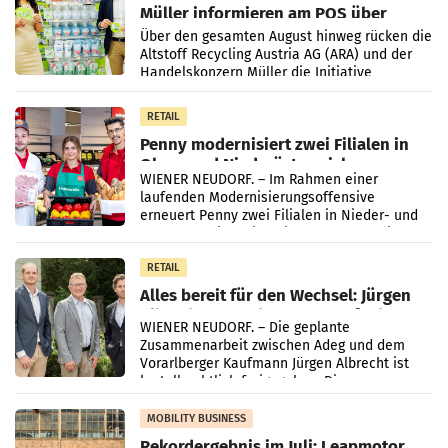
Müller informieren am POS über
Kreislauffähigkeit
Über den gesamten August hinweg rücken die
Altstoff Recycling Austria AG (ARA) und der
Handelskonzern Müller die Initiative
„Kreislauf-Helden“ in allen österreichischen
Müller-Filialen
RETAIL
Penny modernisiert zwei Filialen in
Ober- und Niederösterreich
WIENER NEUDORF. – Im Rahmen einer
laufenden Modernisierungsoffensive
erneuert Penny zwei Filialen in Nieder- und
Oberösterreich. Die beiden Standorte liegen
in Haag sowie im rund
RETAIL
Alles bereit für den Wechsel: Jürgen
Albrecht setzt ab 1.1.2027 auf Adeg
WIENER NEUDORF. – Die geplante
Zusammenarbeit zwischen Adeg und dem
Vorarlberger Kaufmann Jürgen Albrecht ist
kartellrechtlich freigegeben: Die
Bundeswettbewerbsbehörde und der
Bundeskartellanwalt
MOBILITY BUSINESS
Rekordergebnis im Juli: Leapmotor