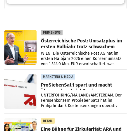
PRIMENEWS
Österreichische Post: Umsatzplus im
ersten Halbjahr trotz schwachem
Briefgeschäft
WIEN Die Österreichische Post AG hat im
ersten Halbjahr 2026 einen Konzernumsatz
von 1.544,0 Mio. EUR erwirtschaftet, was
einem Plus von 3,8 Prozent gegenüber dem
Vergleichszeitraum
MARKETING & MEDIA
ProSiebenSat.1 spart und macht
überraschend viel Gewinn
UNTERFÖHRING/MAILAND/AMSTERDAM. Der
Fernsehkonzern ProSiebenSat.1 hat im
Frühjahr dank Kostensenkungen operativ
wieder Gewinn gemacht und die
Markterwartung deutlich übertroffen.
RETAIL
Eine Bühne für Zirkularität: ARA und