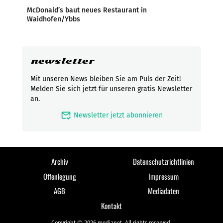
McDonald’s baut neues Restaurant in
Waidhofen/Ybbs
newsletter
Mit unseren News bleiben Sie am Puls der Zeit!
Melden Sie sich jetzt für unseren gratis Newsletter
an.
mark_email_read
Newsletter jetzt abonnieren
Archiv
Datenschutzrichtlinien
Offenlegung
Impressum
AGB
Mediadaten
Kontakt
Copyright © 2026 medianet. All rights reserved.