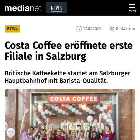
menu
NEWS
Menü
event
draw
17.07.2025
Redaktion
RETAIL
Costa Coffee eröffnete erste
Filiale in Salzburg
Britische Kaffeekette startet am Salzburger
Hauptbahnhof mit Barista-Qualität.