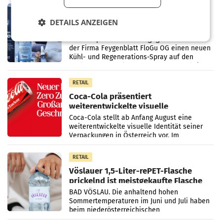
Vorjahresperiode
RETAIL
Kühl-Spray: SN Sports bringt „Keep
DETAILS ANZEIGEN
Cool“ auf den Markt
Die SN Sports GmbH bringt gemeinsam mit
der Firma Feygenblatt FloGu OG einen neuen
Kühl- und Regenerations-Spray auf den
Markt. Das Produkt namens „Keep Cool“ ist zu
100 Prozent
RETAIL
Coca-Cola präsentiert
weiterentwickelte visuelle
Markenidentität
Coca-Cola stellt ab Anfang August eine
weiterentwickelte visuelle Identität seiner
Verpackungen in Österreich vor. Im
Mittelpunkt des Redesigns stehen zentrale
Gestaltungselemente
RETAIL
Vöslauer 1,5-Liter-rePET-Flasche
prickelnd ist meistgekaufte Flasche
Österreichs
BAD VÖSLAU. Die anhaltend hohen
Sommertemperaturen im Juni und Juli haben
beim niederösterreichischen
Getränkehersteller Vöslauer zu deutlichen