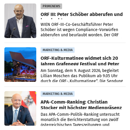
Absatzzuwächsen geführt. Während
PRIMENEWS
ORF III: Peter Schöber abberufen und
beurlaubt
WIEN ORF-III-Co-Geschäftsführer Peter
Schöber ist wegen Compliance-Vorwürfen
abberufen und beurlaubt worden. Der ORF
bestätigte gegenüber der APA entsprechende
Medienberichte.
MARKETING & MEDIA
ORF-Kulturmatinee widmet sich 20
Jahren Grafenegg Festival und Peter
Simonischek
Am Sonntag, dem 9. August 2026, begleitet
Lillian Moschen das Publikum ab 9.05 Uhr
durch die ORF-„Kulturmatinee“. Die Sendung
startet mit der Dokumentation „20 Jahre
Grafenegg
MARKETING & MEDIA
APA-Comm-Ranking: Christian
Stocker mit höchster Medienpräsenz
im Juli
Das APA-Comm-Politik-Ranking untersucht
monatlich die Berichterstattung von zwölf
österreichischen Tageszeitungen und