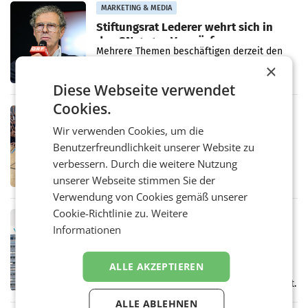
MARKETING & MEDIA
Stiftungsrat Lederer wehrt sich in
den SN gegen Vorwürfe
Mehrere Themen beschäftigen derzeit den
ORF. Am Dienstag soll im Stiftungsrat über
×
die vom neuen ORF-Chef Clemens Pig
Diese Webseite verwendet
vorgeschlagenen Besetzungen für die
Direktionen abgestimmt werden.
Cookies.
RETAIL
Wir verwenden Cookies, um die
Bipa unterstützt Bewegte Kids
Sommercamps im Osten Österreichs
Benutzerfreundlichkeit unserer Website zu
Bereits zum zweiten Mal begleitet Bipa das
verbessern. Durch die weitere Nutzung
polysportive Sommersportcamp „Bewegte
unserer Webseite stimmen Sie der
Kids“. Während der Campwochen in den
Monaten Juli und August versorgt das
Verwendung von Cookies gemäß unserer
Unternehmen Kinder sowie
Cookie-Richtlinie zu.
Weitere
RETAIL
Informationen
voestalpine verzeichnet solides
erstes Quartal und steigert EBITDA
Der voestalpine-Konzern hat im 1. Quartal
ALLE AKZEPTIEREN
des Geschäftsjahres 2026/27 (1. April bis 30.
Juni 2026) ein solides Ergebnis erwirtschaftet.
Der Umsatz stieg im Vergleich zur
ALLE ABLEHNEN