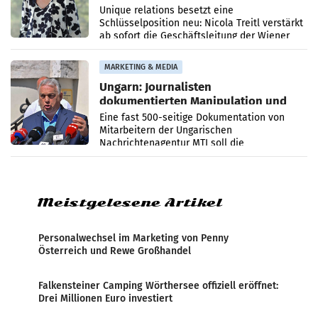
Geschäftsleitung
Unique relations besetzt eine
Schlüsselposition neu: Nicola Treitl verstärkt
ab sofort die Geschäftsleitung der Wiener
PR-Agentur an der Seite von Josef Kalina und
Anna Kalina-Mahr.
MARKETING & MEDIA
Ungarn: Journalisten
dokumentierten Manipulation und
Zensur
Eine fast 500-seitige Dokumentation von
Mitarbeitern der Ungarischen
Nachrichtenagentur MTI soll die
systematische Nachrichten-Manipulation und
Zensur bei der Agentur während der Zeit
Meistgelesene Artikel
Personalwechsel im Marketing von Penny
Österreich und Rewe Großhandel
Falkensteiner Camping Wörthersee offiziell eröffnet:
Drei Millionen Euro investiert