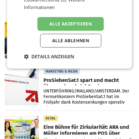
Informationen
ALLE AKZEPTIEREN
PRIMENEWS
Österreichische Post: Umsatzplus im
ersten Halbjahr trotz schwachem
ALLE ABLEHNEN
Briefgeschäft
WIEN Die Österreichische Post AG hat im
ersten Halbjahr 2026 einen Konzernumsatz
DETAILS ANZEIGEN
von 1.544,0 Mio. EUR erwirtschaftet, was
einem Plus von 3,8 Prozent gegenüber dem
Vergleichszeitraum
MARKETING & MEDIA
ProSiebenSat.1 spart und macht
überraschend viel Gewinn
UNTERFÖHRING/MAILAND/AMSTERDAM. Der
Fernsehkonzern ProSiebenSat.1 hat im
Frühjahr dank Kostensenkungen operativ
wieder Gewinn gemacht und die
Markterwartung deutlich übertroffen.
RETAIL
Eine Bühne für Zirkularität: ARA und
Müller informieren am POS über