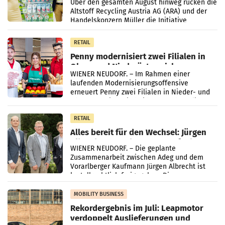
Kreislauffähigkeit
Über den gesamten August hinweg rücken die
Altstoff Recycling Austria AG (ARA) und der
Handelskonzern Müller die Initiative
„Kreislauf-Helden“ in allen österreichischen
Müller-Filialen
RETAIL
Penny modernisiert zwei Filialen in
Ober- und Niederösterreich
WIENER NEUDORF. – Im Rahmen einer
laufenden Modernisierungsoffensive
erneuert Penny zwei Filialen in Nieder- und
Oberösterreich. Die beiden Standorte liegen
in Haag sowie im rund
RETAIL
Alles bereit für den Wechsel: Jürgen
Albrecht setzt ab 1.1.2027 auf Adeg
WIENER NEUDORF. – Die geplante
Zusammenarbeit zwischen Adeg und dem
Vorarlberger Kaufmann Jürgen Albrecht ist
kartellrechtlich freigegeben: Die
Bundeswettbewerbsbehörde und der
Bundeskartellanwalt
MOBILITY BUSINESS
Rekordergebnis im Juli: Leapmotor
verdoppelt Auslieferungen und