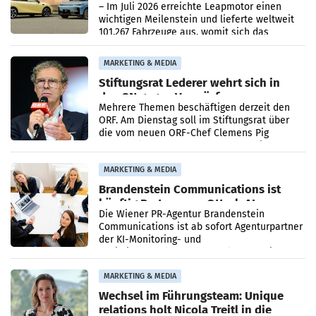
überschreitet die 100.000er-Marke
– Im Juli 2026 erreichte Leapmotor einen
wichtigen Meilenstein und lieferte weltweit
101.267 Fahrzeuge aus, womit sich das
Ergebnis gegenüber Juli 2025 mehr als
verdoppelte (+102
MARKETING & MEDIA
Stiftungsrat Lederer wehrt sich in
den SN gegen Vorwürfe
Mehrere Themen beschäftigen derzeit den
ORF. Am Dienstag soll im Stiftungsrat über
die vom neuen ORF-Chef Clemens Pig
vorgeschlagenen Besetzungen für die
Direktionen abgestimmt werden.
MARKETING & MEDIA
Brandenstein Communications ist
künftig Partner von OtterlyAI
Die Wiener PR-Agentur Brandenstein
Communications ist ab sofort Agenturpartner
der KI-Monitoring- und
Optimierungsplattform OtterlyAI. Damit baut
die Agentur ihr Leistungsportfolio
MARKETING & MEDIA
Wechsel im Führungsteam: Unique
relations holt Nicola Treitl in die