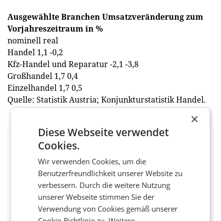
Ausgewählte Branchen Umsatzveränderung zum
Vorjahreszeitraum in %
nominell real
Handel 1,1 -0,2
Kfz-Handel und Reparatur -2,1 -3,8
Großhandel 1,7 0,4
Einzelhandel 1,7 0,5
Quelle: Statistik Austria; Konjunkturstatistik Handel.
×
Diese Webseite verwendet
Cookies.
BEWERTEN SIE DIESEN ARTIKEL
Wir verwenden Cookies, um die
Benutzerfreundlichkeit unserer Website zu
verbessern. Durch die weitere Nutzung
unserer Webseite stimmen Sie der
Facebook
Twitter
Messenger
WhatsApp
LinkedIn
XING
Teilen
Verwendung von Cookies gemäß unserer
Cookie-Richtlinie zu.
Weitere