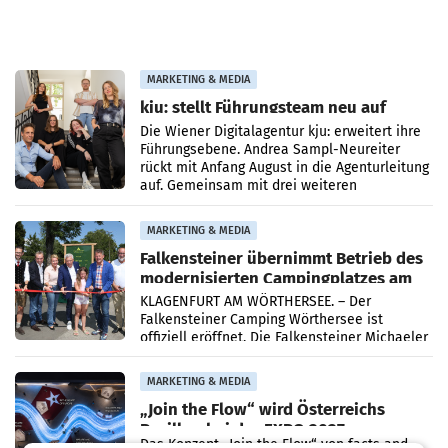
MARKETING & MEDIA
kju: stellt Führungsteam neu auf
Die Wiener Digitalagentur kju: erweitert ihre
Führungsebene. Andrea Sampl-Neureiter
rückt mit Anfang August in die Agenturleitung
auf. Gemeinsam mit drei weiteren
Neubesetzungen entsteht
MARKETING & MEDIA
Falkensteiner übernimmt Betrieb des
modernisierten Campingplatzes am
Wörthersee
KLAGENFURT AM WÖRTHERSEE. – Der
Falkensteiner Camping Wörthersee ist
offiziell eröffnet. Die Falkensteiner Michaeler
Tourism Group (FMTG) und die Stadtwerke
Klagenfurt haben den
MARKETING & MEDIA
„Join the Flow“ wird Österreichs
Pavillon bei der EXPO 2027
Das Konzept „Join the Flow“ von facts and