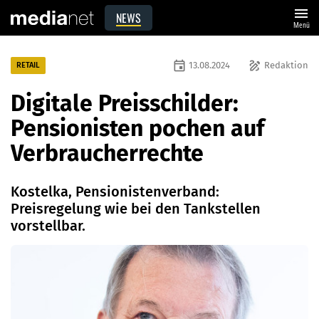
menu
NEWS
Menü
event
draw
13.08.2024
Redaktion
RETAIL
Digitale Preisschilder:
Pensionisten pochen auf
Verbraucherrechte
Kostelka, Pensionistenverband:
Preisregelung wie bei den Tankstellen
vorstellbar.