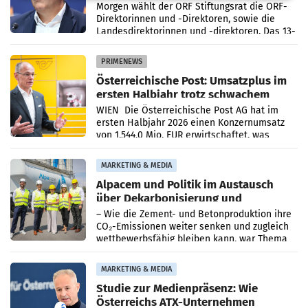
Direktorinnen
Morgen wählt der ORF Stiftungsrat die ORF-
Direktorinnen und -Direktoren, sowie die
Landesdirektorinnen und -direktoren. Das 13-
köpfige Wunschteam des ab 1. Jänner 2027
amtierenden
PRIMENEWS
Österreichische Post: Umsatzplus im
ersten Halbjahr trotz schwachem
Briefgeschäft
WIEN Die Österreichische Post AG hat im
ersten Halbjahr 2026 einen Konzernumsatz
von 1.544,0 Mio. EUR erwirtschaftet, was
einem Plus von 3,8 Prozent gegenüber dem
Vergleichszeitraum
MARKETING & MEDIA
Alpacem und Politik im Austausch
über Dekarbonisierung und
Energiepreise
– Wie die Zement- und Betonproduktion ihre
CO₂-Emissionen weiter senken und zugleich
wettbewerbsfähig bleiben kann, war Thema
eines Treffens zwischen Staatssekretärin
Elisabeth
MARKETING & MEDIA
Studie zur Medienpräsenz: Wie
Österreichs ATX-Unternehmen