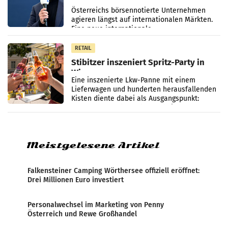
international wahrgenommen
Österreichs börsennotierte Unternehmen
werden
agieren längst auf internationalen Märkten.
Eine neue internationale
Medienresonanzanalyse untersucht die
weltweite Berichterstattung über
RETAIL
Stibitzer inszeniert Spritz-Party in
Wien
Eine inszenierte Lkw-Panne mit einem
Lieferwagen und hunderten herausfallenden
Kisten diente dabei als Ausgangspunkt:
Passanten wurden gebeten, beim Aufräumen
zu helfen, und erhielten
Meistgelesene Artikel
Falkensteiner Camping Wörthersee offiziell eröffnet:
Drei Millionen Euro investiert
Personalwechsel im Marketing von Penny
Österreich und Rewe Großhandel