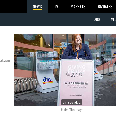
NEWS
TV
MARKETS
BIZDATES
ABO
MED
aktion
dm spendet.
© dm/Neumayr