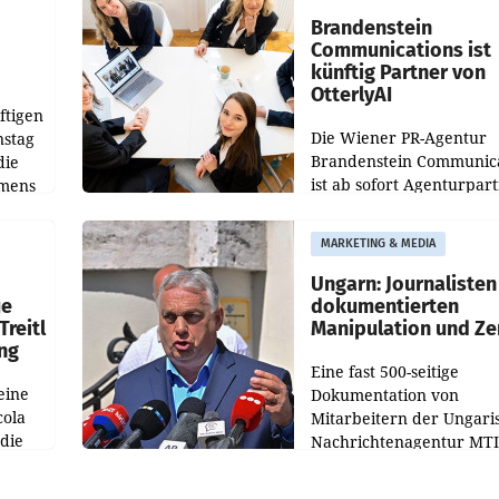
verdoppelte (+102
walt
Brandenstein
Communications ist
künftig Partner von
OtterlyAI
ftigen
Die Wiener PR-Agentur
nstag
Brandenstein Communica
die
ist ab sofort Agenturpar
emens
der KI-Monitoring- und
Optimierungsplattform
MARKETING & MEDIA
OtterlyAI. Damit baut di
Agentur ihr Leistungspor
Ungarn: Journalisten
ue
dokumentierten
Treitl
Manipulation und Ze
ung
Eine fast 500-seitige
eine
Dokumentation von
cola
Mitarbeitern der Ungari
 die
Nachrichtenagentur MTI 
ener
die systematische Nachri
von
Manipulation und Zensur