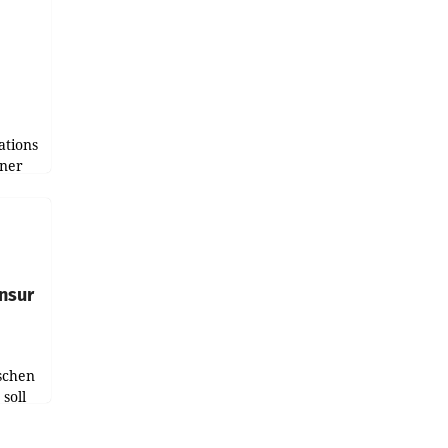
tions
tner
e
tfolio
nsur
schen
soll
chten-
 bei