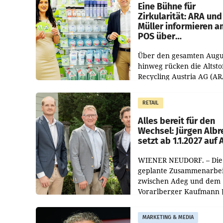
dem Vergleichszeitraum
Eine Bühne für
Zirkularität: ARA und
Müller informieren a
POS über
Kreislauffähigkeit
Über den gesamten Augu
hinweg rücken die Altsto
Recycling Austria AG (AR
und der Handelskonzern
Müller die Initiative „Krei
RETAIL
Helden“ in allen
österreichischen Müller-F
Alles bereit für den
Wechsel: Jürgen Albr
setzt ab 1.1.2027 auf
WIENER NEUDORF. – Die
geplante Zusammenarbei
zwischen Adeg und dem
Vorarlberger Kaufmann 
Albrecht ist kartellrechtl
freigegeben: Die
MARKETING & MEDIA
Bundeswettbewerbsbeh