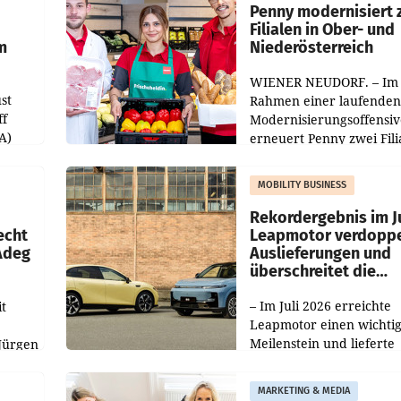
übertroffen.
Penny modernisiert 
Filialen in Ober- und
m
Niederösterreich
WIENER NEUDORF. – Im
st
Rahmen einer laufenden
ff
Modernisierungsoffensiv
A)
erneuert Penny zwei Fili
Nieder- und Oberösterre
slauf-
Die beiden Standorte lie
MOBILITY BUSINESS
Haag sowie im rund
ilialen
Rekordergebnis im Ju
echt
Leapmotor verdoppe
 Adeg
Auslieferungen und
überschreitet die
100.000er-Marke
– Im Juli 2026 erreichte
t
Leapmotor einen wichti
Meilenstein und lieferte
Jürgen
weltweit 101.267 Fahrze
ich
aus, womit sich das Erge
MARKETING & MEDIA
gegenüber Juli 2025 meh
örde