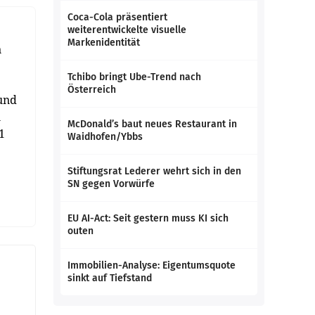
Coca-Cola präsentiert
weiterentwickelte visuelle
Markenidentität
n
Tchibo bringt Ube-Trend nach
Österreich
 und
n
McDonald’s baut neues Restaurant in
1
Waidhofen/Ybbs
Stiftungsrat Lederer wehrt sich in den
SN gegen Vorwürfe
EU AI-Act: Seit gestern muss KI sich
outen
Immobilien-Analyse: Eigentumsquote
sinkt auf Tiefstand