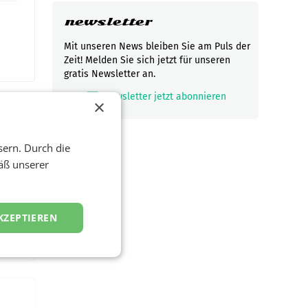
newsletter
Mit unseren News bleiben Sie am Puls der
Zeit! Melden Sie sich jetzt für unseren
gratis Newsletter an.
mark_email_read
Newsletter jetzt abonnieren
×
sern. Durch die
t und
äß unserer
viel
ND/AMSTERDAM.
KZEPTIEREN
rühjahr
h