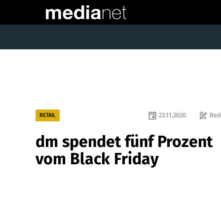
event
draw
23.11.2020
Red
RETAIL
dm spendet fünf Prozent
vom Black Friday