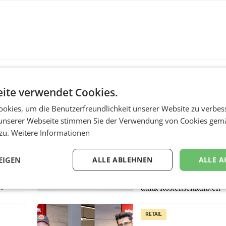
ite verwendet Cookies.
MARKETING & MEDIA
okies, um die Benutzerfreundlichkeit unserer Website zu verbes
:
ProSiebenSat.1 spar
unserer Webseite stimmen Sie der Verwendung von Cookies gem
n
macht überraschend 
 zu.
Weitere Informationen
achem
Gewinn
UNTERFÖHRING/MAILA
EIGEN
ALLE ABLEHNEN
ALLE A
e Post
Der Fernsehkonzern
hr 2026
ProSiebenSat.1 hat im F
n
dank Kostensenkungen
operativ wieder Gewinn
m Plus
gemacht und die
RETAIL
er
Markterwartung deutlic