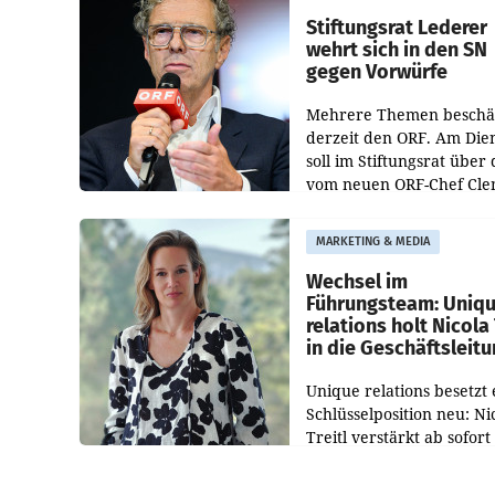
und der Bundeskartellan
Stiftungsrat Lederer
wehrt sich in den SN
gegen Vorwürfe
Mehrere Themen beschä
derzeit den ORF. Am Die
soll im Stiftungsrat über 
vom neuen ORF-Chef Cl
Pig vorgeschlagenen
Besetzungen für die
MARKETING & MEDIA
Direktionen abgestimmt
werden.
Wechsel im
Führungsteam: Uniq
relations holt Nicola 
in die Geschäftsleit
Unique relations besetzt 
Schlüsselposition neu: Ni
Treitl verstärkt ab sofort
Geschäftsleitung der Wi
PR-Agentur an der Seite 