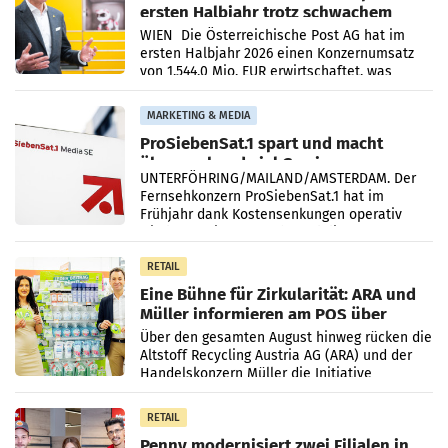
ersten Halbjahr trotz schwachem
Briefgeschäft
WIEN Die Österreichische Post AG hat im
ersten Halbjahr 2026 einen Konzernumsatz
von 1.544,0 Mio. EUR erwirtschaftet, was
einem Plus von 3,8 Prozent gegenüber dem
Vergleichszeitraum
MARKETING & MEDIA
ProSiebenSat.1 spart und macht
überraschend viel Gewinn
UNTERFÖHRING/MAILAND/AMSTERDAM. Der
Fernsehkonzern ProSiebenSat.1 hat im
Frühjahr dank Kostensenkungen operativ
wieder Gewinn gemacht und die
Markterwartung deutlich übertroffen.
RETAIL
Eine Bühne für Zirkularität: ARA und
Müller informieren am POS über
Kreislauffähigkeit
Über den gesamten August hinweg rücken die
Altstoff Recycling Austria AG (ARA) und der
Handelskonzern Müller die Initiative
„Kreislauf-Helden“ in allen österreichischen
Müller-Filialen
RETAIL
Penny modernisiert zwei Filialen in