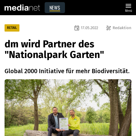
menu
NEWS
Menü
event
draw
17.05.2022
Redaktion
RETAIL
dm wird Partner des
"Nationalpark Garten"
Global 2000 Initiative für mehr Biodiversität.