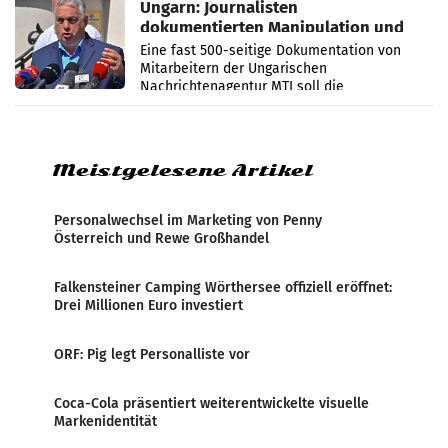
Ungarn: Journalisten
dokumentierten Manipulation und
Zensur
Eine fast 500-seitige Dokumentation von
Mitarbeitern der Ungarischen
Nachrichtenagentur MTI soll die
systematische Nachrichten-Manipulation und
Zensur bei der Agentur während der Zeit
Meistgelesene Artikel
Personalwechsel im Marketing von Penny
Österreich und Rewe Großhandel
Falkensteiner Camping Wörthersee offiziell eröffnet:
Drei Millionen Euro investiert
ORF: Pig legt Personalliste vor
Coca-Cola präsentiert weiterentwickelte visuelle
Markenidentität