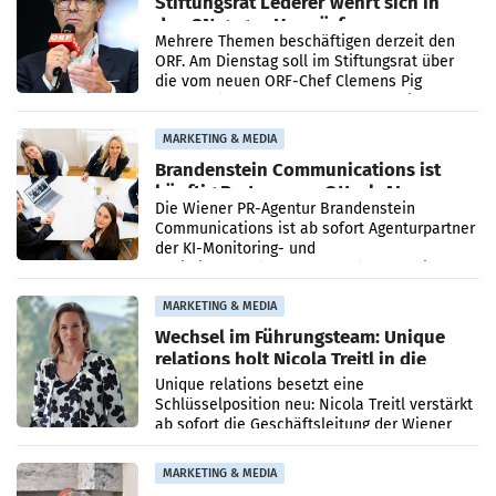
Stiftungsrat Lederer wehrt sich in
den SN gegen Vorwürfe
Mehrere Themen beschäftigen derzeit den
ORF. Am Dienstag soll im Stiftungsrat über
die vom neuen ORF-Chef Clemens Pig
vorgeschlagenen Besetzungen für die
Direktionen abgestimmt werden.
MARKETING & MEDIA
Brandenstein Communications ist
künftig Partner von OtterlyAI
Die Wiener PR-Agentur Brandenstein
Communications ist ab sofort Agenturpartner
der KI-Monitoring- und
Optimierungsplattform OtterlyAI. Damit baut
die Agentur ihr Leistungsportfolio
MARKETING & MEDIA
Wechsel im Führungsteam: Unique
relations holt Nicola Treitl in die
Geschäftsleitung
Unique relations besetzt eine
Schlüsselposition neu: Nicola Treitl verstärkt
ab sofort die Geschäftsleitung der Wiener
PR-Agentur an der Seite von Josef Kalina und
Anna Kalina-Mahr.
MARKETING & MEDIA