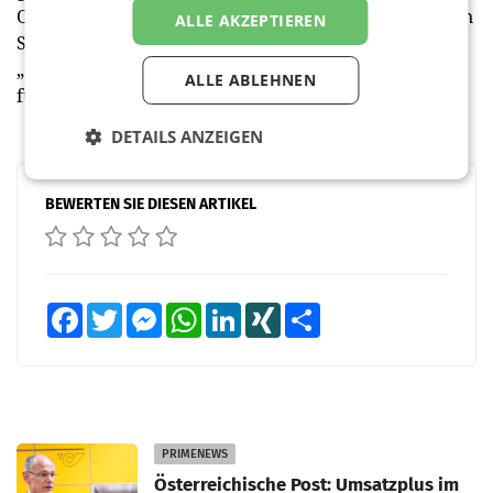
Online Shop. Insgesamt 128.000 € wanderten so in den
ALLE AKZEPTIEREN
Spendentopf. Der Erlös wird im Rahmen der
„{miteinander} artenschützen“-Initiative Projekten
ALLE ABLEHNEN
für mehr ökologische Nachhaltigkeit gewidmet. (red)
DETAILS ANZEIGEN
BEWERTEN SIE DIESEN ARTIKEL
Facebook
Twitter
Messenger
WhatsApp
LinkedIn
XING
Teilen
PRIMENEWS
Österreichische Post: Umsatzplus im