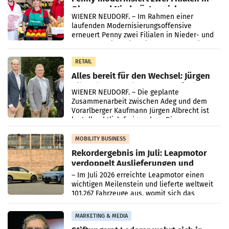
Ober- und Niederösterreich
WIENER NEUDORF. – Im Rahmen einer
laufenden Modernisierungsoffensive
erneuert Penny zwei Filialen in Nieder- und
Oberösterreich. Die beiden Standorte liegen
in Haag sowie im rund
RETAIL
Alles bereit für den Wechsel: Jürgen
Albrecht setzt ab 1.1.2027 auf Adeg
WIENER NEUDORF. – Die geplante
Zusammenarbeit zwischen Adeg und dem
Vorarlberger Kaufmann Jürgen Albrecht ist
kartellrechtlich freigegeben: Die
Bundeswettbewerbsbehörde und der
Bundeskartellanwalt
MOBILITY BUSINESS
Rekordergebnis im Juli: Leapmotor
verdoppelt Auslieferungen und
überschreitet die 100.000er-Marke
– Im Juli 2026 erreichte Leapmotor einen
wichtigen Meilenstein und lieferte weltweit
101.267 Fahrzeuge aus, womit sich das
Ergebnis gegenüber Juli 2025 mehr als
verdoppelte (+102
MARKETING & MEDIA