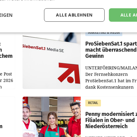
EIGEN
ALLE ABLEHNEN
ALLE A
MARKETING & MEDIA
:
ProSiebenSat.1 spar
n
macht überraschend 
achem
Gewinn
UNTERFÖHRING/MAILA
e Post
Der Fernsehkonzern
hr 2026
ProSiebenSat.1 hat im F
n
dank Kostensenkungen
operativ wieder Gewinn
m Plus
gemacht und die
RETAIL
er
Markterwartung deutlic
übertroffen.
Penny modernisiert 
Filialen in Ober- und
m
Niederösterreich