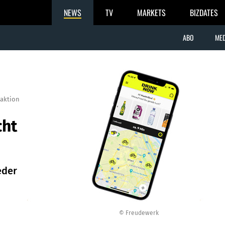
NEWS
TV
MARKETS
BIZDATES
ABO
MED
aktion
cht
eder
© Freudewerk