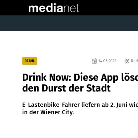
event
draw
14.06.2022
Red
RETAIL
Drink Now: Diese App lös
den Durst der Stadt
E-Lastenbike-Fahrer liefern ab 2. Juni wi
in der Wiener City.