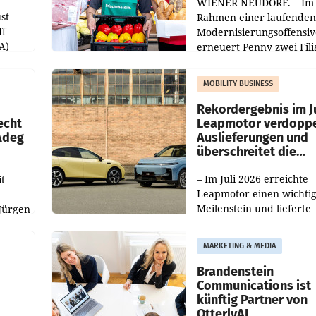
WIENER NEUDORF. – Im
st
Rahmen einer laufenden
ff
Modernisierungsoffensiv
A)
erneuert Penny zwei Fili
Nieder- und Oberösterre
slauf-
Die beiden Standorte lie
MOBILITY BUSINESS
Haag sowie im rund
ilialen
Rekordergebnis im Ju
echt
Leapmotor verdoppe
 Adeg
Auslieferungen und
überschreitet die
100.000er-Marke
– Im Juli 2026 erreichte
t
Leapmotor einen wichti
Meilenstein und lieferte
Jürgen
weltweit 101.267 Fahrze
ich
aus, womit sich das Erge
MARKETING & MEDIA
gegenüber Juli 2025 meh
örde
verdoppelte (+102
walt
Brandenstein
Communications ist
künftig Partner von
OtterlyAI