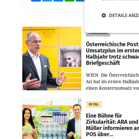
DETAILS ANZ
PRIMENEWS
Österreichische Post
Umsatzplus im erste
Halbjahr trotz schw
Briefgeschäft
WIEN Die Österreichisch
AG hat im ersten Halbja
einen Konzernumsatz vo
1.544,0 Mio. EUR
erwirtschaftet, was eine
RETAIL
von 3,8 Prozent gegenüb
dem Vergleichszeitraum
Eine Bühne für
Zirkularität: ARA und
Müller informieren a
POS über