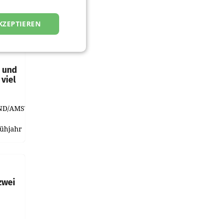
KZEPTIEREN
t und
viel
ND/AMSTERDAM.
rühjahr
h
zwei