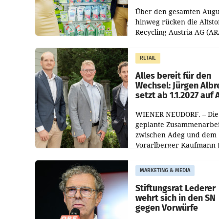
Kreislauffähigkeit
Über den gesamten Augu
hinweg rücken die Altsto
Recycling Austria AG (AR
und der Handelskonzern
Müller die Initiative „Krei
RETAIL
Helden“ in allen
österreichischen Müller-F
Alles bereit für den
Wechsel: Jürgen Albr
setzt ab 1.1.2027 auf
WIENER NEUDORF. – Die
geplante Zusammenarbei
zwischen Adeg und dem
Vorarlberger Kaufmann 
Albrecht ist kartellrechtl
freigegeben: Die
MARKETING & MEDIA
Bundeswettbewerbsbeh
und der Bundeskartellan
Stiftungsrat Lederer
wehrt sich in den SN
gegen Vorwürfe