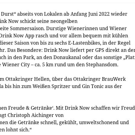
 Durst“ abseits von Lokalen ab Anfang Juni 2022 wieder
nk Now schickt seine neongelben
zweite Sommersaison. Durstige Wienerinnen und Wiener
n Drink Now App rasch und vor allem bequem mit kühlen
dieser Saison von bis zu sechs E-Lastenbikes, in der Regel
r. Das Besondere: Drink Now liefert per GPS direkt an de
h in den Park, an den Donaukanal oder das sonstige „Plat
ie Wiener City – ca. 5 km rund um den Stephansdom.
m Ottakringer Hellen, über das Ottakringer BrauWerk
la bis hin zum Weißen Spritzer und Gin Tonic aus der
hen Freude & Getränke‘. Mit Drink Now schaffen wir Freu
sagt Christoph Aichinger von
n die Getränke schnell, gekühlt, umweltschonend und
n lohnt sich.“