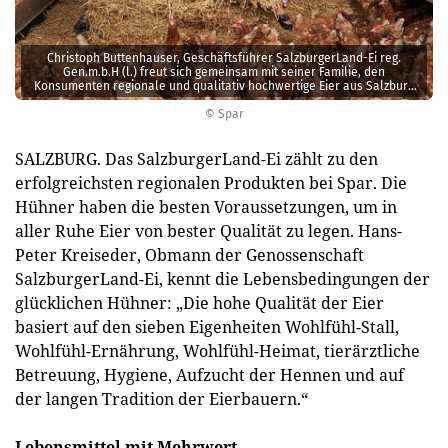
Christoph Buttenhauser, Geschäftsführer SalzburgerLand-Ei reg.
Gen.m.b.H (l.) freut sich gemeinsam mit seiner Familie, den
Konsumenten regionale und qualitativ hochwertige Eier aus Salzburg
anbieten zu können.
© Spar
SALZBURG. Das SalzburgerLand-Ei zählt zu den
erfolgreichsten regionalen Produkten bei Spar. Die
Hühner haben die besten Voraussetzungen, um in
aller Ruhe Eier von bester Qualität zu legen. Hans-
Peter Kreiseder, Obmann der Genossenschaft
SalzburgerLand-Ei, kennt die Lebensbedingungen der
glücklichen Hühner: „Die hohe Qualität der Eier
basiert auf den sieben Eigenheiten Wohlfühl-Stall,
Wohlfühl-Ernährung, Wohlfühl-Heimat, tierärztliche
Betreuung, Hygiene, Aufzucht der Hennen und auf
der langen Tradition der Eierbauern.“
Lebensmittel mit Mehrwert