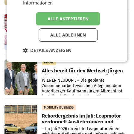
Informationen
Handelskonzern Müller die Initiative
„Kreislauf-Helden“ in allen österreichischen
Müller-Filialen
RETAIL
ALLE AKZEPTIEREN
Penny modernisiert zwei Filialen in
Ober- und Niederösterreich
ALLE ABLEHNEN
WIENER NEUDORF. – Im Rahmen einer
laufenden Modernisierungsoffensive
erneuert Penny zwei Filialen in Nieder- und
DETAILS ANZEIGEN
Oberösterreich. Die beiden Standorte liegen
in Haag sowie im rund
RETAIL
Alles bereit für den Wechsel: Jürgen
Albrecht setzt ab 1.1.2027 auf Adeg
WIENER NEUDORF. – Die geplante
Zusammenarbeit zwischen Adeg und dem
Vorarlberger Kaufmann Jürgen Albrecht ist
kartellrechtlich freigegeben: Die
Bundeswettbewerbsbehörde und der
Bundeskartellanwalt
MOBILITY BUSINESS
Rekordergebnis im Juli: Leapmotor
verdoppelt Auslieferungen und
überschreitet die 100.000er-Marke
– Im Juli 2026 erreichte Leapmotor einen