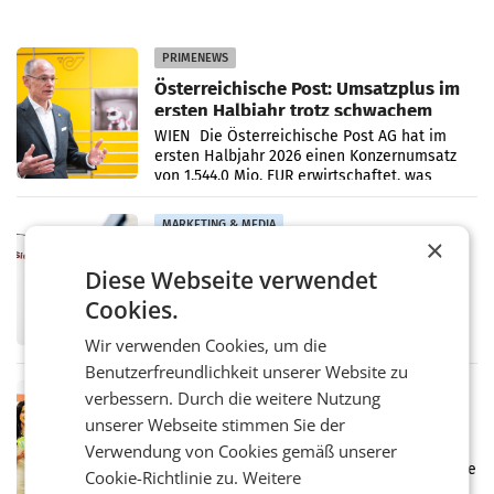
PRIMENEWS
Österreichische Post: Umsatzplus im
ersten Halbjahr trotz schwachem
Briefgeschäft
WIEN Die Österreichische Post AG hat im
ersten Halbjahr 2026 einen Konzernumsatz
von 1.544,0 Mio. EUR erwirtschaftet, was
einem Plus von 3,8 Prozent gegenüber dem
Vergleichszeitraum
MARKETING & MEDIA
×
ProSiebenSat.1 spart und macht
Diese Webseite verwendet
überraschend viel Gewinn
UNTERFÖHRING/MAILAND/AMSTERDAM. Der
Cookies.
Fernsehkonzern ProSiebenSat.1 hat im
Frühjahr dank Kostensenkungen operativ
Wir verwenden Cookies, um die
wieder Gewinn gemacht und die
Benutzerfreundlichkeit unserer Website zu
Markterwartung deutlich übertroffen.
RETAIL
verbessern. Durch die weitere Nutzung
Eine Bühne für Zirkularität: ARA und
unserer Webseite stimmen Sie der
Müller informieren am POS über
Verwendung von Cookies gemäß unserer
Kreislauffähigkeit
Über den gesamten August hinweg rücken die
Cookie-Richtlinie zu.
Weitere
Altstoff Recycling Austria AG (ARA) und der