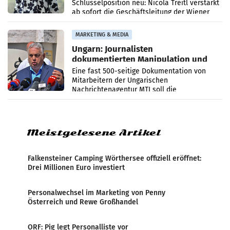
Schlüsselposition neu: Nicola Treitl verstärkt
ab sofort die Geschäftsleitung der Wiener
PR-Agentur an der Seite von Josef Kalina und
Anna Kalina-Mahr.
MARKETING & MEDIA
Ungarn: Journalisten
dokumentierten Manipulation und
Zensur
Eine fast 500-seitige Dokumentation von
Mitarbeitern der Ungarischen
Nachrichtenagentur MTI soll die
systematische Nachrichten-Manipulation und
Zensur bei der Agentur während der Zeit
Meistgelesene Artikel
Falkensteiner Camping Wörthersee offiziell eröffnet:
Drei Millionen Euro investiert
Personalwechsel im Marketing von Penny
Österreich und Rewe Großhandel
ORF: Pig legt Personalliste vor