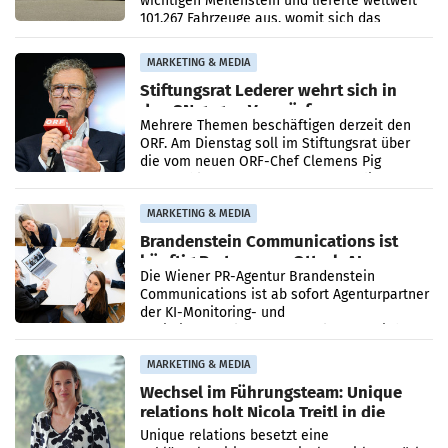
wichtigen Meilenstein und lieferte weltweit
101.267 Fahrzeuge aus, womit sich das
Ergebnis gegenüber Juli 2025 mehr als
verdoppelte (+102
MARKETING & MEDIA
Stiftungsrat Lederer wehrt sich in
den SN gegen Vorwürfe
Mehrere Themen beschäftigen derzeit den
ORF. Am Dienstag soll im Stiftungsrat über
die vom neuen ORF-Chef Clemens Pig
vorgeschlagenen Besetzungen für die
Direktionen abgestimmt werden.
MARKETING & MEDIA
Brandenstein Communications ist
künftig Partner von OtterlyAI
Die Wiener PR-Agentur Brandenstein
Communications ist ab sofort Agenturpartner
der KI-Monitoring- und
Optimierungsplattform OtterlyAI. Damit baut
die Agentur ihr Leistungsportfolio
MARKETING & MEDIA
Wechsel im Führungsteam: Unique
relations holt Nicola Treitl in die
Geschäftsleitung
Unique relations besetzt eine