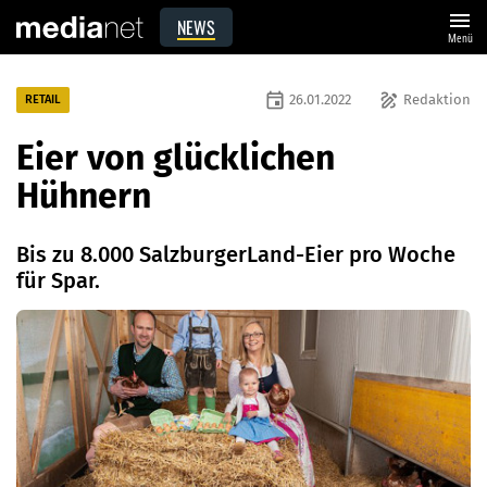
menu
NEWS
Menü
event
draw
26.01.2022
Redaktion
RETAIL
Eier von glücklichen
Hühnern
Bis zu 8.000 SalzburgerLand-Eier pro Woche
für Spar.