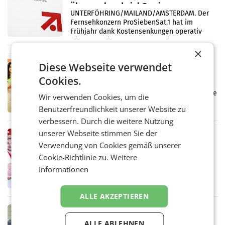
überraschend viel Gewinn
UNTERFÖHRING/MAILAND/AMSTERDAM. Der
Fernsehkonzern ProSiebenSat.1 hat im
Frühjahr dank Kostensenkungen operativ
wieder Gewinn gemacht und die
Markterwartung deutlich übertroffen.
×
RETAIL
Diese Webseite verwendet
Eine Bühne für Zirkularität: ARA und
Cookies.
Müller informieren am POS über
Kreislauffähigkeit
Über den gesamten August hinweg rücken die
Wir verwenden Cookies, um die
Altstoff Recycling Austria AG (ARA) und der
Benutzerfreundlichkeit unserer Website zu
Handelskonzern Müller die Initiative
„Kreislauf-Helden“ in allen österreichischen
verbessern. Durch die weitere Nutzung
Müller-Filialen
unserer Webseite stimmen Sie der
RETAIL
Verwendung von Cookies gemäß unserer
Penny modernisiert zwei Filialen in
Cookie-Richtlinie zu.
Ober- und Niederösterreich
Weitere
WIENER NEUDORF. – Im Rahmen einer
Informationen
laufenden Modernisierungsoffensive
erneuert Penny zwei Filialen in Nieder- und
Oberösterreich. Die beiden Standorte liegen
ALLE AKZEPTIEREN
in Haag sowie im rund
RETAIL
Alles bereit für den Wechsel: Jürgen
ALLE ABLEHNEN