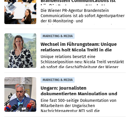
Brandenstein Communications ist
künftig Partner von OtterlyAI
Die Wiener PR-Agentur Brandenstein
Communications ist ab sofort Agenturpartner
der KI-Monitoring- und
Optimierungsplattform OtterlyAI. Damit baut
die Agentur ihr Leistungsportfolio
MARKETING & MEDIA
Wechsel im Führungsteam: Unique
relations holt Nicola Treitl in die
Geschäftsleitung
Unique relations besetzt eine
Schlüsselposition neu: Nicola Treitl verstärkt
ab sofort die Geschäftsleitung der Wiener
PR-Agentur an der Seite von Josef Kalina und
Anna Kalina-Mahr.
MARKETING & MEDIA
Ungarn: Journalisten
dokumentierten Manipulation und
Zensur
Eine fast 500-seitige Dokumentation von
Mitarbeitern der Ungarischen
Nachrichtenagentur MTI soll die
systematische Nachrichten-Manipulation und
Zensur bei der Agentur während der Zeit