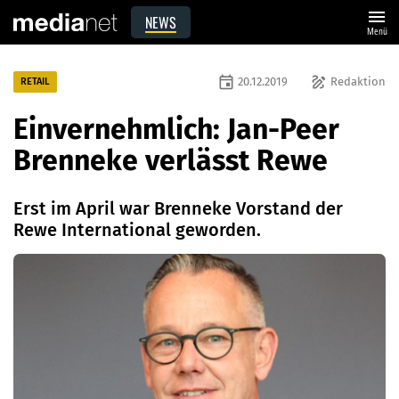
menu
NEWS
Menü
event
draw
20.12.2019
Redaktion
RETAIL
Einvernehmlich: Jan-Peer
Brenneke verlässt Rewe
Erst im April war Brenneke Vorstand der
Rewe International geworden.