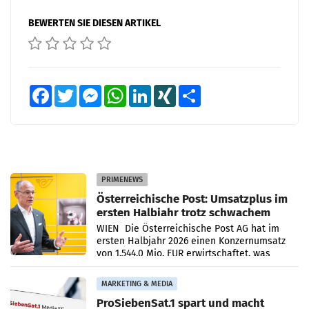
BEWERTEN SIE DIESEN ARTIKEL
Facebook
Twitter
Messenger
WhatsApp
LinkedIn
XING
Teilen
PRIMENEWS
Österreichische Post: Umsatzplus im
ersten Halbjahr trotz schwachem
Briefgeschäft
WIEN Die Österreichische Post AG hat im
ersten Halbjahr 2026 einen Konzernumsatz
von 1.544,0 Mio. EUR erwirtschaftet, was
einem Plus von 3,8 Prozent gegenüber dem
Vergleichszeitraum
MARKETING & MEDIA
ProSiebenSat.1 spart und macht