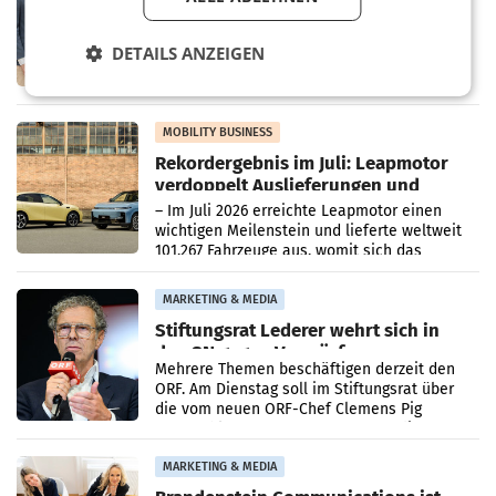
Albrecht setzt ab 1.1.2027 auf Adeg
WIENER NEUDORF. – Die geplante
Zusammenarbeit zwischen Adeg und dem
DETAILS ANZEIGEN
Vorarlberger Kaufmann Jürgen Albrecht ist
kartellrechtlich freigegeben: Die
Bundeswettbewerbsbehörde und der
Bundeskartellanwalt
MOBILITY BUSINESS
Rekordergebnis im Juli: Leapmotor
verdoppelt Auslieferungen und
überschreitet die 100.000er-Marke
– Im Juli 2026 erreichte Leapmotor einen
wichtigen Meilenstein und lieferte weltweit
101.267 Fahrzeuge aus, womit sich das
Ergebnis gegenüber Juli 2025 mehr als
verdoppelte (+102
MARKETING & MEDIA
Stiftungsrat Lederer wehrt sich in
den SN gegen Vorwürfe
Mehrere Themen beschäftigen derzeit den
ORF. Am Dienstag soll im Stiftungsrat über
die vom neuen ORF-Chef Clemens Pig
vorgeschlagenen Besetzungen für die
Direktionen abgestimmt werden.
MARKETING & MEDIA