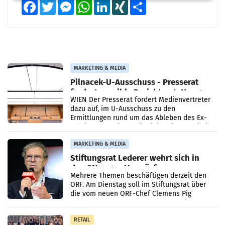
Facebook
Twitter
Messenger
WhatsApp
LinkedIn
XING
Teilen
MARKETING & MEDIA
Pilnacek-U-Ausschuss - Presserat
fordert sensible Berichterstattung
WIEN Der Presserat fordert Medienvertreter
dazu auf, im U-Ausschuss zu den
Ermittlungen rund um das Ableben des Ex-
Sektionschefs im Justizministerium, Christian
Pilnacek, auf sensible
MARKETING & MEDIA
Stiftungsrat Lederer wehrt sich in
den SN gegen Vorwürfe
Mehrere Themen beschäftigen derzeit den
ORF. Am Dienstag soll im Stiftungsrat über
die vom neuen ORF-Chef Clemens Pig
vorgeschlagenen Besetzungen für die
Direktionen abgestimmt werden.
RETAIL