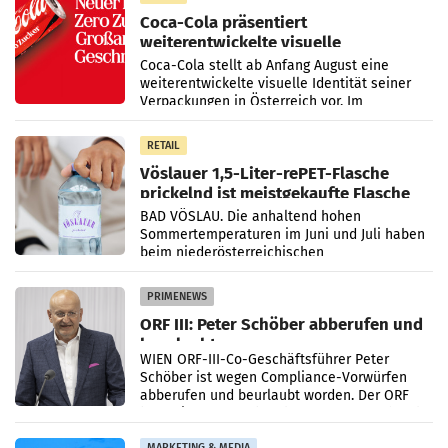
Coca-Cola präsentiert
weiterentwickelte visuelle
Markenidentität
Coca-Cola stellt ab Anfang August eine
weiterentwickelte visuelle Identität seiner
Verpackungen in Österreich vor. Im
Mittelpunkt des Redesigns stehen zentrale
Gestaltungselemente
RETAIL
Vöslauer 1,5-Liter-rePET-Flasche
prickelnd ist meistgekaufte Flasche
Österreichs
BAD VÖSLAU. Die anhaltend hohen
Sommertemperaturen im Juni und Juli haben
beim niederösterreichischen
Getränkehersteller Vöslauer zu deutlichen
Absatzzuwächsen geführt. Während
PRIMENEWS
ORF III: Peter Schöber abberufen und
beurlaubt
WIEN ORF-III-Co-Geschäftsführer Peter
Schöber ist wegen Compliance-Vorwürfen
abberufen und beurlaubt worden. Der ORF
bestätigte gegenüber der APA entsprechende
Medienberichte.
MARKETING & MEDIA