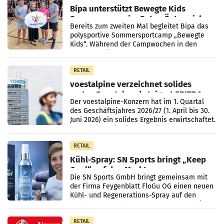
Bipa unterstützt Bewegte Kids
Sommercamps im Osten Österreichs
Bereits zum zweiten Mal begleitet Bipa das
polysportive Sommersportcamp „Bewegte
Kids“. Während der Campwochen in den
Monaten Juli und August versorgt das
Unternehmen Kinder sowie
RETAIL
voestalpine verzeichnet solides
erstes Quartal und steigert EBITDA
Der voestalpine-Konzern hat im 1. Quartal
des Geschäftsjahres 2026/27 (1. April bis 30.
Juni 2026) ein solides Ergebnis erwirtschaftet.
Der Umsatz stieg im Vergleich zur
Vorjahresperiode
RETAIL
Kühl-Spray: SN Sports bringt „Keep
Cool“ auf den Markt
Die SN Sports GmbH bringt gemeinsam mit
der Firma Feygenblatt FloGu OG einen neuen
Kühl- und Regenerations-Spray auf den
Markt. Das Produkt namens „Keep Cool“ ist zu
100 Prozent
RETAIL