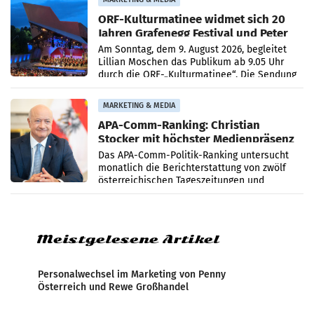
ORF-Kulturmatinee widmet sich 20
Jahren Grafenegg Festival und Peter
Simonischek
Am Sonntag, dem 9. August 2026, begleitet
Lillian Moschen das Publikum ab 9.05 Uhr
durch die ORF-„Kulturmatinee“. Die Sendung
startet mit der Dokumentation „20 Jahre
Grafenegg
MARKETING & MEDIA
APA-Comm-Ranking: Christian
Stocker mit höchster Medienpräsenz
im Juli
Das APA-Comm-Politik-Ranking untersucht
monatlich die Berichterstattung von zwölf
österreichischen Tageszeitungen und
analysiert, welche Politikerinnen und
Politiker Österreichs die
Meistgelesene Artikel
Personalwechsel im Marketing von Penny
Österreich und Rewe Großhandel