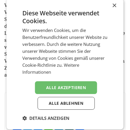
×
Verknüpfung bestimmter Ereignisse mit einer
Diese Webseite verwendet
Vielzahl unterschiedlicher Geräte an. Diese
Situationen können sogar so individualisiert werden,
Cookies.
dass sie personenabhängig immer deren bevorzugte
Wir verwenden Cookies, um die
Lichtstimmung oder Lieblingsmusik aktivieren. „Diese
Benutzerfreundlichkeit unserer Website zu
smarten Systeme werden sich sogar so weit
verbessern. Durch die weitere Nutzung
weiterentwickeln, dass sie Ihnen zu bestimmten
unserer Webseite stimmen Sie der
Situationen selbst aktiv verschiedene sinnvolle
Verwendung von Cookies gemäß unserer
Vorschläge machen können – aber das ist derzeit noch
Cookie-Richtlinie zu.
Weitere
Zukunftsmusik“, so Rexel-Geschäftsfeldleiterin Kodba
Informationen
abschließend. (red)
ALLE AKZEPTIEREN
ALLE ABLEHNEN
BEWERTEN SIE DIESEN ARTIKEL
DETAILS ANZEIGEN