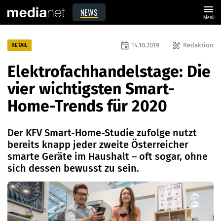
menu
NEWS
Menü
event
draw
14.10.2019
Redaktion
RETAIL
Elektrofachhandelstage: Die
vier wichtigsten Smart-
Home-Trends für 2020
Der KFV Smart-Home-Studie zufolge nutzt
bereits knapp jeder zweite Österreicher
smarte Geräte im Haushalt – oft sogar, ohne
sich dessen bewusst zu sein.