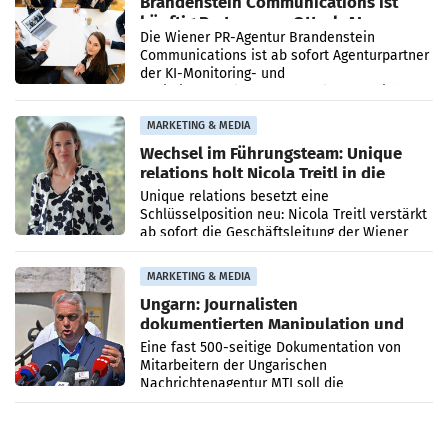
Brandenstein Communications ist
künftig Partner von OtterlyAI
Die Wiener PR-Agentur Brandenstein
Communications ist ab sofort Agenturpartner
der KI-Monitoring- und
Optimierungsplattform OtterlyAI. Damit baut
die Agentur ihr Leistungsportfolio
MARKETING & MEDIA
Wechsel im Führungsteam: Unique
relations holt Nicola Treitl in die
Geschäftsleitung
Unique relations besetzt eine
Schlüsselposition neu: Nicola Treitl verstärkt
ab sofort die Geschäftsleitung der Wiener
PR-Agentur an der Seite von Josef Kalina und
Anna Kalina-Mahr.
MARKETING & MEDIA
Ungarn: Journalisten
dokumentierten Manipulation und
Zensur
Eine fast 500-seitige Dokumentation von
Mitarbeitern der Ungarischen
Nachrichtenagentur MTI soll die
systematische Nachrichten-Manipulation und
Zensur bei der Agentur während der Zeit