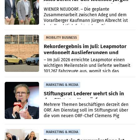
Albrecht setzt ab 1.1.2027 auf Adeg
WIENER NEUDORF. – Die geplante
Zusammenarbeit zwischen Adeg und dem
Vorarlberger Kaufmann Jürgen Albrecht ist
kartellrechtlich freigegeben: Die
Bundeswettbewerbsbehörde und der
Bundeskartellanwalt
MOBILITY BUSINESS
Rekordergebnis im Juli: Leapmotor
verdoppelt Auslieferungen und
überschreitet die 100.000er-Marke
– Im Juli 2026 erreichte Leapmotor einen
wichtigen Meilenstein und lieferte weltweit
101.267 Fahrzeuge aus, womit sich das
Ergebnis gegenüber Juli 2025 mehr als
verdoppelte (+102
MARKETING & MEDIA
Stiftungsrat Lederer wehrt sich in
den SN gegen Vorwürfe
Mehrere Themen beschäftigen derzeit den
ORF. Am Dienstag soll im Stiftungsrat über
die vom neuen ORF-Chef Clemens Pig
vorgeschlagenen Besetzungen für die
Direktionen abgestimmt werden.
MARKETING & MEDIA