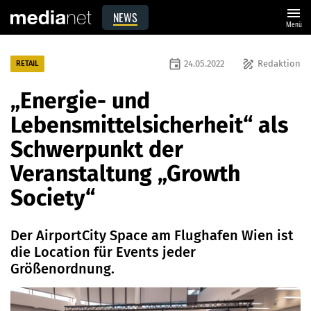
menu
NEWS
Menü
event
draw
24.05.2022
Redaktion
RETAIL
„Energie- und
Lebensmittelsicherheit“ als
Schwerpunkt der
Veranstaltung „Growth
Society“
Der AirportCity Space am Flughafen Wien ist
die Location für Events jeder
Größenordnung.