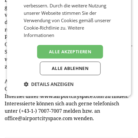
Der AirportCity Space ist besser erreichbar als man
verbessern. Durch die weitere Nutzung
glaubt: Mit den ÖBB gelangt man in wenigen Minuten
unserer Webseite stimmen Sie der
vom Flughafen zum Wiener Hauptbahnhof und mit
Verwendung von Cookies gemäß unserer
der S7 in das Wiener Stadtzentrum Wien-Mitte. Wer
Cookie-Richtlinie zu.
Weitere
mit dem Auto kommt, parkt im nahegelegenen
Informationen
Parkhaus 3 und erreicht den AirportCity Space im
Office Park 4 über eine überdachte Fußgängerbrücke.
Seit Ende März fährt auch der City Airport Train
ALLE AKZEPTIEREN
wieder in 16 min direkt vom Wiener Stadtzentrum
zum Flughafen. (red)
ALLE ABLEHNEN
Alle Informationen zu den Event-, Conferencing- und
DETAILS ANZEIGEN
Co-Working-Angeboten im AirportCity Space sind im
Internet unter www.airportcityspace.com zu finden.
Interessierte können sich auch gerne telefonisch
unter (+43-1-) 7007-7007 melden bzw. an
office@airportcityspace.com
wenden.