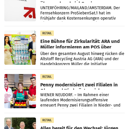
überraschend viel Gewinn
UNTERFÖHRING/MAILAND/AMSTERDAM. Der
Fernsehkonzern ProSiebenSat.1 hat im
Frühjahr dank Kostensenkungen operativ
wieder Gewinn gemacht und die
Markterwartung deutlich übertroffen.
RETAIL
Eine Bühne für Zirkularität: ARA und
Müller informieren am POS über
Kreislauffähigkeit
Über den gesamten August hinweg rücken die
Altstoff Recycling Austria AG (ARA) und der
Handelskonzern Müller die Initiative
„Kreislauf-Helden“ in allen österreichischen
Müller-Filialen
RETAIL
Penny modernisiert zwei Filialen in
Ober- und Niederösterreich
WIENER NEUDORF. – Im Rahmen einer
laufenden Modernisierungsoffensive
erneuert Penny zwei Filialen in Nieder- und
Oberösterreich. Die beiden Standorte liegen
in Haag sowie im rund
RETAIL
Alles bereit für den Wechsel: Jürgen