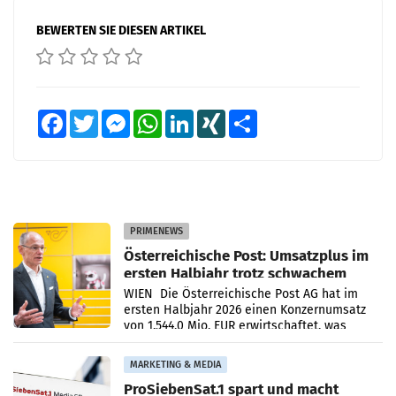
BEWERTEN SIE DIESEN ARTIKEL
Facebook
Twitter
Messenger
WhatsApp
LinkedIn
XING
Teilen
PRIMENEWS
Österreichische Post: Umsatzplus im
ersten Halbjahr trotz schwachem
Briefgeschäft
WIEN Die Österreichische Post AG hat im
ersten Halbjahr 2026 einen Konzernumsatz
von 1.544,0 Mio. EUR erwirtschaftet, was
einem Plus von 3,8 Prozent gegenüber dem
Vergleichszeitraum
MARKETING & MEDIA
ProSiebenSat.1 spart und macht