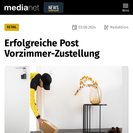
menu
NEWS
Menü
event
draw
03.06.2024
Redaktion
RETAIL
Erfolgreiche Post
Vorzimmer-Zustellung