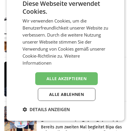
Diese Webseite verwendet
Cookies.
Wir verwenden Cookies, um die
MARKETING & MEDIA
Benutzerfreundlichkeit unserer Website zu
Pilnacek-U-Ausschuss - Presserat
fordert sensible Berichterstattung
verbessern. Durch die weitere Nutzung
WIEN Der Presserat fordert Medienvertreter
unserer Webseite stimmen Sie der
dazu auf, im U-Ausschuss zu den
Verwendung von Cookies gemäß unserer
Ermittlungen rund um das Ableben des Ex-
Sektionschefs im Justizministerium, Christian
Cookie-Richtlinie zu.
Weitere
Pilnacek, auf sensible
Informationen
MARKETING & MEDIA
Stiftungsrat Lederer wehrt sich in
den SN gegen Vorwürfe
ALLE AKZEPTIEREN
Mehrere Themen beschäftigen derzeit den
ORF. Am Dienstag soll im Stiftungsrat über
die vom neuen ORF-Chef Clemens Pig
ALLE ABLEHNEN
vorgeschlagenen Besetzungen für die
Direktionen abgestimmt werden.
DETAILS ANZEIGEN
RETAIL
Bipa unterstützt Bewegte Kids
Sommercamps im Osten Österreichs
Bereits zum zweiten Mal begleitet Bipa das