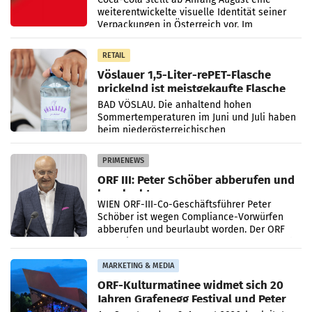
weiterentwickelte visuelle Identität seiner
Verpackungen in Österreich vor. Im
Mittelpunkt des Redesigns stehen zentrale
Gestaltungselemente
RETAIL
Vöslauer 1,5-Liter-rePET-Flasche
prickelnd ist meistgekaufte Flasche
Österreichs
BAD VÖSLAU. Die anhaltend hohen
Sommertemperaturen im Juni und Juli haben
beim niederösterreichischen
Getränkehersteller Vöslauer zu deutlichen
Absatzzuwächsen geführt. Während
PRIMENEWS
ORF III: Peter Schöber abberufen und
beurlaubt
WIEN ORF-III-Co-Geschäftsführer Peter
Schöber ist wegen Compliance-Vorwürfen
abberufen und beurlaubt worden. Der ORF
bestätigte gegenüber der APA entsprechende
Medienberichte.
MARKETING & MEDIA
ORF-Kulturmatinee widmet sich 20
Jahren Grafenegg Festival und Peter