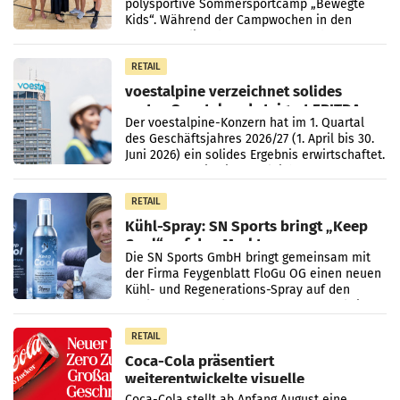
polysportive Sommersportcamp „Bewegte
Kids“. Während der Campwochen in den
Monaten Juli und August versorgt das
Unternehmen Kinder sowie
RETAIL
voestalpine verzeichnet solides
erstes Quartal und steigert EBITDA
Der voestalpine-Konzern hat im 1. Quartal
des Geschäftsjahres 2026/27 (1. April bis 30.
Juni 2026) ein solides Ergebnis erwirtschaftet.
Der Umsatz stieg im Vergleich zur
Vorjahresperiode
RETAIL
Kühl-Spray: SN Sports bringt „Keep
Cool“ auf den Markt
Die SN Sports GmbH bringt gemeinsam mit
der Firma Feygenblatt FloGu OG einen neuen
Kühl- und Regenerations-Spray auf den
Markt. Das Produkt namens „Keep Cool“ ist zu
100 Prozent
RETAIL
Coca-Cola präsentiert
weiterentwickelte visuelle
Markenidentität
Coca-Cola stellt ab Anfang August eine