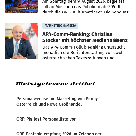
Simonischek
Am Sonntag, dem 9. August 2026, begleitet
Lillian Moschen das Publikum ab 9.05 Uhr
durch die ORF-„Kulturmatinee“. Die Sendung
startet mit der Dokumentation „20 Jahre
Grafenegg
MARKETING & MEDIA
APA-Comm-Ranking: Christian
Stocker mit höchster Medienpräsenz
im Juli
Das APA-Comm-Politik-Ranking untersucht
monatlich die Berichterstattung von zwölf
österreichischen Tageszeitungen und
analysiert, welche Politikerinnen und
Politiker Österreichs die
Meistgelesene Artikel
Personalwechsel im Marketing von Penny
Österreich und Rewe Großhandel
ORF: Pig legt Personalliste vor
ORF-Festspielempfang 2026 im Zeichen der