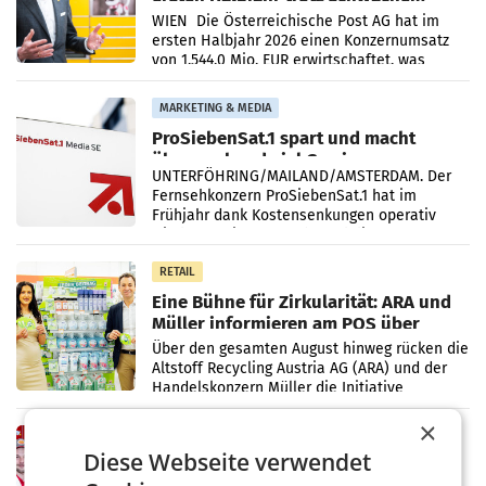
Briefgeschäft
WIEN Die Österreichische Post AG hat im
ersten Halbjahr 2026 einen Konzernumsatz
von 1.544,0 Mio. EUR erwirtschaftet, was
einem Plus von 3,8 Prozent gegenüber dem
Vergleichszeitraum
MARKETING & MEDIA
ProSiebenSat.1 spart und macht
überraschend viel Gewinn
UNTERFÖHRING/MAILAND/AMSTERDAM. Der
Fernsehkonzern ProSiebenSat.1 hat im
Frühjahr dank Kostensenkungen operativ
wieder Gewinn gemacht und die
Markterwartung deutlich übertroffen.
RETAIL
Eine Bühne für Zirkularität: ARA und
Müller informieren am POS über
Kreislauffähigkeit
Über den gesamten August hinweg rücken die
Altstoff Recycling Austria AG (ARA) und der
Handelskonzern Müller die Initiative
„Kreislauf-Helden“ in allen österreichischen
×
Müller-Filialen
RETAIL
Diese Webseite verwendet
Penny modernisiert zwei Filialen in