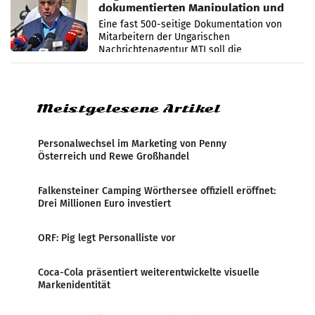
dokumentierten Manipulation und
Zensur
Eine fast 500-seitige Dokumentation von
Mitarbeitern der Ungarischen
Nachrichtenagentur MTI soll die
systematische Nachrichten-Manipulation und
Zensur bei der Agentur während der Zeit
Meistgelesene Artikel
Personalwechsel im Marketing von Penny
Österreich und Rewe Großhandel
Falkensteiner Camping Wörthersee offiziell eröffnet:
Drei Millionen Euro investiert
ORF: Pig legt Personalliste vor
Coca-Cola präsentiert weiterentwickelte visuelle
Markenidentität