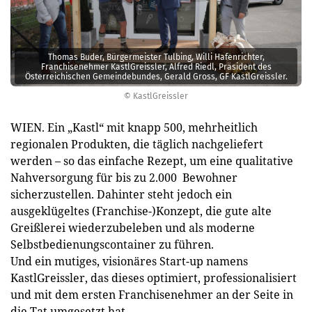
Thomas Buder, Bürgermeister Tulbing, Willi Hafenrichter,
Franchisenehmer KastlGreissler, Alfred Riedl, Präsident des
Österreichischen Gemeindebundes, Gerald Gross, GF KastlGreissler.
© KastlGreissler
WIEN. Ein „Kastl“ mit knapp 500, mehrheitlich
regionalen Produkten, die täglich nachgeliefert
werden – so das einfache Rezept, um eine qualitative
Nahversorgung für bis zu 2.000 Bewohner
sicherzustellen. Dahinter steht jedoch ein
ausgeklügeltes (Franchise-)Konzept, die gute alte
Greißlerei wiederzubeleben und als moderne
Selbstbedienungscontainer zu führen.
Und ein mutiges, visionäres Start-up namens
KastlGreissler, das dieses optimiert, professionalisiert
und mit dem ersten Franchisenehmer an der Seite in
die Tat umgesetzt hat.