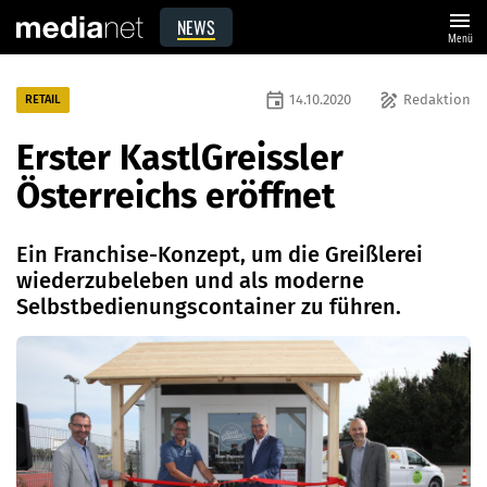
menu
NEWS
Menü
event
draw
14.10.2020
Redaktion
RETAIL
Erster KastlGreissler
Österreichs eröffnet
Ein Franchise-Konzept, um die Greißlerei
wiederzubeleben und als moderne
Selbstbedienungscontainer zu führen.