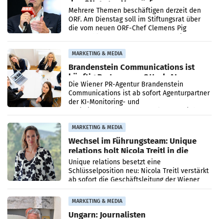
den SN gegen Vorwürfe
Mehrere Themen beschäftigen derzeit den
ORF. Am Dienstag soll im Stiftungsrat über
die vom neuen ORF-Chef Clemens Pig
vorgeschlagenen Besetzungen für die
Direktionen abgestimmt werden.
MARKETING & MEDIA
Brandenstein Communications ist
künftig Partner von OtterlyAI
Die Wiener PR-Agentur Brandenstein
Communications ist ab sofort Agenturpartner
der KI-Monitoring- und
Optimierungsplattform OtterlyAI. Damit baut
die Agentur ihr Leistungsportfolio
MARKETING & MEDIA
Wechsel im Führungsteam: Unique
relations holt Nicola Treitl in die
Geschäftsleitung
Unique relations besetzt eine
Schlüsselposition neu: Nicola Treitl verstärkt
ab sofort die Geschäftsleitung der Wiener
PR-Agentur an der Seite von Josef Kalina und
Anna Kalina-Mahr.
MARKETING & MEDIA
Ungarn: Journalisten