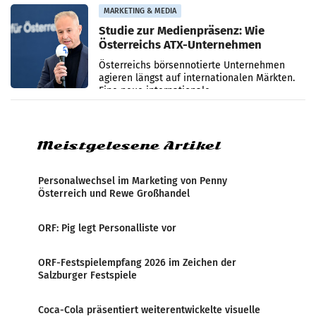
verzeichnete
MARKETING & MEDIA
Studie zur Medienpräsenz: Wie
Österreichs ATX-Unternehmen
international wahrgenommen
Österreichs börsennotierte Unternehmen
werden
agieren längst auf internationalen Märkten.
Eine neue internationale
Medienresonanzanalyse untersucht die
weltweite Berichterstattung über
Meistgelesene Artikel
Personalwechsel im Marketing von Penny
Österreich und Rewe Großhandel
ORF: Pig legt Personalliste vor
ORF-Festspielempfang 2026 im Zeichen der
Salzburger Festspiele
Coca-Cola präsentiert weiterentwickelte visuelle