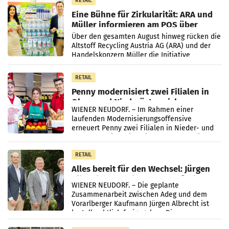
RETAIL
Eine Bühne für Zirkularität: ARA und
Müller informieren am POS über
Kreislauffähigkeit
Über den gesamten August hinweg rücken die
Altstoff Recycling Austria AG (ARA) und der
Handelskonzern Müller die Initiative
„Kreislauf-Helden“ in allen österreichischen
Müller-Filialen
RETAIL
Penny modernisiert zwei Filialen in
Ober- und Niederösterreich
WIENER NEUDORF. – Im Rahmen einer
laufenden Modernisierungsoffensive
erneuert Penny zwei Filialen in Nieder- und
Oberösterreich. Die beiden Standorte liegen
in Haag sowie im rund
RETAIL
Alles bereit für den Wechsel: Jürgen
Albrecht setzt ab 1.1.2027 auf Adeg
WIENER NEUDORF. – Die geplante
Zusammenarbeit zwischen Adeg und dem
Vorarlberger Kaufmann Jürgen Albrecht ist
kartellrechtlich freigegeben: Die
Bundeswettbewerbsbehörde und der