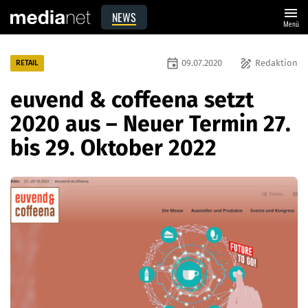
menu
NEWS
Menü
event
draw
09.07.2020
Redaktion
RETAIL
euvend & coffeena setzt
2020 aus – Neuer Termin 27.
bis 29. Oktober 2022