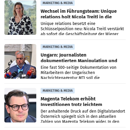
MARKETING & MEDIA
Wechsel im Führungsteam: Unique
relations holt Nicola Treitl in die
Geschäftsleitung
Unique relations besetzt eine
Schlüsselposition neu: Nicola Treitl verstärkt
ab sofort die Geschäftsleitung der Wiener
PR-Agentur an der Seite von Josef Kalina und
Anna Kalina-Mahr.
MARKETING & MEDIA
Ungarn: Journalisten
dokumentierten Manipulation und
Zensur
Eine fast 500-seitige Dokumentation von
Mitarbeitern der Ungarischen
Nachrichtenagentur MTI soll die
systematische Nachrichten-Manipulation und
Zensur bei der Agentur während der Zeit
MARKETING & MEDIA
Magenta Telekom erhöht
Investitionen trotz leichtem
Umsatzrückgang
Der anhaltende Druck auf den Digitalstandort
Österreich spiegelt sich in den aktuellen
Zahlen von Magenta Telekom wider. In den
ersten sechs Monaten des laufenden Jahres