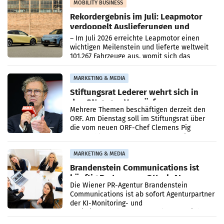
Bundeskartellanwalt
MOBILITY BUSINESS
Rekordergebnis im Juli: Leapmotor
verdoppelt Auslieferungen und
überschreitet die 100.000er-Marke
– Im Juli 2026 erreichte Leapmotor einen
wichtigen Meilenstein und lieferte weltweit
101.267 Fahrzeuge aus, womit sich das
Ergebnis gegenüber Juli 2025 mehr als
verdoppelte (+102
MARKETING & MEDIA
Stiftungsrat Lederer wehrt sich in
den SN gegen Vorwürfe
Mehrere Themen beschäftigen derzeit den
ORF. Am Dienstag soll im Stiftungsrat über
die vom neuen ORF-Chef Clemens Pig
vorgeschlagenen Besetzungen für die
Direktionen abgestimmt werden.
MARKETING & MEDIA
Brandenstein Communications ist
künftig Partner von OtterlyAI
Die Wiener PR-Agentur Brandenstein
Communications ist ab sofort Agenturpartner
der KI-Monitoring- und
Optimierungsplattform OtterlyAI. Damit baut
die Agentur ihr Leistungsportfolio