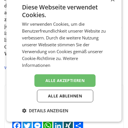
dadurch die Kreislaufwirtschaft zu fördern, sondern
Diese Webseite verwendet
auch gleichzeitig etwas Gutes für unsere Gesellschaft
Cookies.
zu tun: The Pre-Loved Closet. Frauen und Männern
Wir verwenden Cookies, um die
jeden Alters werden beliebte Mode- und Luxusartikel
Benutzerfreundlichkeit unserer Website zu
in gutem Zustand angeboten, die sie wohl genauso
verbessern. Durch die weitere Nutzung
lieben werden wie Desi und Uschi es taten. Der
unserer Webseite stimmen Sie der
Großteil aller Verkaufserlöse der Plattform wird an
Verwendung von Cookies gemäß unserer
Wohltätigkeitsorganisationen gespendet.
Cookie-Richtlinie zu.
Weitere
Informationen
www.the-pre-loved-closet.com
ALLE AKZEPTIEREN
ALLE ABLEHNEN
BEWERTEN SIE DIESEN ARTIKEL
DETAILS ANZEIGEN
Facebook
Twitter
Messenger
WhatsApp
LinkedIn
XING
Teilen