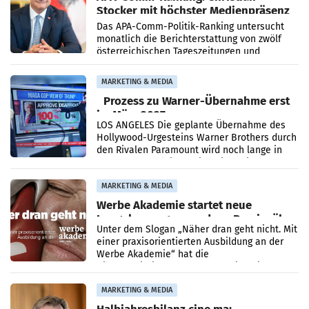
Stocker mit höchster Medienpräsenz
im Juli
Das APA-Comm-Politik-Ranking untersucht
monatlich die Berichterstattung von zwölf
österreichischen Tageszeitungen und
analysiert, welche Politikerinnen und
Politiker Österreichs die
MARKETING & MEDIA
Prozess zu Warner-Übernahme erst
im März 2027
LOS ANGELES Die geplante Übernahme des
Hollywood-Urgesteins Warner Brothers durch
den Rivalen Paramount wird noch lange in
der Schwebe bleiben. Eine Richterin setzte
den Prozess zu
MARKETING & MEDIA
Werbe Akademie startet neue
Imagekampagne rund um Praxisnähe
Unter dem Slogan „Näher dran geht nicht. Mit
einer praxisorientierten Ausbildung an der
Werbe Akademie“ hat die
Bildungseinrichtung des WIFI Wien eine neue
Imagekampagne gestartet.
MARKETING & MEDIA