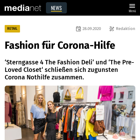
menu
NEWS
Menü
event
draw
28.09.2020
Redaktion
RETAIL
Fashion für Corona-Hilfe
‘Sterngasse 4 The Fashion Deli‘ und ‘The Pre-
Loved Closet‘ schließen sich zugunsten
Corona Nothilfe zusammen.