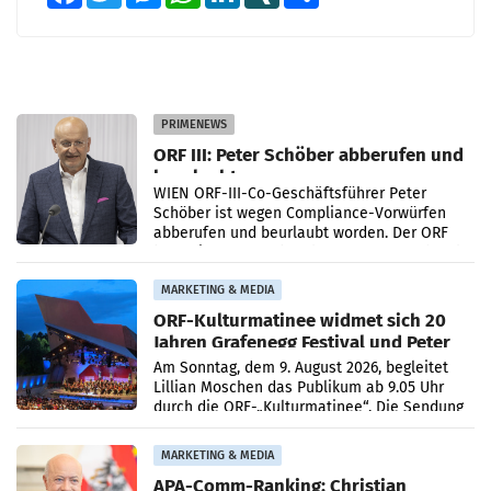
PRIMENEWS
ORF III: Peter Schöber abberufen und
beurlaubt
WIEN ORF-III-Co-Geschäftsführer Peter
Schöber ist wegen Compliance-Vorwürfen
abberufen und beurlaubt worden. Der ORF
bestätigte gegenüber der APA entsprechende
Medienberichte.
MARKETING & MEDIA
ORF-Kulturmatinee widmet sich 20
Jahren Grafenegg Festival und Peter
Simonischek
Am Sonntag, dem 9. August 2026, begleitet
Lillian Moschen das Publikum ab 9.05 Uhr
durch die ORF-„Kulturmatinee“. Die Sendung
startet mit der Dokumentation „20 Jahre
Grafenegg
MARKETING & MEDIA
APA-Comm-Ranking: Christian