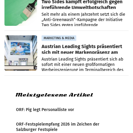
Two Sides kämpft erfolgreich gegen
irreführende Umweltbotschaften
beim Papiereinsatz
Seit mehr als einem Jahrzehnt setzt sich die
„Anti-Greenwash“-Kampagne der Initiative
Two Sides gegen irreführende
Umweltaussagen bei Papierkommunikation
und papierbasierten Verpackungen
MARKETING & MEDIA
Austrian Leading Sights präsentiert
sich mit neuer Markenpräsenz am
Flughafen Wien
Austrian Leading Sights präsentiert sich ab
sofort mit einer neuen großformatigen
Werbeinszenierung im Terminalbereich des
Flughafen Wien. Die Präsenz befindet sich im
Verbindungsbereich
Meistgelesene Artikel
ORF: Pig legt Personalliste vor
ORF-Festspielempfang 2026 im Zeichen der
Salzburger Festspiele