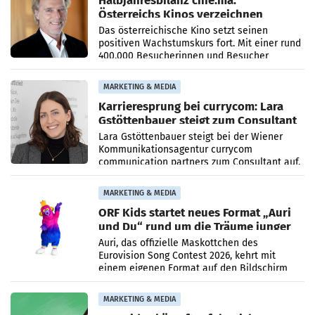
Halbjahresbilanz cine.ma:
Österreichs Kinos verzeichnen
400.000 Besucher mehr
Das österreichische Kino setzt seinen
positiven Wachstumskurs fort. Mit einer rund
400.000 Besucherinnen und Besucher
höheren Nettoreichweite im ersten Halbjahr
2026 gegenüber dem
MARKETING & MEDIA
Karrieresprung bei currycom: Lara
Gstöttenbauer steigt zum Consultant
auf
Lara Gstöttenbauer steigt bei der Wiener
Kommunikationsagentur currycom
communication partners zum Consultant auf.
Die 27-jährige Beraterin betreut Kundinnen
und Kunden in den Bereichen
MARKETING & MEDIA
ORF Kids startet neues Format „Auri
und Du“ rund um die Träume junger
Menschen
Auri, das offizielle Maskottchen des
Eurovision Song Contest 2026, kehrt mit
einem eigenen Format auf den Bildschirm
zurück. In der neuen Sendung „Auri und Du“
bei ORF Kids steht
MARKETING & MEDIA