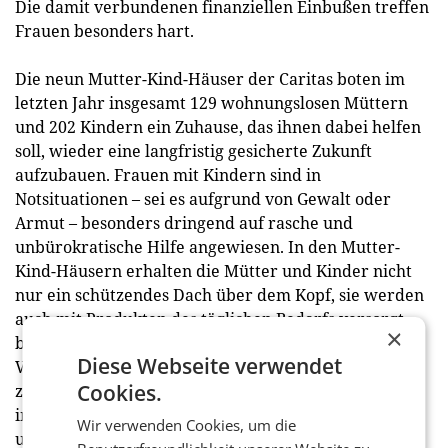
Die damit verbundenen finanziellen Einbußen treffen
Frauen besonders hart.
Die neun Mutter-Kind-Häuser der Caritas boten im
letzten Jahr insgesamt 129 wohnungslosen Müttern
und 202 Kindern ein Zuhause, das ihnen dabei helfen
soll, wieder eine langfristig gesicherte Zukunft
aufzubauen. Frauen mit Kindern sind in
Notsituationen – sei es aufgrund von Gewalt oder
Armut – besonders dringend auf rasche und
unbürokratische Hilfe angewiesen. In den Mutter-
Kind-Häusern erhalten die Mütter und Kinder nicht
nur ein schützendes Dach über dem Kopf, sie werden
auch mit Produkten des täglichen Bedarfs versorgt,
×
bei der Arbeitssuche unterstützt und können auf eine
Diese Webseite verwendet
Vielzahl an Therapie- und Beratungsangebote
Cookies.
zugreifen. Das Ziel ist, Frauen bei ihrem Weg zurück
in ein selbstbestimmtes und unabhängiges Leben zu
Wir verwenden Cookies, um die
unterstützen.