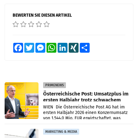
BEWERTEN SIE DIESEN ARTIKEL
Facebook
Twitter
Messenger
WhatsApp
LinkedIn
XING
Teilen
PRIMENEWS
Österreichische Post: Umsatzplus im
ersten Halbjahr trotz schwachem
Briefgeschäft
WIEN Die Österreichische Post AG hat im
ersten Halbjahr 2026 einen Konzernumsatz
von 1.544,0 Mio. EUR erwirtschaftet, was
einem Plus von 3,8 Prozent gegenüber dem
Vergleichszeitraum
MARKETING & MEDIA