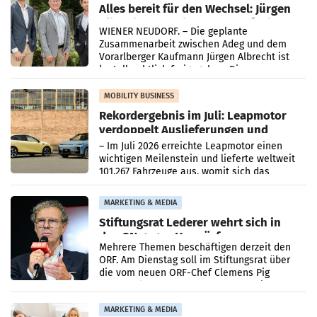
Alles bereit für den Wechsel: Jürgen
Albrecht setzt ab 1.1.2027 auf Adeg
WIENER NEUDORF. – Die geplante
Zusammenarbeit zwischen Adeg und dem
Vorarlberger Kaufmann Jürgen Albrecht ist
kartellrechtlich freigegeben: Die
Bundeswettbewerbsbehörde und der
Bundeskartellanwalt
MOBILITY BUSINESS
Rekordergebnis im Juli: Leapmotor
verdoppelt Auslieferungen und
überschreitet die 100.000er-Marke
– Im Juli 2026 erreichte Leapmotor einen
wichtigen Meilenstein und lieferte weltweit
101.267 Fahrzeuge aus, womit sich das
Ergebnis gegenüber Juli 2025 mehr als
verdoppelte (+102
MARKETING & MEDIA
Stiftungsrat Lederer wehrt sich in
den SN gegen Vorwürfe
Mehrere Themen beschäftigen derzeit den
ORF. Am Dienstag soll im Stiftungsrat über
die vom neuen ORF-Chef Clemens Pig
vorgeschlagenen Besetzungen für die
Direktionen abgestimmt werden.
MARKETING & MEDIA