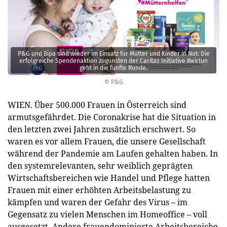
P&G und Bipa sind wieder im Einsatz für Mütter und Kinder in Not: Die
erfolgreiche Spendenaktion zugunsten der Caritas Initiative #wirtun
geht in die fünfte Runde.
© P&G
WIEN. Über 500.000 Frauen in Österreich sind
armutsgefährdet. Die Coronakrise hat die Situation in
den letzten zwei Jahren zusätzlich erschwert. So
waren es vor allem Frauen, die unsere Gesellschaft
während der Pandemie am Laufen gehalten haben. In
den systemrelevanten, sehr weiblich geprägten
Wirtschaftsbereichen wie Handel und Pflege hatten
Frauen mit einer erhöhten Arbeitsbelastung zu
kämpfen und waren der Gefahr des Virus – im
Gegensatz zu vielen Menschen im Homeoffice – voll
ausgesetzt. Andere frauendominierte Arbeitsbereiche