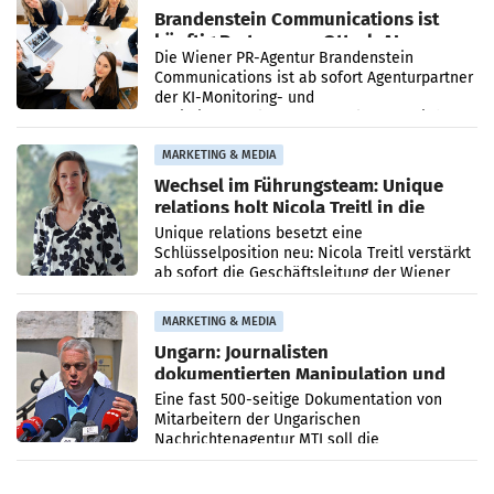
Brandenstein Communications ist
künftig Partner von OtterlyAI
Die Wiener PR-Agentur Brandenstein
Communications ist ab sofort Agenturpartner
der KI-Monitoring- und
Optimierungsplattform OtterlyAI. Damit baut
die Agentur ihr Leistungsportfolio
MARKETING & MEDIA
Wechsel im Führungsteam: Unique
relations holt Nicola Treitl in die
Geschäftsleitung
Unique relations besetzt eine
Schlüsselposition neu: Nicola Treitl verstärkt
ab sofort die Geschäftsleitung der Wiener
PR-Agentur an der Seite von Josef Kalina und
Anna Kalina-Mahr.
MARKETING & MEDIA
Ungarn: Journalisten
dokumentierten Manipulation und
Zensur
Eine fast 500-seitige Dokumentation von
Mitarbeitern der Ungarischen
Nachrichtenagentur MTI soll die
systematische Nachrichten-Manipulation und
Zensur bei der Agentur während der Zeit