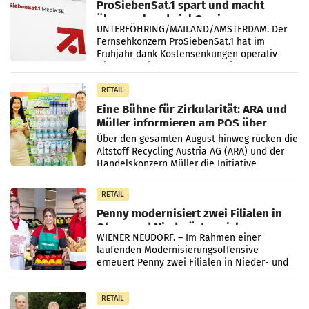
ProSiebenSat.1 spart und macht
überraschend viel Gewinn
UNTERFÖHRING/MAILAND/AMSTERDAM. Der
Fernsehkonzern ProSiebenSat.1 hat im
Frühjahr dank Kostensenkungen operativ
wieder Gewinn gemacht und die
Markterwartung deutlich übertroffen.
RETAIL
Eine Bühne für Zirkularität: ARA und
Müller informieren am POS über
Kreislauffähigkeit
Über den gesamten August hinweg rücken die
Altstoff Recycling Austria AG (ARA) und der
Handelskonzern Müller die Initiative
„Kreislauf-Helden“ in allen österreichischen
Müller-Filialen
RETAIL
Penny modernisiert zwei Filialen in
Ober- und Niederösterreich
WIENER NEUDORF. – Im Rahmen einer
laufenden Modernisierungsoffensive
erneuert Penny zwei Filialen in Nieder- und
Oberösterreich. Die beiden Standorte liegen
in Haag sowie im rund
RETAIL