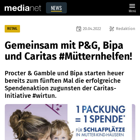
menu
NEWS
Menü
event
draw
20.04.2022
Redaktion
RETAIL
Gemeinsam mit P&G, Bipa
und Caritas #Mütternhelfen!
Procter & Gamble und Bipa starten heuer
bereits zum fünften Mal die erfolgreiche
Spendenaktion zugunsten der Caritas-
Initiative #wirtun.