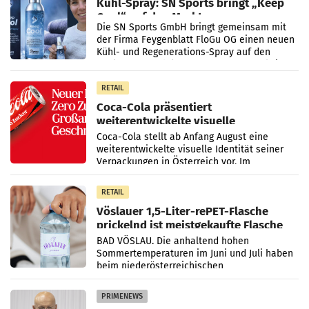
Kühl-Spray: SN Sports bringt „Keep
Cool“ auf den Markt
Die SN Sports GmbH bringt gemeinsam mit
der Firma Feygenblatt FloGu OG einen neuen
Kühl- und Regenerations-Spray auf den
Markt. Das Produkt namens „Keep Cool“ ist zu
100 Prozent
RETAIL
Coca-Cola präsentiert
weiterentwickelte visuelle
Markenidentität
Coca-Cola stellt ab Anfang August eine
weiterentwickelte visuelle Identität seiner
Verpackungen in Österreich vor. Im
Mittelpunkt des Redesigns stehen zentrale
Gestaltungselemente
RETAIL
Vöslauer 1,5-Liter-rePET-Flasche
prickelnd ist meistgekaufte Flasche
Österreichs
BAD VÖSLAU. Die anhaltend hohen
Sommertemperaturen im Juni und Juli haben
beim niederösterreichischen
Getränkehersteller Vöslauer zu deutlichen
Absatzzuwächsen geführt. Während
PRIMENEWS