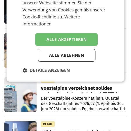
unserer Webseite stimmen Sie der
den SN gegen Vorwürfe
Verwendung von Cookies gemäß unserer
Mehrere Themen beschäftigen derzeit den
ORF. Am Dienstag soll im Stiftungsrat über
Cookie-Richtlinie zu.
Weitere
die vom neuen ORF-Chef Clemens Pig
Informationen
vorgeschlagenen Besetzungen für die
Direktionen abgestimmt werden.
RETAIL
ALLE AKZEPTIEREN
Bipa unterstützt Bewegte Kids
Sommercamps im Osten Österreichs
Bereits zum zweiten Mal begleitet Bipa das
ALLE ABLEHNEN
polysportive Sommersportcamp „Bewegte
Kids“. Während der Campwochen in den
DETAILS ANZEIGEN
Monaten Juli und August versorgt das
Unternehmen Kinder sowie
RETAIL
voestalpine verzeichnet solides
erstes Quartal und steigert EBITDA
Der voestalpine-Konzern hat im 1. Quartal
des Geschäftsjahres 2026/27 (1. April bis 30.
Juni 2026) ein solides Ergebnis erwirtschaftet.
Der Umsatz stieg im Vergleich zur
Vorjahresperiode
RETAIL