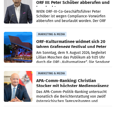
ORF III: Peter Schöber abberufen und
beurlaubt
WIEN ORF-III-Co-Geschäftsführer Peter
Schöber ist wegen Compliance-Vorwürfen
abberufen und beurlaubt worden. Der ORF
bestätigte gegenüber der APA entsprechende
Medienberichte.
MARKETING & MEDIA
ORF-Kulturmatinee widmet sich 20
Jahren Grafenegg Festival und Peter
Simonischek
Am Sonntag, dem 9. August 2026, begleitet
Lillian Moschen das Publikum ab 9.05 Uhr
durch die ORF-„Kulturmatinee“. Die Sendung
startet mit der Dokumentation „20 Jahre
Grafenegg
MARKETING & MEDIA
APA-Comm-Ranking: Christian
Stocker mit höchster Medienpräsenz
im Juli
Das APA-Comm-Politik-Ranking untersucht
monatlich die Berichterstattung von zwölf
österreichischen Tageszeitungen und
analysiert, welche Politikerinnen und
Politiker Österreichs die