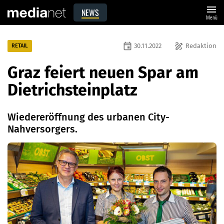
menu
NEWS
Menü
event
draw
30.11.2022
Redaktion
RETAIL
Graz feiert neuen Spar am
Dietrichsteinplatz
Wiedereröffnung des urbanen City-
Nahversorgers.