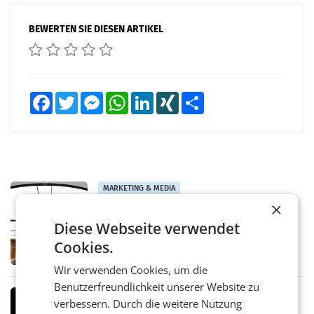
BEWERTEN SIE DIESEN ARTIKEL
Facebook
Twitter
Messenger
WhatsApp
LinkedIn
XING
Teilen
MARKETING & MEDIA
×
Pilnacek-U-Ausschuss - Presserat
fordert sensible Berichterstattung
Diese Webseite verwendet
WIEN Der Presserat fordert Medienvertreter
Cookies.
dazu auf, im U-Ausschuss zu den
Ermittlungen rund um das Ableben des Ex-
Wir verwenden Cookies, um die
Sektionschefs im Justizministerium, Christian
Pilnacek, auf sensible
Benutzerfreundlichkeit unserer Website zu
MARKETING & MEDIA
verbessern. Durch die weitere Nutzung
Stiftungsrat Lederer wehrt sich in