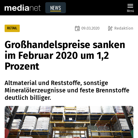
menu
NEWS
Menü
event
draw
09.03.2020
Redaktion
RETAIL
Großhandelspreise sanken
im Februar 2020 um 1,2
Prozent
Altmaterial und Reststoffe, sonstige
Mineralölerzeugnisse und feste Brennstoffe
deutlich billiger.