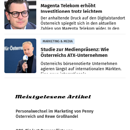
Magenta Telekom erhöht
Investitionen trotz leichtem
Umsatzrückgang
Der anhaltende Druck auf den Digitalstandort
Österreich spiegelt sich in den aktuellen
Zahlen von Magenta Telekom wider. In den
ersten sechs Monaten des laufenden Jahres
verzeichnete
MARKETING & MEDIA
Studie zur Medienpräsenz: Wie
Österreichs ATX-Unternehmen
international wahrgenommen
Österreichs börsennotierte Unternehmen
werden
agieren längst auf internationalen Märkten.
Eine neue internationale
Medienresonanzanalyse untersucht die
weltweite Berichterstattung über
Meistgelesene Artikel
Personalwechsel im Marketing von Penny
Österreich und Rewe Großhandel