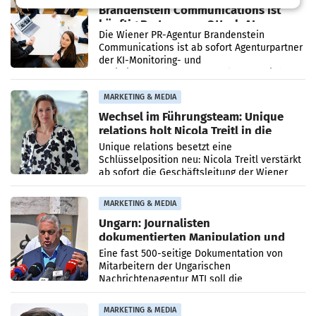
Brandenstein Communications ist
künftig Partner von OtterlyAI
Die Wiener PR-Agentur Brandenstein
Communications ist ab sofort Agenturpartner
der KI-Monitoring- und
Optimierungsplattform OtterlyAI. Damit baut
die Agentur ihr Leistungsportfolio
MARKETING & MEDIA
Wechsel im Führungsteam: Unique
relations holt Nicola Treitl in die
Geschäftsleitung
Unique relations besetzt eine
Schlüsselposition neu: Nicola Treitl verstärkt
ab sofort die Geschäftsleitung der Wiener
PR-Agentur an der Seite von Josef Kalina und
Anna Kalina-Mahr.
MARKETING & MEDIA
Ungarn: Journalisten
dokumentierten Manipulation und
Zensur
Eine fast 500-seitige Dokumentation von
Mitarbeitern der Ungarischen
Nachrichtenagentur MTI soll die
systematische Nachrichten-Manipulation und
Zensur bei der Agentur während der Zeit
MARKETING & MEDIA