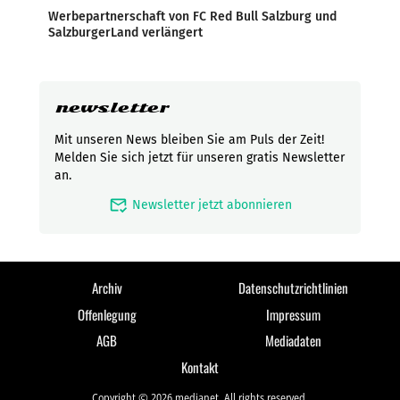
Werbepartnerschaft von FC Red Bull Salzburg und
SalzburgerLand verlängert
newsletter
Mit unseren News bleiben Sie am Puls der Zeit!
Melden Sie sich jetzt für unseren gratis Newsletter
an.
mark_email_read
Newsletter jetzt abonnieren
Archiv
Datenschutzrichtlinien
Offenlegung
Impressum
AGB
Mediadaten
Kontakt
Copyright © 2026 medianet. All rights reserved.