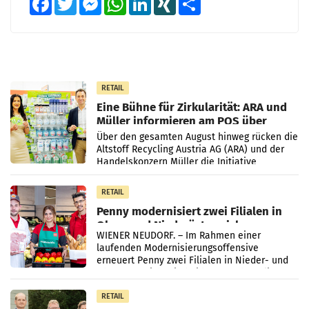
RETAIL
Eine Bühne für Zirkularität: ARA und
Müller informieren am POS über
Kreislauffähigkeit
Über den gesamten August hinweg rücken die
Altstoff Recycling Austria AG (ARA) und der
Handelskonzern Müller die Initiative
„Kreislauf-Helden“ in allen österreichischen
Müller-Filialen
RETAIL
Penny modernisiert zwei Filialen in
Ober- und Niederösterreich
WIENER NEUDORF. – Im Rahmen einer
laufenden Modernisierungsoffensive
erneuert Penny zwei Filialen in Nieder- und
Oberösterreich. Die beiden Standorte liegen
in Haag sowie im rund
RETAIL