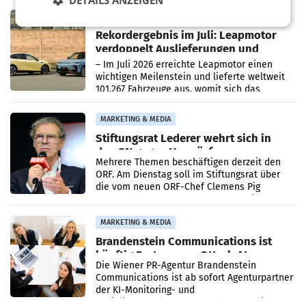
DETAILS ANZEIGEN
Bundeswettbewerbsbehörde und der
Bundeskartellanwalt
MOBILITY BUSINESS
Rekordergebnis im Juli: Leapmotor
verdoppelt Auslieferungen und
überschreitet die 100.000er-Marke
– Im Juli 2026 erreichte Leapmotor einen
wichtigen Meilenstein und lieferte weltweit
101.267 Fahrzeuge aus, womit sich das
Ergebnis gegenüber Juli 2025 mehr als
verdoppelte (+102
MARKETING & MEDIA
Stiftungsrat Lederer wehrt sich in
den SN gegen Vorwürfe
Mehrere Themen beschäftigen derzeit den
ORF. Am Dienstag soll im Stiftungsrat über
die vom neuen ORF-Chef Clemens Pig
vorgeschlagenen Besetzungen für die
Direktionen abgestimmt werden.
MARKETING & MEDIA
Brandenstein Communications ist
künftig Partner von OtterlyAI
Die Wiener PR-Agentur Brandenstein
Communications ist ab sofort Agenturpartner
der KI-Monitoring- und
Optimierungsplattform OtterlyAI. Damit baut