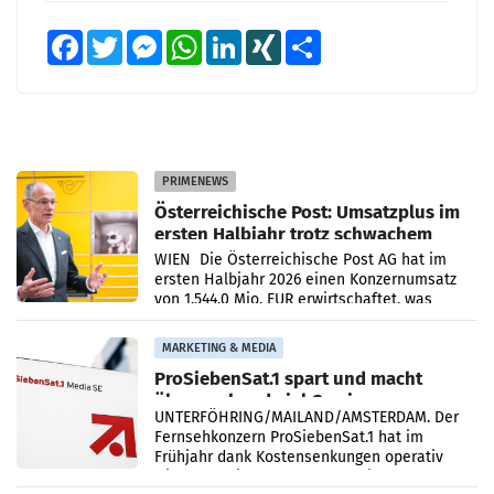
Facebook
Twitter
Messenger
WhatsApp
LinkedIn
XING
Teilen
PRIMENEWS
Österreichische Post: Umsatzplus im
ersten Halbjahr trotz schwachem
Briefgeschäft
WIEN Die Österreichische Post AG hat im
ersten Halbjahr 2026 einen Konzernumsatz
von 1.544,0 Mio. EUR erwirtschaftet, was
einem Plus von 3,8 Prozent gegenüber dem
Vergleichszeitraum
MARKETING & MEDIA
ProSiebenSat.1 spart und macht
überraschend viel Gewinn
UNTERFÖHRING/MAILAND/AMSTERDAM. Der
Fernsehkonzern ProSiebenSat.1 hat im
Frühjahr dank Kostensenkungen operativ
wieder Gewinn gemacht und die