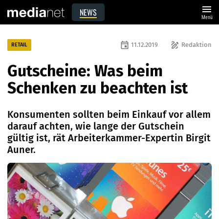
menu
NEWS
Menü
event
draw
11.12.2019
Redaktion
RETAIL
Gutscheine: Was beim
Schenken zu beachten ist
Konsumenten sollten beim Einkauf vor allem
darauf achten, wie lange der Gutschein
gültig ist, rät Arbeiterkammer-Expertin Birgit
Auner.