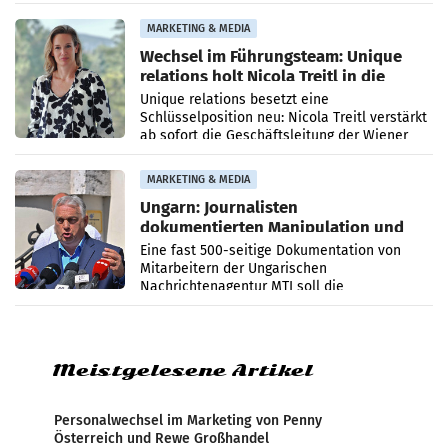
die Agentur ihr Leistungsportfolio
MARKETING & MEDIA
Wechsel im Führungsteam: Unique
relations holt Nicola Treitl in die
Geschäftsleitung
Unique relations besetzt eine
Schlüsselposition neu: Nicola Treitl verstärkt
ab sofort die Geschäftsleitung der Wiener
PR-Agentur an der Seite von Josef Kalina und
Anna Kalina-Mahr.
MARKETING & MEDIA
Ungarn: Journalisten
dokumentierten Manipulation und
Zensur
Eine fast 500-seitige Dokumentation von
Mitarbeitern der Ungarischen
Nachrichtenagentur MTI soll die
systematische Nachrichten-Manipulation und
Zensur bei der Agentur während der Zeit
Meistgelesene Artikel
Personalwechsel im Marketing von Penny
Österreich und Rewe Großhandel