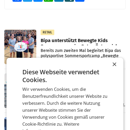
RETAIL
Bipa unterstützt Bewegte Kids
Sommercamps im Osten Österreichs
Bereits zum zweiten Mal begleitet Bipa das
polysportive Sommersportcamp „Bewegte
Kids“. Während der Campwochen in den
×
Monaten Juli und August versorgt das
Diese Webseite verwendet
Unternehmen Kinder sowie
RETAIL
Cookies.
voestalpine verzeichnet solides
Wir verwenden Cookies, um die
erstes Quartal und steigert EBITDA
Der voestalpine-Konzern hat im 1. Quartal
Benutzerfreundlichkeit unserer Website zu
des Geschäftsjahres 2026/27 (1. April bis 30.
verbessern. Durch die weitere Nutzung
Juni 2026) ein solides Ergebnis erwirtschaftet.
unserer Webseite stimmen Sie der
Der Umsatz stieg im Vergleich zur
Vorjahresperiode
Verwendung von Cookies gemäß unserer
RETAIL
Cookie-Richtlinie zu.
Weitere
Kühl-Spray: SN Sports bringt „Keep