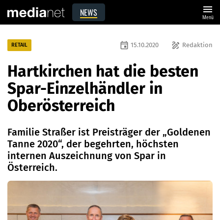
menu
NEWS
Menü
event
draw
15.10.2020
Redaktion
RETAIL
Hartkirchen hat die besten
Spar-Einzelhändler in
Oberösterreich
Familie Straßer ist Preisträger der „Goldenen
Tanne 2020“, der begehrten, höchsten
internen Auszeichnung von Spar in
Österreich.