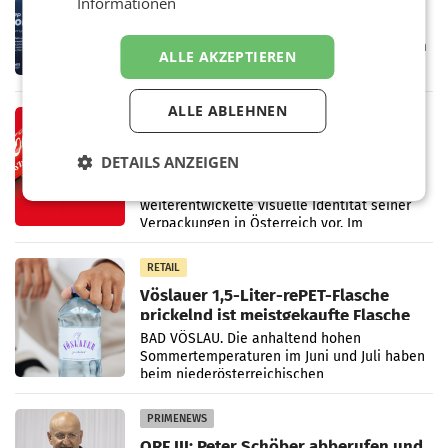
Informationen
Cool“ auf den Markt
Die SN Sports GmbH bringt gemeinsam mit
der Firma Feygenblatt FloGu OG einen neuen
ALLE AKZEPTIEREN
Kühl- und Regenerations-Spray auf den
Markt. Das Produkt namens „Keep Cool“ ist zu
100 Prozent
ALLE ABLEHNEN
RETAIL
Coca-Cola präsentiert
DETAILS ANZEIGEN
weiterentwickelte visuelle
Markenidentität
Coca-Cola stellt ab Anfang August eine
weiterentwickelte visuelle Identität seiner
Verpackungen in Österreich vor. Im
Mittelpunkt des Redesigns stehen zentrale
Gestaltungselemente
RETAIL
Vöslauer 1,5-Liter-rePET-Flasche
prickelnd ist meistgekaufte Flasche
Österreichs
BAD VÖSLAU. Die anhaltend hohen
Sommertemperaturen im Juni und Juli haben
beim niederösterreichischen
Getränkehersteller Vöslauer zu deutlichen
Absatzzuwächsen geführt. Während
PRIMENEWS
ORF III: Peter Schöber abberufen und