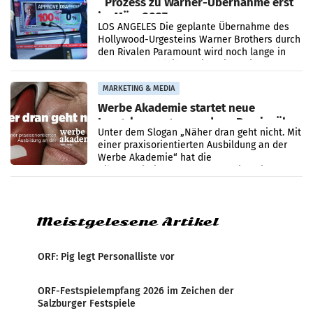
Prozess zu Warner-Übernahme erst
im März 2027
LOS ANGELES Die geplante Übernahme des
Hollywood-Urgesteins Warner Brothers durch
den Rivalen Paramount wird noch lange in
der Schwebe bleiben. Eine Richterin setzte
den Prozess zu
MARKETING & MEDIA
Werbe Akademie startet neue
Imagekampagne rund um Praxisnähe
Unter dem Slogan „Näher dran geht nicht. Mit
einer praxisorientierten Ausbildung an der
Werbe Akademie“ hat die
Bildungseinrichtung des WIFI Wien eine neue
Imagekampagne gestartet.
Meistgelesene Artikel
ORF: Pig legt Personalliste vor
ORF-Festspielempfang 2026 im Zeichen der
Salzburger Festspiele