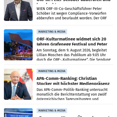
beurlaubt
WIEN ORF-III-Co-Geschäftsführer Peter
Schöber ist wegen Compliance-Vorwürfen
abberufen und beurlaubt worden. Der ORF
bestätigte gegenüber der APA entsprechende
Medienberichte.
MARKETING & MEDIA
ORF-Kulturmatinee widmet sich 20
Jahren Grafenegg Festival und Peter
Simonischek
Am Sonntag, dem 9. August 2026, begleitet
Lillian Moschen das Publikum ab 9.05 Uhr
durch die ORF-„Kulturmatinee“. Die Sendung
startet mit der Dokumentation „20 Jahre
Grafenegg
MARKETING & MEDIA
APA-Comm-Ranking: Christian
Stocker mit höchster Medienpräsenz
im Juli
Das APA-Comm-Politik-Ranking untersucht
monatlich die Berichterstattung von zwölf
österreichischen Tageszeitungen und
analysiert, welche Politikerinnen und
Politiker Österreichs die
MARKETING & MEDIA