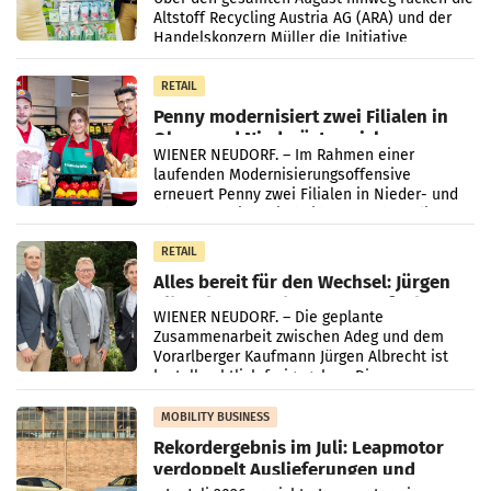
Altstoff Recycling Austria AG (ARA) und der
Handelskonzern Müller die Initiative
„Kreislauf-Helden“ in allen österreichischen
Müller-Filialen
RETAIL
Penny modernisiert zwei Filialen in
Ober- und Niederösterreich
WIENER NEUDORF. – Im Rahmen einer
laufenden Modernisierungsoffensive
erneuert Penny zwei Filialen in Nieder- und
Oberösterreich. Die beiden Standorte liegen
in Haag sowie im rund
RETAIL
Alles bereit für den Wechsel: Jürgen
Albrecht setzt ab 1.1.2027 auf Adeg
WIENER NEUDORF. – Die geplante
Zusammenarbeit zwischen Adeg und dem
Vorarlberger Kaufmann Jürgen Albrecht ist
kartellrechtlich freigegeben: Die
Bundeswettbewerbsbehörde und der
Bundeskartellanwalt
MOBILITY BUSINESS
Rekordergebnis im Juli: Leapmotor
verdoppelt Auslieferungen und