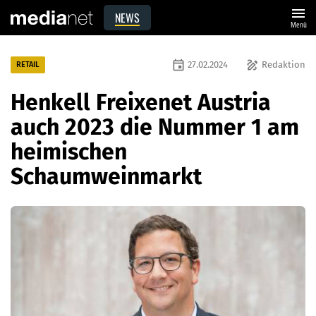
menu
NEWS
Menü
event
draw
27.02.2024
Redaktion
RETAIL
Henkell Freixenet Austria
auch 2023 die Nummer 1 am
heimischen
Schaumweinmarkt