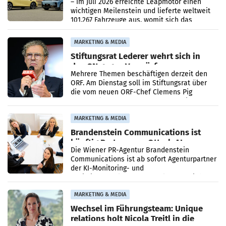
überschreitet die 100.000er-Marke
– Im Juli 2026 erreichte Leapmotor einen
wichtigen Meilenstein und lieferte weltweit
101.267 Fahrzeuge aus, womit sich das
Ergebnis gegenüber Juli 2025 mehr als
verdoppelte (+102
MARKETING & MEDIA
Stiftungsrat Lederer wehrt sich in
den SN gegen Vorwürfe
Mehrere Themen beschäftigen derzeit den
ORF. Am Dienstag soll im Stiftungsrat über
die vom neuen ORF-Chef Clemens Pig
vorgeschlagenen Besetzungen für die
Direktionen abgestimmt werden.
MARKETING & MEDIA
Brandenstein Communications ist
künftig Partner von OtterlyAI
Die Wiener PR-Agentur Brandenstein
Communications ist ab sofort Agenturpartner
der KI-Monitoring- und
Optimierungsplattform OtterlyAI. Damit baut
die Agentur ihr Leistungsportfolio
MARKETING & MEDIA
Wechsel im Führungsteam: Unique
relations holt Nicola Treitl in die