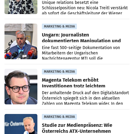
Geschäftsleitung
Unique relations besetzt eine
Schlüsselposition neu: Nicola Treitl verstärkt
ab sofort die Geschäftsleitung der Wiener
PR-Agentur an der Seite von Josef Kalina und
Anna Kalina-Mahr.
MARKETING & MEDIA
Ungarn: Journalisten
dokumentierten Manipulation und
Zensur
Eine fast 500-seitige Dokumentation von
Mitarbeitern der Ungarischen
Nachrichtenagentur MTI soll die
systematische Nachrichten-Manipulation und
Zensur bei der Agentur während der Zeit
MARKETING & MEDIA
Magenta Telekom erhöht
Investitionen trotz leichtem
Umsatzrückgang
Der anhaltende Druck auf den Digitalstandort
Österreich spiegelt sich in den aktuellen
Zahlen von Magenta Telekom wider. In den
ersten sechs Monaten des laufenden Jahres
verzeichnete
MARKETING & MEDIA
Studie zur Medienpräsenz: Wie
Österreichs ATX-Unternehmen