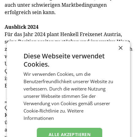
auch unter schwierigen Marktbedingungen
erfolgreich sein kann.
Ausblick 2024
Für das Jahr 2024 plant Henkell Freixenet Austria,
seine Position weiter zu stärken und innovative Wege
×
zu finden, um den Bedürfnissen der Verbraucher auch
Diese Webseite verwendet
weiterhin gerecht zu sein. Dabei setzt das
Cookies.
Unternehmen auf permanente Investitionen in
Qualität, enge Zusammenarbeit mit Winzern und
Wir verwenden Cookies, um die
innovative Zukunftsvisionen als Grundpfeiler des
Benutzerfreundlichkeit unserer Website zu
Erfolgs.
verbessern. Durch die weitere Nutzung
unserer Webseite stimmen Sie der
„Unser Sortiment wird für seine hervorragende
Verwendung von Cookies gemäß unserer
Qualität geschätzt, und genau da wollen wir unsere
Cookie-Richtlinie zu.
Weitere
Kunden noch stärker abholen. Wir sind davon
Informationen
überzeugt, dass wir unseren Erfolg 2024 weiter
ausbauen können, indem wir weiterhin auf Qualität
ALLE AKZEPTIEREN