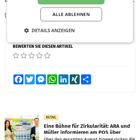
und Innovation setzen”, so Gattermayer abschließend.
ALLE ABLEHNEN
[1] Quelle: Nielsen KW 1-52/2023
DETAILS ANZEIGEN
BEWERTEN SIE DIESEN ARTIKEL
Facebook
Twitter
Messenger
WhatsApp
LinkedIn
XING
Teilen
RETAIL
Eine Bühne für Zirkularität: ARA und
Müller informieren am POS über
Kreislauffähigkeit
Über den gesamten August hinweg rücken die