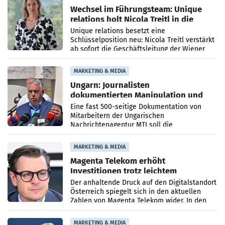
Wechsel im Führungsteam: Unique
relations holt Nicola Treitl in die
Geschäftsleitung
Unique relations besetzt eine
Schlüsselposition neu: Nicola Treitl verstärkt
ab sofort die Geschäftsleitung der Wiener
PR-Agentur an der Seite von Josef Kalina und
Anna Kalina-Mahr.
MARKETING & MEDIA
Ungarn: Journalisten
dokumentierten Manipulation und
Zensur
Eine fast 500-seitige Dokumentation von
Mitarbeitern der Ungarischen
Nachrichtenagentur MTI soll die
systematische Nachrichten-Manipulation und
Zensur bei der Agentur während der Zeit
MARKETING & MEDIA
Magenta Telekom erhöht
Investitionen trotz leichtem
Umsatzrückgang
Der anhaltende Druck auf den Digitalstandort
Österreich spiegelt sich in den aktuellen
Zahlen von Magenta Telekom wider. In den
ersten sechs Monaten des laufenden Jahres
verzeichnete
MARKETING & MEDIA