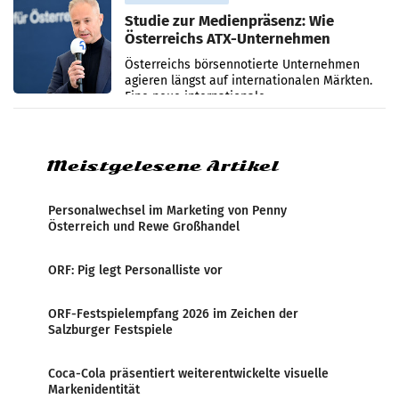
Studie zur Medienpräsenz: Wie
Österreichs ATX-Unternehmen
international wahrgenommen
Österreichs börsennotierte Unternehmen
werden
agieren längst auf internationalen Märkten.
Eine neue internationale
Medienresonanzanalyse untersucht die
weltweite Berichterstattung über
Meistgelesene Artikel
Personalwechsel im Marketing von Penny
Österreich und Rewe Großhandel
ORF: Pig legt Personalliste vor
ORF-Festspielempfang 2026 im Zeichen der
Salzburger Festspiele
Coca-Cola präsentiert weiterentwickelte visuelle
Markenidentität