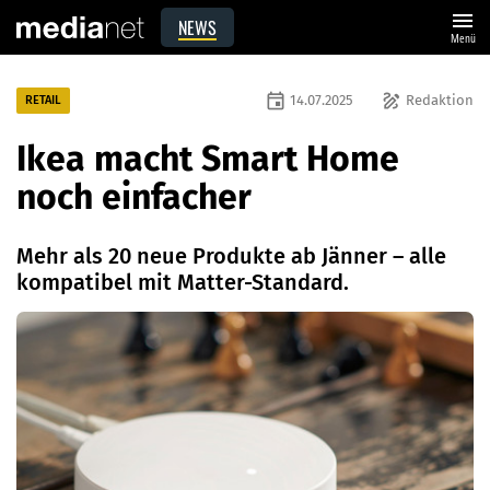
menu
NEWS
Menü
event
draw
14.07.2025
Redaktion
RETAIL
Ikea macht Smart Home
noch einfacher
Mehr als 20 neue Produkte ab Jänner – alle
kompatibel mit Matter-Standard.