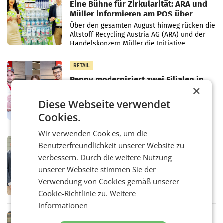
Eine Bühne für Zirkularität: ARA und
Müller informieren am POS über
Kreislauffähigkeit
Über den gesamten August hinweg rücken die
Altstoff Recycling Austria AG (ARA) und der
Handelskonzern Müller die Initiative
„Kreislauf-Helden“ in allen österreichischen
Müller-Filialen
RETAIL
Penny modernisiert zwei Filialen in
×
Ober- und Niederösterreich
WIENER NEUDORF. – Im Rahmen einer
Diese Webseite verwendet
laufenden Modernisierungsoffensive
erneuert Penny zwei Filialen in Nieder- und
Cookies.
Oberösterreich. Die beiden Standorte liegen
in Haag sowie im rund
Wir verwenden Cookies, um die
RETAIL
Benutzerfreundlichkeit unserer Website zu
Alles bereit für den Wechsel: Jürgen
verbessern. Durch die weitere Nutzung
Albrecht setzt ab 1.1.2027 auf Adeg
unserer Webseite stimmen Sie der
WIENER NEUDORF. – Die geplante
Zusammenarbeit zwischen Adeg und dem
Verwendung von Cookies gemäß unserer
Vorarlberger Kaufmann Jürgen Albrecht ist
Cookie-Richtlinie zu.
Weitere
kartellrechtlich freigegeben: Die
Informationen
Bundeswettbewerbsbehörde und der
Bundeskartellanwalt
MOBILITY BUSINESS