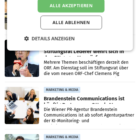
Rekordergebnis im Juli: Leapmotor
ALLE AKZEPTIEREN
verdoppelt Auslieferungen und
überschreitet die 100.000er-Marke
– Im Juli 2026 erreichte Leapmotor einen
ALLE ABLEHNEN
wichtigen Meilenstein und lieferte weltweit
101.267 Fahrzeuge aus, womit sich das
Ergebnis gegenüber Juli 2025 mehr als
DETAILS ANZEIGEN
verdoppelte (+102
MARKETING & MEDIA
Stiftungsrat Lederer wehrt sich in
den SN gegen Vorwürfe
Mehrere Themen beschäftigen derzeit den
ORF. Am Dienstag soll im Stiftungsrat über
die vom neuen ORF-Chef Clemens Pig
vorgeschlagenen Besetzungen für die
Direktionen abgestimmt werden.
MARKETING & MEDIA
Brandenstein Communications ist
künftig Partner von OtterlyAI
Die Wiener PR-Agentur Brandenstein
Communications ist ab sofort Agenturpartner
der KI-Monitoring- und
Optimierungsplattform OtterlyAI. Damit baut
die Agentur ihr Leistungsportfolio
MARKETING & MEDIA