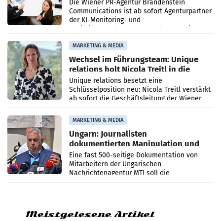
Die Wiener PR-Agentur Brandenstein
Communications ist ab sofort Agenturpartner
der KI-Monitoring- und
Optimierungsplattform OtterlyAI. Damit baut
die Agentur ihr Leistungsportfolio
MARKETING & MEDIA
Wechsel im Führungsteam: Unique
relations holt Nicola Treitl in die
Geschäftsleitung
Unique relations besetzt eine
Schlüsselposition neu: Nicola Treitl verstärkt
ab sofort die Geschäftsleitung der Wiener
PR-Agentur an der Seite von Josef Kalina und
Anna Kalina-Mahr.
MARKETING & MEDIA
Ungarn: Journalisten
dokumentierten Manipulation und
Zensur
Eine fast 500-seitige Dokumentation von
Mitarbeitern der Ungarischen
Nachrichtenagentur MTI soll die
systematische Nachrichten-Manipulation und
Zensur bei der Agentur während der Zeit
Meistgelesene Artikel