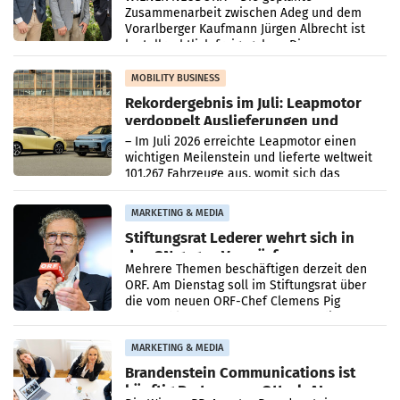
Zusammenarbeit zwischen Adeg und dem
Vorarlberger Kaufmann Jürgen Albrecht ist
kartellrechtlich freigegeben: Die
Bundeswettbewerbsbehörde und der
Bundeskartellanwalt
MOBILITY BUSINESS
Rekordergebnis im Juli: Leapmotor
verdoppelt Auslieferungen und
überschreitet die 100.000er-Marke
– Im Juli 2026 erreichte Leapmotor einen
wichtigen Meilenstein und lieferte weltweit
101.267 Fahrzeuge aus, womit sich das
Ergebnis gegenüber Juli 2025 mehr als
verdoppelte (+102
MARKETING & MEDIA
Stiftungsrat Lederer wehrt sich in
den SN gegen Vorwürfe
Mehrere Themen beschäftigen derzeit den
ORF. Am Dienstag soll im Stiftungsrat über
die vom neuen ORF-Chef Clemens Pig
vorgeschlagenen Besetzungen für die
Direktionen abgestimmt werden.
MARKETING & MEDIA
Brandenstein Communications ist
künftig Partner von OtterlyAI