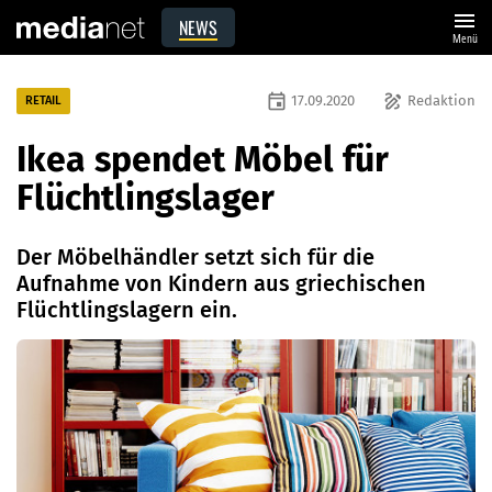
menu
NEWS
Menü
event
draw
17.09.2020
Redaktion
RETAIL
Ikea spendet Möbel für
Flüchtlingslager
Der Möbelhändler setzt sich für die
Aufnahme von Kindern aus griechischen
Flüchtlingslagern ein.