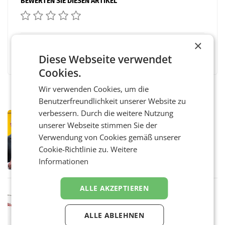
BEWERTEN SIE DIESEN ARTIKEL
×
Facebook
Twitter
Messenger
WhatsApp
LinkedIn
XING
Teilen
Diese Webseite verwendet
Cookies.
Wir verwenden Cookies, um die
Benutzerfreundlichkeit unserer Website zu
verbessern. Durch die weitere Nutzung
PRIMENEWS
unserer Webseite stimmen Sie der
Österreichische Post: Umsatzplus im
Verwendung von Cookies gemäß unserer
ersten Halbjahr trotz schwachem
Briefgeschäft
Cookie-Richtlinie zu.
Weitere
WIEN Die Österreichische Post AG hat im
ersten Halbjahr 2026 einen Konzernumsatz
Informationen
von 1.544,0 Mio. EUR erwirtschaftet, was
einem Plus von 3,8 Prozent gegenüber dem
Vergleichszeitraum
ALLE AKZEPTIEREN
MARKETING & MEDIA
ProSiebenSat.1 spart und macht
überraschend viel Gewinn
ALLE ABLEHNEN
UNTERFÖHRING/MAILAND/AMSTERDAM. Der