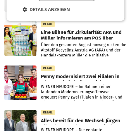
Fernsehkonzern ProSiebenSat.1 hat im
Frühjahr dank Kostensenkungen operativ
DETAILS ANZEIGEN
wieder Gewinn gemacht und die
Markterwartung deutlich übertroffen.
RETAIL
Eine Bühne für Zirkularität: ARA und
Müller informieren am POS über
Kreislauffähigkeit
Über den gesamten August hinweg rücken die
Altstoff Recycling Austria AG (ARA) und der
Handelskonzern Müller die Initiative
„Kreislauf-Helden“ in allen österreichischen
Müller-Filialen
RETAIL
Penny modernisiert zwei Filialen in
Ober- und Niederösterreich
WIENER NEUDORF. – Im Rahmen einer
laufenden Modernisierungsoffensive
erneuert Penny zwei Filialen in Nieder- und
Oberösterreich. Die beiden Standorte liegen
in Haag sowie im rund
RETAIL
Alles bereit für den Wechsel: Jürgen
Albrecht setzt ab 1.1.2027 auf Adeg
WIENER NEUDORF. – Die geplante