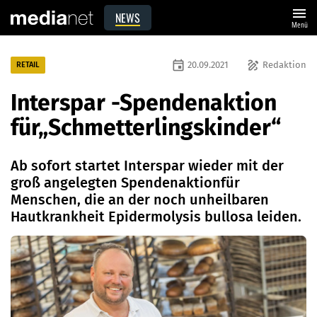
menu
NEWS
Menü
event
draw
20.09.2021
Redaktion
RETAIL
Interspar -Spendenaktion
für„Schmetterlingskinder“
Ab sofort startet Interspar wieder mit der
groß angelegten Spendenaktionfür
Menschen, die an der noch unheilbaren
Hautkrankheit Epidermolysis bullosa leiden.