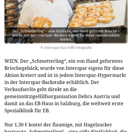
Der „Schmetterling“ – eine köstliche, von Hand geformte Brioche –
wurde von den Interspar-Bäckern eigens für diese Spendenaktion
kreiert.
© Interspar/Eva trifft Fotografie
WIEN. Der „Schmetterling“, ein von Hand geformtes
Briochegebäck, wurde von Interspar eigens für diese
Aktion kreiert und ist in jedem Interspar-Hypermarkt
in der Interspar-Backstube erhältlich. Der
Verkaufserlös geht direkt an die
gemeinnützigeHilfsorganisation Debra Austria und
damit an das EB-Haus in Salzburg, die weltweit erste
Spezialklinik für EB.
Nur 1,30 € kostet der flaumige, mit Hagelzucker
bestreute „Schmetterling“ – eine süße Köstlichkeit, die