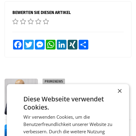
BEWERTEN SIE DIESEN ARTIKEL
Facebook
Twitter
Messenger
WhatsApp
LinkedIn
XING
Teilen
PRIMENEWS
×
ORF III: Peter Schöber abberufen und
beurlaubt
Diese Webseite verwendet
WIEN ORF-III-Co-Geschäftsführer Peter
Cookies.
Schöber ist wegen Compliance-Vorwürfen
abberufen und beurlaubt worden. Der ORF
Wir verwenden Cookies, um die
bestätigte gegenüber der APA entsprechende
Medienberichte.
Benutzerfreundlichkeit unserer Website zu
MARKETING & MEDIA
verbessern. Durch die weitere Nutzung
ORF-Kulturmatinee widmet sich 20