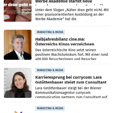
Werbe Akademie startet neue
Imagekampagne rund um Praxisnähe
Unter dem Slogan „Näher dran geht nicht. Mit
einer praxisorientierten Ausbildung an der
Werbe Akademie“ hat die
Bildungseinrichtung des WIFI Wien eine neue
Imagekampagne gestartet.
MARKETING & MEDIA
Halbjahresbilanz cine.ma:
Österreichs Kinos verzeichnen
400.000 Besucher mehr
Das österreichische Kino setzt seinen
positiven Wachstumskurs fort. Mit einer rund
400.000 Besucherinnen und Besucher
höheren Nettoreichweite im ersten Halbjahr
2026 gegenüber dem
MARKETING & MEDIA
Karrieresprung bei currycom: Lara
Gstöttenbauer steigt zum Consultant
auf
Lara Gstöttenbauer steigt bei der Wiener
Kommunikationsagentur currycom
communication partners zum Consultant auf.
Die 27-jährige Beraterin betreut Kundinnen
und Kunden in den Bereichen
MARKETING & MEDIA