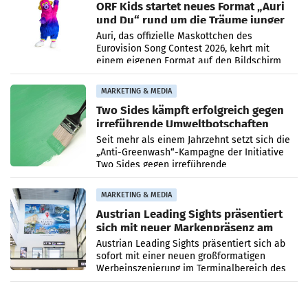
ORF Kids startet neues Format „Auri
und Du“ rund um die Träume junger
Menschen
Auri, das offizielle Maskottchen des
Eurovision Song Contest 2026, kehrt mit
einem eigenen Format auf den Bildschirm
zurück. In der neuen Sendung „Auri und Du“
bei ORF Kids steht
MARKETING & MEDIA
Two Sides kämpft erfolgreich gegen
irreführende Umweltbotschaften
beim Papiereinsatz
Seit mehr als einem Jahrzehnt setzt sich die
„Anti-Greenwash“-Kampagne der Initiative
Two Sides gegen irreführende
Umweltaussagen bei Papierkommunikation
und papierbasierten Verpackungen
MARKETING & MEDIA
Austrian Leading Sights präsentiert
sich mit neuer Markenpräsenz am
Flughafen Wien
Austrian Leading Sights präsentiert sich ab
sofort mit einer neuen großformatigen
Werbeinszenierung im Terminalbereich des
Flughafen Wien. Die Präsenz befindet sich im
Verbindungsbereich