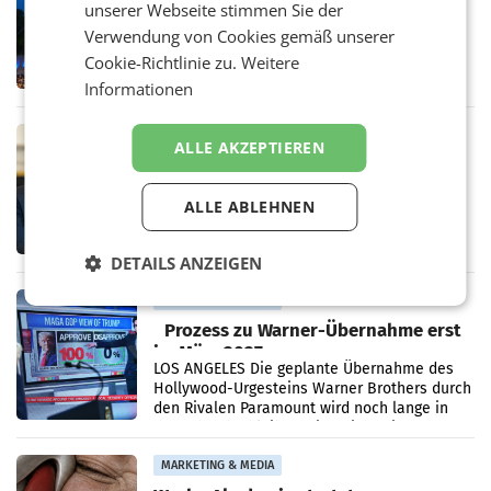
unserer Webseite stimmen Sie der
Jahren Grafenegg Festival und Peter
Verwendung von Cookies gemäß unserer
Simonischek
Am Sonntag, dem 9. August 2026, begleitet
Cookie-Richtlinie zu.
Weitere
Lillian Moschen das Publikum ab 9.05 Uhr
durch die ORF-„Kulturmatinee“. Die Sendung
Informationen
startet mit der Dokumentation „20 Jahre
Grafenegg
MARKETING & MEDIA
ALLE AKZEPTIEREN
APA-Comm-Ranking: Christian
Stocker mit höchster Medienpräsenz
ALLE ABLEHNEN
im Juli
Das APA-Comm-Politik-Ranking untersucht
monatlich die Berichterstattung von zwölf
österreichischen Tageszeitungen und
DETAILS ANZEIGEN
analysiert, welche Politikerinnen und
Politiker Österreichs die
MARKETING & MEDIA
Prozess zu Warner-Übernahme erst
im März 2027
LOS ANGELES Die geplante Übernahme des
Hollywood-Urgesteins Warner Brothers durch
den Rivalen Paramount wird noch lange in
der Schwebe bleiben. Eine Richterin setzte
den Prozess zu
MARKETING & MEDIA