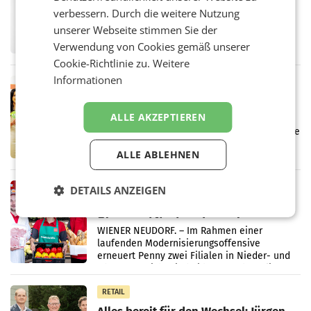
überraschend viel Gewinn
verbessern. Durch die weitere Nutzung
UNTERFÖHRING/MAILAND/AMSTERDAM. Der
unserer Webseite stimmen Sie der
Fernsehkonzern ProSiebenSat.1 hat im
Verwendung von Cookies gemäß unserer
Frühjahr dank Kostensenkungen operativ
wieder Gewinn gemacht und die
Cookie-Richtlinie zu.
Weitere
Markterwartung deutlich übertroffen.
Informationen
RETAIL
Eine Bühne für Zirkularität: ARA und
Müller informieren am POS über
ALLE AKZEPTIEREN
Kreislauffähigkeit
Über den gesamten August hinweg rücken die
Altstoff Recycling Austria AG (ARA) und der
ALLE ABLEHNEN
Handelskonzern Müller die Initiative
„Kreislauf-Helden“ in allen österreichischen
Müller-Filialen
RETAIL
DETAILS ANZEIGEN
Penny modernisiert zwei Filialen in
Ober- und Niederösterreich
WIENER NEUDORF. – Im Rahmen einer
laufenden Modernisierungsoffensive
erneuert Penny zwei Filialen in Nieder- und
Oberösterreich. Die beiden Standorte liegen
in Haag sowie im rund
RETAIL