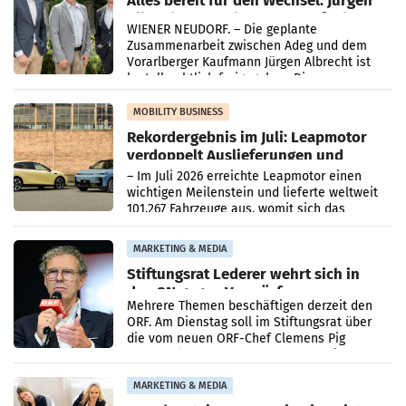
Alles bereit für den Wechsel: Jürgen
Albrecht setzt ab 1.1.2027 auf Adeg
WIENER NEUDORF. – Die geplante
Zusammenarbeit zwischen Adeg und dem
Vorarlberger Kaufmann Jürgen Albrecht ist
kartellrechtlich freigegeben: Die
Bundeswettbewerbsbehörde und der
Bundeskartellanwalt
MOBILITY BUSINESS
Rekordergebnis im Juli: Leapmotor
verdoppelt Auslieferungen und
überschreitet die 100.000er-Marke
– Im Juli 2026 erreichte Leapmotor einen
wichtigen Meilenstein und lieferte weltweit
101.267 Fahrzeuge aus, womit sich das
Ergebnis gegenüber Juli 2025 mehr als
verdoppelte (+102
MARKETING & MEDIA
Stiftungsrat Lederer wehrt sich in
den SN gegen Vorwürfe
Mehrere Themen beschäftigen derzeit den
ORF. Am Dienstag soll im Stiftungsrat über
die vom neuen ORF-Chef Clemens Pig
vorgeschlagenen Besetzungen für die
Direktionen abgestimmt werden.
MARKETING & MEDIA