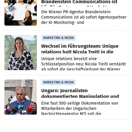
Brandenstein Communications ist
künftig Partner von OtterlyAI
Die Wiener PR-Agentur Brandenstein
Communications ist ab sofort Agenturpartner
der KI-Monitoring- und
Optimierungsplattform OtterlyAI. Damit baut
die Agentur ihr Leistungsportfolio
MARKETING & MEDIA
Wechsel im Führungsteam: Unique
relations holt Nicola Treitl in die
Geschäftsleitung
Unique relations besetzt eine
Schlüsselposition neu: Nicola Treitl verstärkt
ab sofort die Geschäftsleitung der Wiener
PR-Agentur an der Seite von Josef Kalina und
Anna Kalina-Mahr.
MARKETING & MEDIA
Ungarn: Journalisten
dokumentierten Manipulation und
Zensur
Eine fast 500-seitige Dokumentation von
Mitarbeitern der Ungarischen
Nachrichtenagentur MTI soll die
systematische Nachrichten-Manipulation und
Zensur bei der Agentur während der Zeit