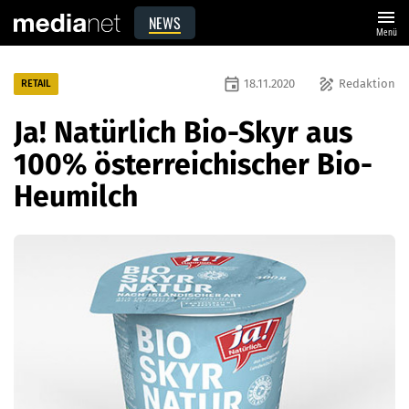
menu
NEWS
Menü
event
draw
18.11.2020
Redaktion
RETAIL
Ja! Natürlich Bio-Skyr aus
100% österreichischer Bio-
Heumilch