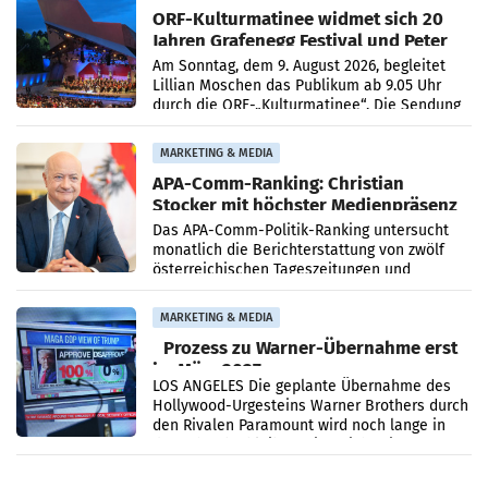
ORF-Kulturmatinee widmet sich 20
Jahren Grafenegg Festival und Peter
Simonischek
Am Sonntag, dem 9. August 2026, begleitet
Lillian Moschen das Publikum ab 9.05 Uhr
durch die ORF-„Kulturmatinee“. Die Sendung
startet mit der Dokumentation „20 Jahre
Grafenegg
MARKETING & MEDIA
APA-Comm-Ranking: Christian
Stocker mit höchster Medienpräsenz
im Juli
Das APA-Comm-Politik-Ranking untersucht
monatlich die Berichterstattung von zwölf
österreichischen Tageszeitungen und
analysiert, welche Politikerinnen und
Politiker Österreichs die
MARKETING & MEDIA
Prozess zu Warner-Übernahme erst
im März 2027
LOS ANGELES Die geplante Übernahme des
Hollywood-Urgesteins Warner Brothers durch
den Rivalen Paramount wird noch lange in
der Schwebe bleiben. Eine Richterin setzte
den Prozess zu