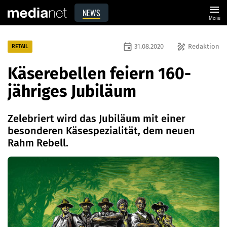
menu
NEWS
Menü
event
draw
31.08.2020
Redaktion
RETAIL
Käserebellen feiern 160-
jähriges Jubiläum
Zelebriert wird das Jubiläum mit einer
besonderen Käsespezialität, dem neuen
Rahm Rebell.