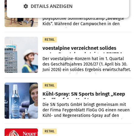
Bipa unterstützt Bewegte Kids
DETAILS ANZEIGEN
Sommercamps im Osten Österreichs
Bereits zum zweiten Mal begleitet Bipa das
polysportive Sommersportcamp „Bewegte
Kids“. Während der Campwochen in den
Monaten Juli und August versorgt das
Unternehmen Kinder sowie
RETAIL
voestalpine verzeichnet solides
erstes Quartal und steigert EBITDA
Der voestalpine-Konzern hat im 1. Quartal
des Geschäftsjahres 2026/27 (1. April bis 30.
Juni 2026) ein solides Ergebnis erwirtschaftet.
Der Umsatz stieg im Vergleich zur
Vorjahresperiode
RETAIL
Kühl-Spray: SN Sports bringt „Keep
Cool“ auf den Markt
Die SN Sports GmbH bringt gemeinsam mit
der Firma Feygenblatt FloGu OG einen neuen
Kühl- und Regenerations-Spray auf den
Markt. Das Produkt namens „Keep Cool“ ist zu
100 Prozent
RETAIL