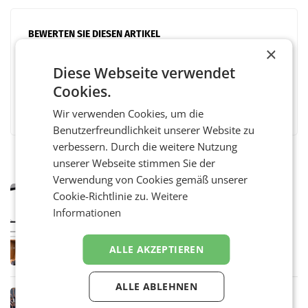
BEWERTEN SIE DIESEN ARTIKEL
×
Diese Webseite verwendet
Cookies.
Facebook
Twitter
Messenger
WhatsApp
LinkedIn
XING
Teilen
Wir verwenden Cookies, um die
Benutzerfreundlichkeit unserer Website zu
verbessern. Durch die weitere Nutzung
unserer Webseite stimmen Sie der
Verwendung von Cookies gemäß unserer
MARKETING & MEDIA
Cookie-Richtlinie zu.
Weitere
Pilnacek-U-Ausschuss - Presserat
Informationen
fordert sensible Berichterstattung
WIEN Der Presserat fordert Medienvertreter
dazu auf, im U-Ausschuss zu den
ALLE AKZEPTIEREN
Ermittlungen rund um das Ableben des Ex-
Sektionschefs im Justizministerium, Christian
Pilnacek, auf sensible
ALLE ABLEHNEN
RETAIL