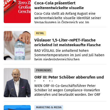
Coca-Cola präsentiert
weiterentwickelte visuelle
Markenidentität
Coca-Cola stellt ab Anfang August eine
weiterentwickelte visuelle Identität seiner
Verpackungen in Österreich vor. Im
Mittelpunkt des Redesigns stehen zentrale
Gestaltungselemente
RETAIL
Vöslauer 1,5-Liter-rePET-Flasche
prickelnd ist meistgekaufte Flasche
Österreichs
BAD VÖSLAU. Die anhaltend hohen
Sommertemperaturen im Juni und Juli haben
beim niederösterreichischen
Getränkehersteller Vöslauer zu deutlichen
Absatzzuwächsen geführt. Während
PRIMENEWS
ORF III: Peter Schöber abberufen und
beurlaubt
WIEN ORF-III-Co-Geschäftsführer Peter
Schöber ist wegen Compliance-Vorwürfen
abberufen und beurlaubt worden. Der ORF
bestätigte gegenüber der APA entsprechende
Medienberichte.
MARKETING & MEDIA