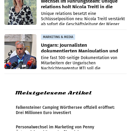
Wechsel im Führungsteam: Unique
relations holt Nicola Treitl in die
Geschäftsleitung
Unique relations besetzt eine
Schlüsselposition neu: Nicola Treitl verstärkt
ab sofort die Geschäftsleitung der Wiener
PR-Agentur an der Seite von Josef Kalina und
Anna Kalina-Mahr.
MARKETING & MEDIA
Ungarn: Journalisten
dokumentierten Manipulation und
Zensur
Eine fast 500-seitige Dokumentation von
Mitarbeitern der Ungarischen
Nachrichtenagentur MTI soll die
systematische Nachrichten-Manipulation und
Zensur bei der Agentur während der Zeit
Meistgelesene Artikel
Falkensteiner Camping Wörthersee offiziell eröffnet:
Drei Millionen Euro investiert
Personalwechsel im Marketing von Penny