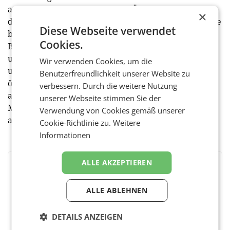
auf die Kapitalstruktur und die Überlebensfähigkeit
×
der Firmen aus. Der massive Insolvenz-Anstieg gerade
Diese Webseite verwendet
bei kleinen Unternehmen sollte bei der
Cookies.
Bundesregierung alle Alarmglocken schrillen lassen
und zu Taten verleiten. Eine umfassende Abgaben-
Wir verwenden Cookies, um die
und Gebührenreform zur Entlastung der
Benutzerfreundlichkeit unserer Website zu
österreichischen Unternehmen ist überfällig. Relikte
verbessern. Durch die weitere Nutzung
aus den Zeiten Maria Theresias wie die
unserer Webseite stimmen Sie der
Mietvertragsgebühr sind nicht mehr zeitgemäß",
Verwendung von Cookies gemäß unserer
appelliert Will an die Bundesregierung. (red)
Cookie-Richtlinie zu.
Weitere
Informationen
ALLE AKZEPTIEREN
BEWERTEN SIE DIESEN ARTIKEL
ALLE ABLEHNEN
DETAILS ANZEIGEN
Facebook
Twitter
Messenger
WhatsApp
LinkedIn
XING
Teilen