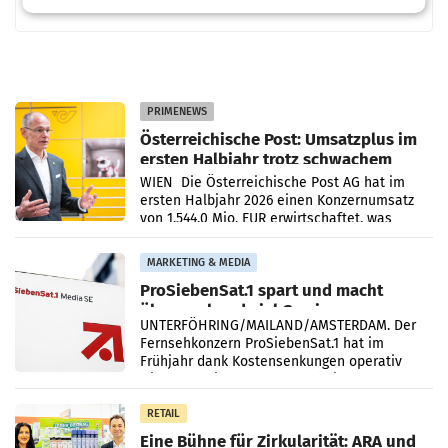
PRIMENEWS
Österreichische Post: Umsatzplus im
ersten Halbjahr trotz schwachem
Briefgeschäft
WIEN Die Österreichische Post AG hat im
ersten Halbjahr 2026 einen Konzernumsatz
von 1.544,0 Mio. EUR erwirtschaftet, was
einem Plus von 3,8 Prozent gegenüber dem
Vergleichszeitraum
MARKETING & MEDIA
ProSiebenSat.1 spart und macht
überraschend viel Gewinn
UNTERFÖHRING/MAILAND/AMSTERDAM. Der
Fernsehkonzern ProSiebenSat.1 hat im
Frühjahr dank Kostensenkungen operativ
wieder Gewinn gemacht und die
Markterwartung deutlich übertroffen.
RETAIL
Eine Bühne für Zirkularität: ARA und