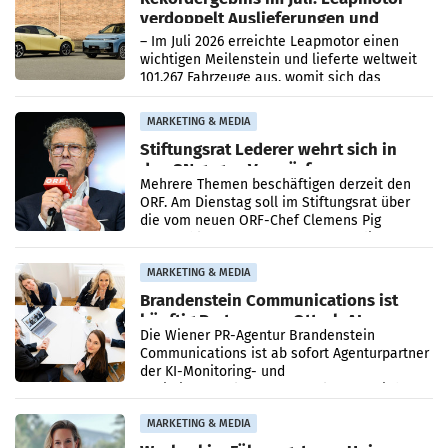
verdoppelt Auslieferungen und
überschreitet die 100.000er-Marke
– Im Juli 2026 erreichte Leapmotor einen
wichtigen Meilenstein und lieferte weltweit
101.267 Fahrzeuge aus, womit sich das
Ergebnis gegenüber Juli 2025 mehr als
verdoppelte (+102
MARKETING & MEDIA
Stiftungsrat Lederer wehrt sich in
den SN gegen Vorwürfe
Mehrere Themen beschäftigen derzeit den
ORF. Am Dienstag soll im Stiftungsrat über
die vom neuen ORF-Chef Clemens Pig
vorgeschlagenen Besetzungen für die
Direktionen abgestimmt werden.
MARKETING & MEDIA
Brandenstein Communications ist
künftig Partner von OtterlyAI
Die Wiener PR-Agentur Brandenstein
Communications ist ab sofort Agenturpartner
der KI-Monitoring- und
Optimierungsplattform OtterlyAI. Damit baut
die Agentur ihr Leistungsportfolio
MARKETING & MEDIA