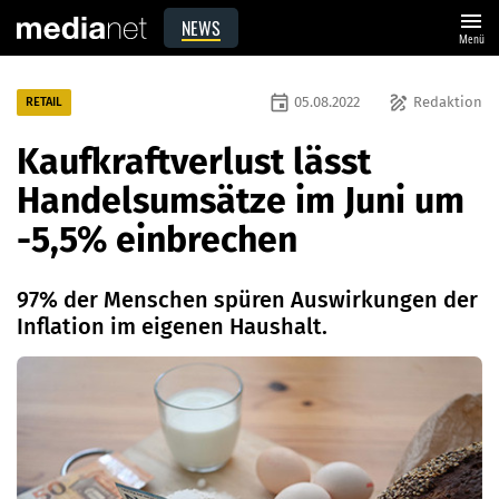
menu
NEWS
Menü
event
draw
05.08.2022
Redaktion
RETAIL
Kaufkraftverlust lässt
Handelsumsätze im Juni um
-5,5% einbrechen
97% der Menschen spüren Auswirkungen der
Inflation im eigenen Haushalt.