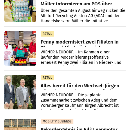
Müller informieren am POS über
Kreislauffähigkeit
Über den gesamten August hinweg rücken die
Altstoff Recycling Austria AG (ARA) und der
Handelskonzern Müller die Initiative
„Kreislauf-Helden“ in allen österreichischen
Müller-Filialen
RETAIL
Penny modernisiert zwei Filialen in
Ober- und Niederösterreich
WIENER NEUDORF. – Im Rahmen einer
laufenden Modernisierungsoffensive
erneuert Penny zwei Filialen in Nieder- und
Oberösterreich. Die beiden Standorte liegen
in Haag sowie im rund
RETAIL
Alles bereit für den Wechsel: Jürgen
Albrecht setzt ab 1.1.2027 auf Adeg
WIENER NEUDORF. – Die geplante
Zusammenarbeit zwischen Adeg und dem
Vorarlberger Kaufmann Jürgen Albrecht ist
kartellrechtlich freigegeben: Die
Bundeswettbewerbsbehörde und der
Bundeskartellanwalt
MOBILITY BUSINESS
Rekordergebnis im Juli: Leapmotor