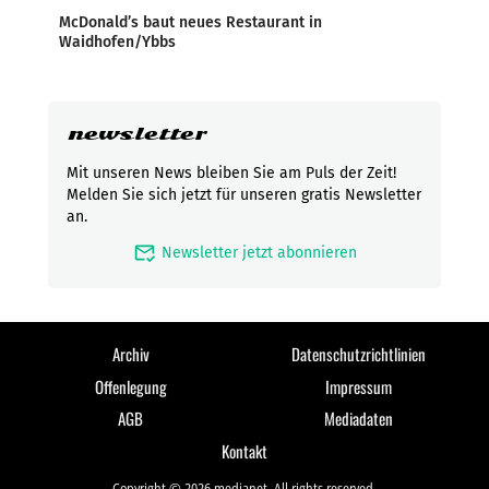
McDonald’s baut neues Restaurant in
Waidhofen/Ybbs
newsletter
Mit unseren News bleiben Sie am Puls der Zeit!
Melden Sie sich jetzt für unseren gratis Newsletter
an.
mark_email_read
Newsletter jetzt abonnieren
Archiv
Datenschutzrichtlinien
Offenlegung
Impressum
AGB
Mediadaten
Kontakt
Copyright © 2026 medianet. All rights reserved.