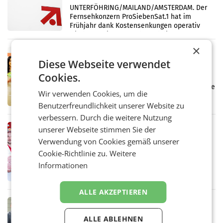
überraschend viel Gewinn
UNTERFÖHRING/MAILAND/AMSTERDAM. Der
Fernsehkonzern ProSiebenSat.1 hat im
Frühjahr dank Kostensenkungen operativ
wieder Gewinn gemacht und die
Markterwartung deutlich übertroffen.
×
RETAIL
Diese Webseite verwendet
Eine Bühne für Zirkularität: ARA und
Müller informieren am POS über
Cookies.
Kreislauffähigkeit
Über den gesamten August hinweg rücken die
Wir verwenden Cookies, um die
Altstoff Recycling Austria AG (ARA) und der
Benutzerfreundlichkeit unserer Website zu
Handelskonzern Müller die Initiative
„Kreislauf-Helden“ in allen österreichischen
verbessern. Durch die weitere Nutzung
Müller-Filialen
RETAIL
unserer Webseite stimmen Sie der
Penny modernisiert zwei Filialen in
Verwendung von Cookies gemäß unserer
Ober- und Niederösterreich
Cookie-Richtlinie zu.
Weitere
WIENER NEUDORF. – Im Rahmen einer
Informationen
laufenden Modernisierungsoffensive
erneuert Penny zwei Filialen in Nieder- und
Oberösterreich. Die beiden Standorte liegen
ALLE AKZEPTIEREN
in Haag sowie im rund
RETAIL
Alles bereit für den Wechsel: Jürgen
ALLE ABLEHNEN