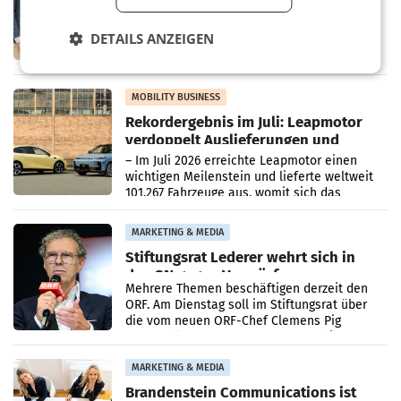
Albrecht setzt ab 1.1.2027 auf Adeg
WIENER NEUDORF. – Die geplante
Zusammenarbeit zwischen Adeg und dem
DETAILS ANZEIGEN
Vorarlberger Kaufmann Jürgen Albrecht ist
kartellrechtlich freigegeben: Die
Bundeswettbewerbsbehörde und der
Bundeskartellanwalt
MOBILITY BUSINESS
Rekordergebnis im Juli: Leapmotor
verdoppelt Auslieferungen und
überschreitet die 100.000er-Marke
– Im Juli 2026 erreichte Leapmotor einen
wichtigen Meilenstein und lieferte weltweit
101.267 Fahrzeuge aus, womit sich das
Ergebnis gegenüber Juli 2025 mehr als
verdoppelte (+102
MARKETING & MEDIA
Stiftungsrat Lederer wehrt sich in
den SN gegen Vorwürfe
Mehrere Themen beschäftigen derzeit den
ORF. Am Dienstag soll im Stiftungsrat über
die vom neuen ORF-Chef Clemens Pig
vorgeschlagenen Besetzungen für die
Direktionen abgestimmt werden.
MARKETING & MEDIA
Brandenstein Communications ist