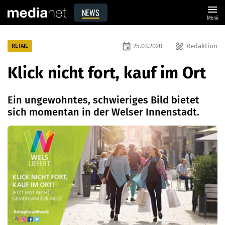
menu
NEWS
Menü
event
draw
25.03.2020
Redaktion
RETAIL
Klick nicht fort, kauf im Ort
Ein ungewohntes, schwieriges Bild bietet
sich momentan in der Welser Innenstadt.