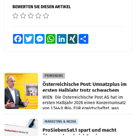
BEWERTEN SIE DIESEN ARTIKEL
Facebook
Twitter
Messenger
WhatsApp
LinkedIn
XING
Teilen
PRIMENEWS
Österreichische Post: Umsatzplus im
ersten Halbjahr trotz schwachem
Briefgeschäft
WIEN Die Österreichische Post AG hat im
ersten Halbjahr 2026 einen Konzernumsatz
von 1.544,0 Mio. EUR erwirtschaftet, was
einem Plus von 3,8 Prozent gegenüber dem
Vergleichszeitraum
MARKETING & MEDIA
ProSiebenSat.1 spart und macht