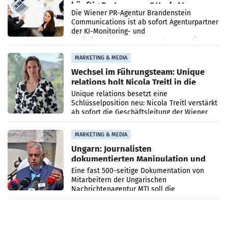
künftig Partner von OtterlyAI
Die Wiener PR-Agentur Brandenstein
Communications ist ab sofort Agenturpartner
der KI-Monitoring- und
Optimierungsplattform OtterlyAI. Damit baut
die Agentur ihr Leistungsportfolio
MARKETING & MEDIA
Wechsel im Führungsteam: Unique
relations holt Nicola Treitl in die
Geschäftsleitung
Unique relations besetzt eine
Schlüsselposition neu: Nicola Treitl verstärkt
ab sofort die Geschäftsleitung der Wiener
PR-Agentur an der Seite von Josef Kalina und
Anna Kalina-Mahr.
MARKETING & MEDIA
Ungarn: Journalisten
dokumentierten Manipulation und
Zensur
Eine fast 500-seitige Dokumentation von
Mitarbeitern der Ungarischen
Nachrichtenagentur MTI soll die
systematische Nachrichten-Manipulation und
Zensur bei der Agentur während der Zeit