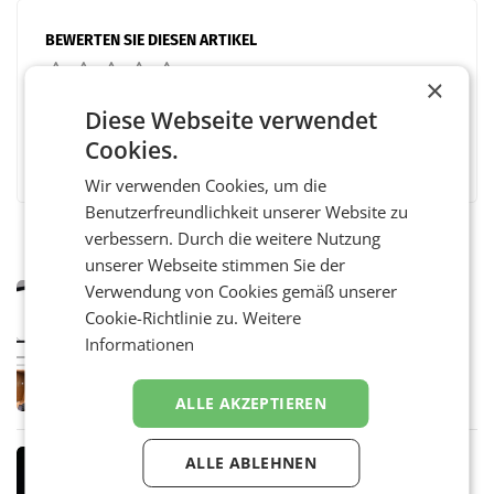
BEWERTEN SIE DIESEN ARTIKEL
×
Diese Webseite verwendet
Cookies.
Facebook
Twitter
Messenger
WhatsApp
LinkedIn
XING
Teilen
Wir verwenden Cookies, um die
Benutzerfreundlichkeit unserer Website zu
verbessern. Durch die weitere Nutzung
unserer Webseite stimmen Sie der
Verwendung von Cookies gemäß unserer
MARKETING & MEDIA
Cookie-Richtlinie zu.
Weitere
Pilnacek-U-Ausschuss - Presserat
fordert sensible Berichterstattung
Informationen
WIEN Der Presserat fordert Medienvertreter
dazu auf, im U-Ausschuss zu den
Ermittlungen rund um das Ableben des Ex-
ALLE AKZEPTIEREN
Sektionschefs im Justizministerium, Christian
Pilnacek, auf sensible
MARKETING & MEDIA
ALLE ABLEHNEN
Stiftungsrat Lederer wehrt sich in