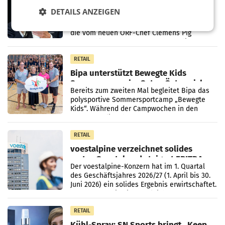
den SN gegen Vorwürfe
DETAILS ANZEIGEN
Mehrere Themen beschäftigen derzeit den
ORF. Am Dienstag soll im Stiftungsrat über
die vom neuen ORF-Chef Clemens Pig
vorgeschlagenen Besetzungen für die
Direktionen abgestimmt werden.
RETAIL
Bipa unterstützt Bewegte Kids
Sommercamps im Osten Österreichs
Bereits zum zweiten Mal begleitet Bipa das
polysportive Sommersportcamp „Bewegte
Kids“. Während der Campwochen in den
Monaten Juli und August versorgt das
Unternehmen Kinder sowie
RETAIL
voestalpine verzeichnet solides
erstes Quartal und steigert EBITDA
Der voestalpine-Konzern hat im 1. Quartal
des Geschäftsjahres 2026/27 (1. April bis 30.
Juni 2026) ein solides Ergebnis erwirtschaftet.
Der Umsatz stieg im Vergleich zur
Vorjahresperiode
RETAIL
Kühl-Spray: SN Sports bringt „Keep