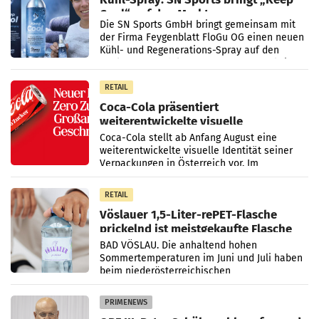
Cool“ auf den Markt
Die SN Sports GmbH bringt gemeinsam mit
der Firma Feygenblatt FloGu OG einen neuen
Kühl- und Regenerations-Spray auf den
Markt. Das Produkt namens „Keep Cool“ ist zu
100 Prozent
RETAIL
Coca-Cola präsentiert
weiterentwickelte visuelle
Markenidentität
Coca-Cola stellt ab Anfang August eine
weiterentwickelte visuelle Identität seiner
Verpackungen in Österreich vor. Im
Mittelpunkt des Redesigns stehen zentrale
Gestaltungselemente
RETAIL
Vöslauer 1,5-Liter-rePET-Flasche
prickelnd ist meistgekaufte Flasche
Österreichs
BAD VÖSLAU. Die anhaltend hohen
Sommertemperaturen im Juni und Juli haben
beim niederösterreichischen
Getränkehersteller Vöslauer zu deutlichen
Absatzzuwächsen geführt. Während
PRIMENEWS