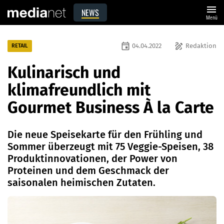
menu
NEWS
Menü
event
draw
04.04.2022
Redaktion
RETAIL
Kulinarisch und
klimafreundlich mit
Gourmet Business À la Carte
Die neue Speisekarte für den Frühling und
Sommer überzeugt mit 75 Veggie-Speisen, 38
Produktinnovationen, der Power von
Proteinen und dem Geschmack der
saisonalen heimischen Zutaten.