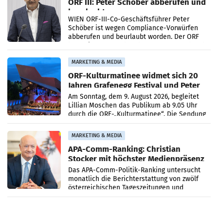
ORF III: Peter Schöber abberufen und
beurlaubt
WIEN ORF-III-Co-Geschäftsführer Peter
Schöber ist wegen Compliance-Vorwürfen
abberufen und beurlaubt worden. Der ORF
bestätigte gegenüber der APA entsprechende
Medienberichte.
MARKETING & MEDIA
ORF-Kulturmatinee widmet sich 20
Jahren Grafenegg Festival und Peter
Simonischek
Am Sonntag, dem 9. August 2026, begleitet
Lillian Moschen das Publikum ab 9.05 Uhr
durch die ORF-„Kulturmatinee“. Die Sendung
startet mit der Dokumentation „20 Jahre
Grafenegg
MARKETING & MEDIA
APA-Comm-Ranking: Christian
Stocker mit höchster Medienpräsenz
im Juli
Das APA-Comm-Politik-Ranking untersucht
monatlich die Berichterstattung von zwölf
österreichischen Tageszeitungen und
analysiert, welche Politikerinnen und
Politiker Österreichs die