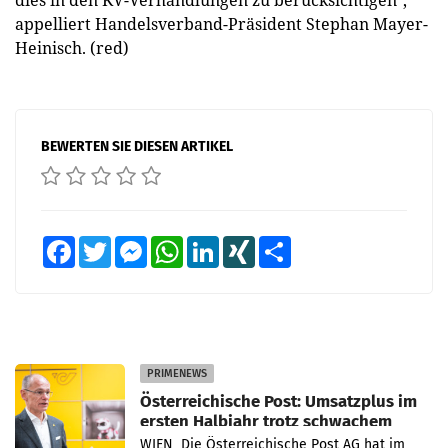
dies in den KV-Verhandlungen zu berücksichtigen",
appelliert Handelsverband-Präsident Stephan Mayer-
Heinisch. (red)
BEWERTEN SIE DIESEN ARTIKEL
Facebook
Twitter
Messenger
WhatsApp
LinkedIn
XING
Teilen
PRIMENEWS
Österreichische Post: Umsatzplus im
ersten Halbjahr trotz schwachem
Briefgeschäft
WIEN Die Österreichische Post AG hat im