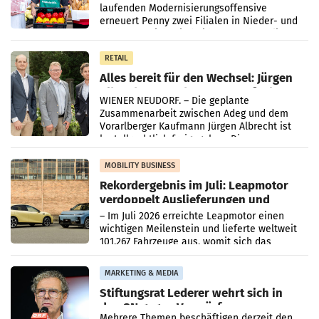
laufenden Modernisierungsoffensive
erneuert Penny zwei Filialen in Nieder- und
Oberösterreich. Die beiden Standorte liegen
in Haag sowie im rund
RETAIL
Alles bereit für den Wechsel: Jürgen
Albrecht setzt ab 1.1.2027 auf Adeg
WIENER NEUDORF. – Die geplante
Zusammenarbeit zwischen Adeg und dem
Vorarlberger Kaufmann Jürgen Albrecht ist
kartellrechtlich freigegeben: Die
Bundeswettbewerbsbehörde und der
Bundeskartellanwalt
MOBILITY BUSINESS
Rekordergebnis im Juli: Leapmotor
verdoppelt Auslieferungen und
überschreitet die 100.000er-Marke
– Im Juli 2026 erreichte Leapmotor einen
wichtigen Meilenstein und lieferte weltweit
101.267 Fahrzeuge aus, womit sich das
Ergebnis gegenüber Juli 2025 mehr als
verdoppelte (+102
MARKETING & MEDIA
Stiftungsrat Lederer wehrt sich in
den SN gegen Vorwürfe
Mehrere Themen beschäftigen derzeit den