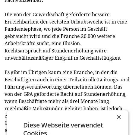
nachvollziehbar.
Die von der Gewerkschaft geforderte bessere
Erreichbarkeit der sechsten Urlaubswoche ist in eine
Pandemiephase, wo jede Person im Geschäft
gebraucht wird und die Branche 20.000 weitere
Arbeitskräfte sucht, eine Illusion.
Rechtsanspruch auf Stundenerhöhung wäre
unverhältnismäßiger Eingriff in Geschäftstätigkeit
Es gibt im Übrigen kaum eine Branche, in der die
Beschäftigten auch in einer Teilzeitrolle Leitungs- und
Führungsverantwortung übernehmen können. Das
von der GPA geforderte Recht auf Stundenerhöhung,
wenn Beschäftigte mehr als drei Monate lang
regelmäßig Mehrstunden geleitet haben, ist jedoch
×
ein unverhältnismäßiger Eingriff in die
Geschäftstätigkeit. Das Ausmaß der Arbeitszeit muss
Diese Webseite verwendet
einvernehmlich festgelegt werden.
Cookies.