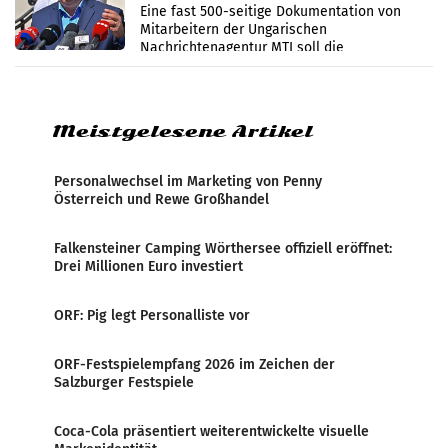
Zensur
Eine fast 500-seitige Dokumentation von
Mitarbeitern der Ungarischen
Nachrichtenagentur MTI soll die
systematische Nachrichten-Manipulation und
Zensur bei der Agentur während der Zeit
Meistgelesene Artikel
Personalwechsel im Marketing von Penny
Österreich und Rewe Großhandel
Falkensteiner Camping Wörthersee offiziell eröffnet:
Drei Millionen Euro investiert
ORF: Pig legt Personalliste vor
ORF-Festspielempfang 2026 im Zeichen der
Salzburger Festspiele
Coca-Cola präsentiert weiterentwickelte visuelle