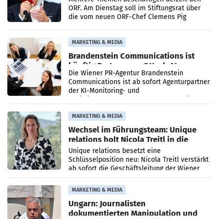
ORF. Am Dienstag soll im Stiftungsrat über
die vom neuen ORF-Chef Clemens Pig
vorgeschlagenen Besetzungen für die
Direktionen abgestimmt werden.
MARKETING & MEDIA
Brandenstein Communications ist
künftig Partner von OtterlyAI
Die Wiener PR-Agentur Brandenstein
Communications ist ab sofort Agenturpartner
der KI-Monitoring- und
Optimierungsplattform OtterlyAI. Damit baut
die Agentur ihr Leistungsportfolio
MARKETING & MEDIA
Wechsel im Führungsteam: Unique
relations holt Nicola Treitl in die
Geschäftsleitung
Unique relations besetzt eine
Schlüsselposition neu: Nicola Treitl verstärkt
ab sofort die Geschäftsleitung der Wiener
PR-Agentur an der Seite von Josef Kalina und
Anna Kalina-Mahr.
MARKETING & MEDIA
Ungarn: Journalisten
dokumentierten Manipulation und