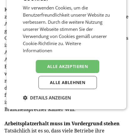
Wir verwenden Cookies, um die
Klar weist der Handelsverband die Behauptung
Benutzerfreundlichkeit unserer Website zu
zurück, dass eine hohe Arbeitsbelastung und schlechte
verbessern. Durch die weitere Nutzung
Arbeitsbedingungen für viele der neue Alltag
unserer Webseite stimmen Sie der
geworden sind. "Die Gewerkschaft hat stets die
Verwendung von Cookies gemäß unserer
Gehaltsrunden und das Rahmenrecht mitgestaltet, das
Cookie-Richtlinie zu.
Weitere
in Österreich europaweit einzigartige
Informationen
Ausnahmeregeln abbildet. Jedoch können die
Arbeitgeber nichts für pandemiebedingte
Erschwernisse, etwa die Maskenpflicht. Hier setzen
ALLE AKZEPTIEREN
wir darauf, dass sich die GPA weiterhin gemeinsam
mit uns beim Gesundheitsminister für einen Entfall
ALLE ABLEHNEN
der Maskenpflicht bei Vorlage eines 3-G-Nachweises
für Handelsangestellte einsetzt, um Erleichterungen
DETAILS ANZEIGEN
im beruflichen Alltag zu erwirken", so
Branchensprecher Rainer Will.
Arbeitsplatzerhalt muss im Vordergrund stehen
Tatsächlich ist es so, dass viele Betriebe ihre