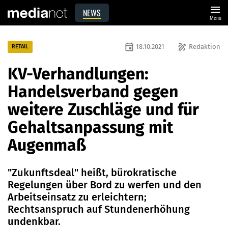
menu
NEWS
Menü
event
draw
18.10.2021
Redaktion
RETAIL
KV-Verhandlungen:
Handelsverband gegen
weitere Zuschläge und für
Gehaltsanpassung mit
Augenmaß
"Zukunftsdeal" heißt, bürokratische
Regelungen über Bord zu werfen und den
Arbeitseinsatz zu erleichtern;
Rechtsanspruch auf Stundenerhöhung
undenkbar.