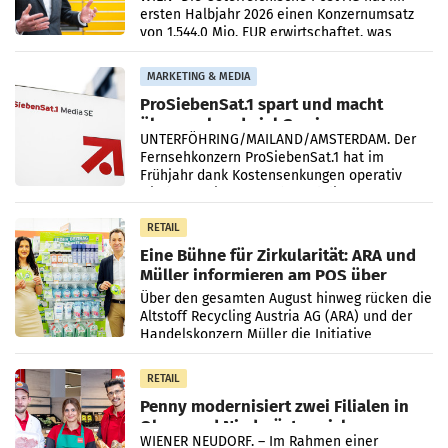
ersten Halbjahr 2026 einen Konzernumsatz
von 1.544,0 Mio. EUR erwirtschaftet, was
einem Plus von 3,8 Prozent gegenüber dem
Vergleichszeitraum
MARKETING & MEDIA
ProSiebenSat.1 spart und macht
überraschend viel Gewinn
UNTERFÖHRING/MAILAND/AMSTERDAM. Der
Fernsehkonzern ProSiebenSat.1 hat im
Frühjahr dank Kostensenkungen operativ
wieder Gewinn gemacht und die
Markterwartung deutlich übertroffen.
RETAIL
Eine Bühne für Zirkularität: ARA und
Müller informieren am POS über
Kreislauffähigkeit
Über den gesamten August hinweg rücken die
Altstoff Recycling Austria AG (ARA) und der
Handelskonzern Müller die Initiative
„Kreislauf-Helden“ in allen österreichischen
Müller-Filialen
RETAIL
Penny modernisiert zwei Filialen in
Ober- und Niederösterreich
WIENER NEUDORF. – Im Rahmen einer