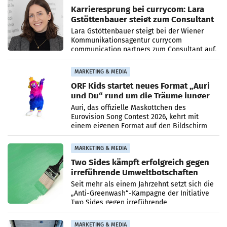
Karrieresprung bei currycom: Lara
Gstöttenbauer steigt zum Consultant
auf
Lara Gstöttenbauer steigt bei der Wiener
Kommunikationsagentur currycom
communication partners zum Consultant auf.
Die 27-jährige Beraterin betreut Kundinnen
und Kunden in den Bereichen
MARKETING & MEDIA
ORF Kids startet neues Format „Auri
und Du“ rund um die Träume junger
Menschen
Auri, das offizielle Maskottchen des
Eurovision Song Contest 2026, kehrt mit
einem eigenen Format auf den Bildschirm
zurück. In der neuen Sendung „Auri und Du“
bei ORF Kids steht
MARKETING & MEDIA
Two Sides kämpft erfolgreich gegen
irreführende Umweltbotschaften
beim Papiereinsatz
Seit mehr als einem Jahrzehnt setzt sich die
„Anti-Greenwash“-Kampagne der Initiative
Two Sides gegen irreführende
Umweltaussagen bei Papierkommunikation
und papierbasierten Verpackungen
MARKETING & MEDIA