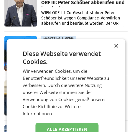
ORF III: Peter Schöber abberufen und
beurlaubt
WIEN ORF-III-Co-Geschäftsführer Peter
Schöber ist wegen Compliance-Vorwürfen
abberufen und beurlaubt worden. Der ORF
bestätigte gegenüber der APA entsprechende
Medienberichte.
MARKETING & MEDIA
×
ORF-Kulturmatinee widmet sich 20
Diese Webseite verwendet
Jahren Grafenegg Festival und Peter
Simonischek
Am Sonntag, dem 9. August 2026, begleitet
Cookies.
Lillian Moschen das Publikum ab 9.05 Uhr
durch die ORF-„Kulturmatinee“. Die Sendung
Wir verwenden Cookies, um die
startet mit der Dokumentation „20 Jahre
Benutzerfreundlichkeit unserer Website zu
Grafenegg
MARKETING & MEDIA
verbessern. Durch die weitere Nutzung
APA-Comm-Ranking: Christian
unserer Webseite stimmen Sie der
Stocker mit höchster Medienpräsenz
Verwendung von Cookies gemäß unserer
im Juli
Das APA-Comm-Politik-Ranking untersucht
Cookie-Richtlinie zu.
Weitere
monatlich die Berichterstattung von zwölf
Informationen
österreichischen Tageszeitungen und
analysiert, welche Politikerinnen und
Politiker Österreichs die
MARKETING & MEDIA
ALLE AKZEPTIEREN