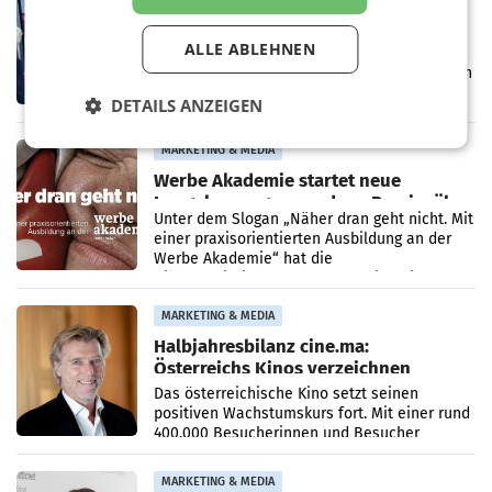
Prozess zu Warner-Übernahme erst
im März 2027
ALLE ABLEHNEN
LOS ANGELES Die geplante Übernahme des
Hollywood-Urgesteins Warner Brothers durch
den Rivalen Paramount wird noch lange in
DETAILS ANZEIGEN
der Schwebe bleiben. Eine Richterin setzte
den Prozess zu
MARKETING & MEDIA
Werbe Akademie startet neue
Imagekampagne rund um Praxisnähe
Unter dem Slogan „Näher dran geht nicht. Mit
einer praxisorientierten Ausbildung an der
Werbe Akademie“ hat die
Bildungseinrichtung des WIFI Wien eine neue
Imagekampagne gestartet.
MARKETING & MEDIA
Halbjahresbilanz cine.ma:
Österreichs Kinos verzeichnen
400.000 Besucher mehr
Das österreichische Kino setzt seinen
positiven Wachstumskurs fort. Mit einer rund
400.000 Besucherinnen und Besucher
höheren Nettoreichweite im ersten Halbjahr
2026 gegenüber dem
MARKETING & MEDIA