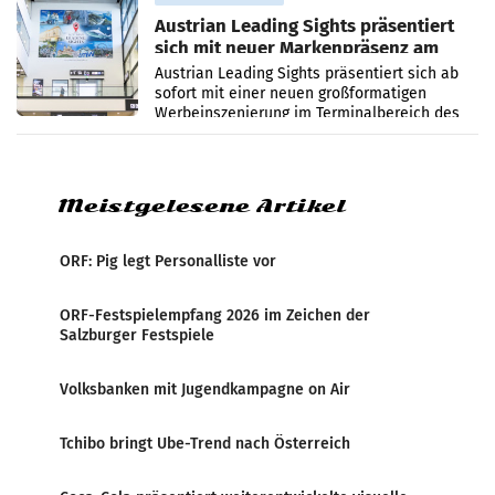
Austrian Leading Sights präsentiert
sich mit neuer Markenpräsenz am
Flughafen Wien
Austrian Leading Sights präsentiert sich ab
sofort mit einer neuen großformatigen
Werbeinszenierung im Terminalbereich des
Flughafen Wien. Die Präsenz befindet sich im
Verbindungsbereich
Meistgelesene Artikel
ORF: Pig legt Personalliste vor
ORF-Festspielempfang 2026 im Zeichen der
Salzburger Festspiele
Volksbanken mit Jugendkampagne on Air
Tchibo bringt Ube-Trend nach Österreich