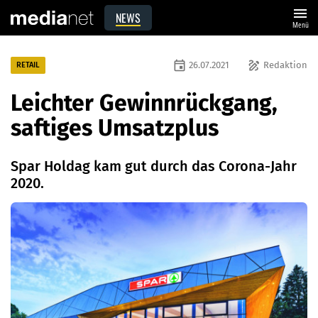
menu
NEWS
Menü
event
draw
26.07.2021
Redaktion
RETAIL
Leichter Gewinnrückgang,
saftiges Umsatzplus
Spar Holdag kam gut durch das Corona-Jahr
2020.