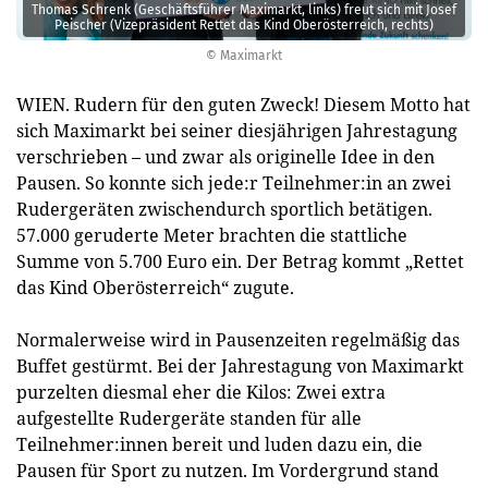
Thomas Schrenk (Geschäftsführer Maximarkt, links) freut sich mit Josef
Peischer (Vizepräsident Rettet das Kind Oberösterreich, rechts)
© Maximarkt
WIEN. Rudern für den guten Zweck! Diesem Motto hat
sich Maximarkt bei seiner diesjährigen Jahrestagung
verschrieben – und zwar als originelle Idee in den
Pausen. So konnte sich jede:r Teilnehmer:in an zwei
Rudergeräten zwischendurch sportlich betätigen.
57.000 geruderte Meter brachten die stattliche
Summe von 5.700 Euro ein. Der Betrag kommt „Rettet
das Kind Oberösterreich“ zugute.
Normalerweise wird in Pausenzeiten regelmäßig das
Buffet gestürmt. Bei der Jahrestagung von Maximarkt
purzelten diesmal eher die Kilos: Zwei extra
aufgestellte Rudergeräte standen für alle
Teilnehmer:innen bereit und luden dazu ein, die
Pausen für Sport zu nutzen. Im Vordergrund stand