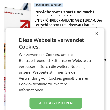
Vergleichszeitraum
MARKETING & MEDIA
ProSiebenSat.1 spart und macht
überraschend viel Gewinn
UNTERFÖHRING/MAILAND/AMSTERDAM. Der
Fernsehkonzern ProSiebenSat.1 hat im
Frühjahr dank Kostensenkungen operativ
×
wieder Gewinn gemacht und die
Markterwartung deutlich übertroffen.
Diese Webseite verwendet
RETAIL
Cookies.
Eine Bühne für Zirkularität: ARA und
Müller informieren am POS über
Wir verwenden Cookies, um die
Kreislauffähigkeit
Über den gesamten August hinweg rücken die
Benutzerfreundlichkeit unserer Website zu
Altstoff Recycling Austria AG (ARA) und der
verbessern. Durch die weitere Nutzung
Handelskonzern Müller die Initiative
unserer Webseite stimmen Sie der
„Kreislauf-Helden“ in allen österreichischen
Müller-Filialen
Verwendung von Cookies gemäß unserer
RETAIL
Cookie-Richtlinie zu.
Weitere
Penny modernisiert zwei Filialen in
Informationen
Ober- und Niederösterreich
WIENER NEUDORF. – Im Rahmen einer
laufenden Modernisierungsoffensive
ALLE AKZEPTIEREN
erneuert Penny zwei Filialen in Nieder- und
Oberösterreich. Die beiden Standorte liegen