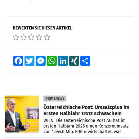
BEWERTEN SIE DIESEN ARTIKEL
Facebook
Twitter
Messenger
WhatsApp
LinkedIn
XING
Teilen
PRIMENEWS
Österreichische Post: Umsatzplus im
ersten Halbjahr trotz schwachem
Briefgeschäft
WIEN Die Österreichische Post AG hat im
ersten Halbjahr 2026 einen Konzernumsatz
von 1.544,0 Mio. EUR erwirtschaftet, was
einem Plus von 3,8 Prozent gegenüber dem