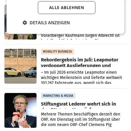
in Haag sowie im rund
ALLE ABLEHNEN
RETAIL
Alles bereit für den Wechsel: Jürgen
Albrecht setzt ab 1.1.2027 auf Adeg
DETAILS ANZEIGEN
WIENER NEUDORF. – Die geplante
Zusammenarbeit zwischen Adeg und dem
Vorarlberger Kaufmann Jürgen Albrecht ist
kartellrechtlich freigegeben: Die
Bundeswettbewerbsbehörde und der
Bundeskartellanwalt
MOBILITY BUSINESS
Rekordergebnis im Juli: Leapmotor
verdoppelt Auslieferungen und
überschreitet die 100.000er-Marke
– Im Juli 2026 erreichte Leapmotor einen
wichtigen Meilenstein und lieferte weltweit
101.267 Fahrzeuge aus, womit sich das
Ergebnis gegenüber Juli 2025 mehr als
verdoppelte (+102
MARKETING & MEDIA
Stiftungsrat Lederer wehrt sich in
den SN gegen Vorwürfe
Mehrere Themen beschäftigen derzeit den
ORF. Am Dienstag soll im Stiftungsrat über
die vom neuen ORF-Chef Clemens Pig
vorgeschlagenen Besetzungen für die