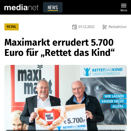
menu
NEWS
Menü
event
draw
01.12.2022
Redaktion
RETAIL
Maximarkt errudert 5.700
Euro für „Rettet das Kind“