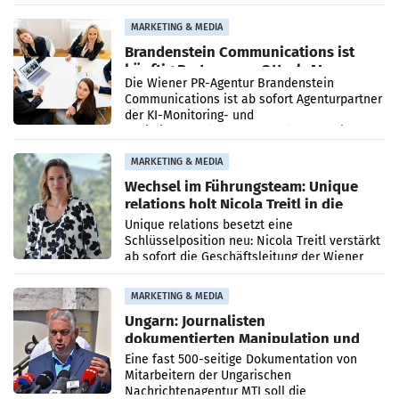
Direktionen abgestimmt werden.
MARKETING & MEDIA
Brandenstein Communications ist
künftig Partner von OtterlyAI
Die Wiener PR-Agentur Brandenstein
Communications ist ab sofort Agenturpartner
der KI-Monitoring- und
Optimierungsplattform OtterlyAI. Damit baut
die Agentur ihr Leistungsportfolio
MARKETING & MEDIA
Wechsel im Führungsteam: Unique
relations holt Nicola Treitl in die
Geschäftsleitung
Unique relations besetzt eine
Schlüsselposition neu: Nicola Treitl verstärkt
ab sofort die Geschäftsleitung der Wiener
PR-Agentur an der Seite von Josef Kalina und
Anna Kalina-Mahr.
MARKETING & MEDIA
Ungarn: Journalisten
dokumentierten Manipulation und
Zensur
Eine fast 500-seitige Dokumentation von
Mitarbeitern der Ungarischen
Nachrichtenagentur MTI soll die