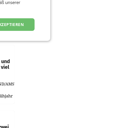
äß unserer
KZEPTIEREN
t und
viel
ND/AMSTERDAM.
rühjahr
h
zwei