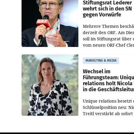
und der Bundeskartellan
Stiftungsrat Lederer
wehrt sich in den SN
gegen Vorwürfe
Mehrere Themen beschä
derzeit den ORF. Am Die
soll im Stiftungsrat über 
vom neuen ORF-Chef Cl
Pig vorgeschlagenen
Besetzungen für die
MARKETING & MEDIA
Direktionen abgestimmt
werden.
Wechsel im
Führungsteam: Uniq
relations holt Nicola 
in die Geschäftsleit
Unique relations besetzt 
Schlüsselposition neu: Ni
Treitl verstärkt ab sofort
Geschäftsleitung der Wi
PR-Agentur an der Seite 
Josef Kalina und Anna Ka