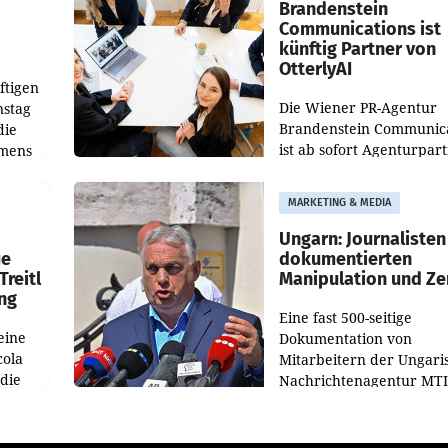
verdoppelte (+102
walt
Brandenstein
Communications ist
künftig Partner von
OtterlyAI
ftigen
Die Wiener PR-Agentur
nstag
Brandenstein Communica
die
ist ab sofort Agenturpar
emens
der KI-Monitoring- und
Optimierungsplattform
MARKETING & MEDIA
OtterlyAI. Damit baut di
Agentur ihr Leistungspor
Ungarn: Journalisten
ue
dokumentierten
Treitl
Manipulation und Ze
ung
Eine fast 500-seitige
eine
Dokumentation von
cola
Mitarbeitern der Ungari
 die
Nachrichtenagentur MTI 
ener
die systematische Nachri
von
Manipulation und Zensur
lina-
der Agentur während de