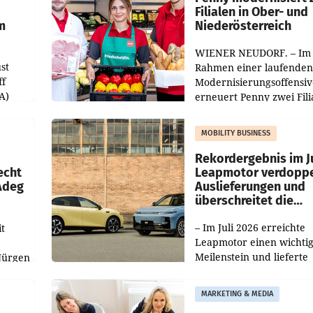
Filialen in Ober- und
m
Niederösterreich
WIENER NEUDORF. – Im
st
Rahmen einer laufenden
ff
Modernisierungsoffensiv
A)
erneuert Penny zwei Fili
Nieder- und Oberösterre
slauf-
Die beiden Standorte lie
MOBILITY BUSINESS
Haag sowie im rund
ilialen
Rekordergebnis im Ju
echt
Leapmotor verdoppe
 Adeg
Auslieferungen und
überschreitet die
100.000er-Marke
– Im Juli 2026 erreichte
t
Leapmotor einen wichti
Meilenstein und lieferte
Jürgen
weltweit 101.267 Fahrze
ich
aus, womit sich das Erge
MARKETING & MEDIA
gegenüber Juli 2025 meh
örde