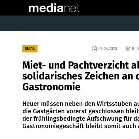
event
draw
06.04.2020
Red
RETAIL
Miet- und Pachtverzicht a
solidarisches Zeichen an 
Gastronomie
Heuer müssen neben den Wirtsstuben a
die Gastgärten vorerst geschlossen blei
der frühlingsbedingte Aufschwung für d
Gastronomiegeschäft bleibt somit auch 