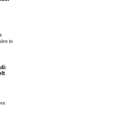
e
alen in
ich.
gen in
li:
lt
gen
uge
bnis
r als