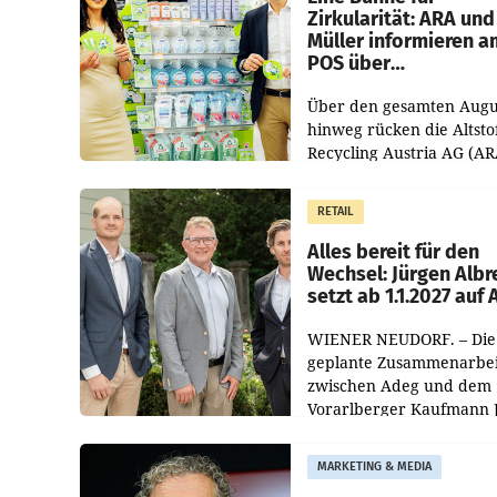
Zirkularität: ARA und
Müller informieren a
POS über
Kreislauffähigkeit
Über den gesamten Augu
hinweg rücken die Altsto
Recycling Austria AG (AR
und der Handelskonzern
Müller die Initiative „Krei
RETAIL
Helden“ in allen
österreichischen Müller-F
Alles bereit für den
Wechsel: Jürgen Albr
setzt ab 1.1.2027 auf
WIENER NEUDORF. – Die
geplante Zusammenarbei
zwischen Adeg und dem
Vorarlberger Kaufmann 
Albrecht ist kartellrechtl
freigegeben: Die
MARKETING & MEDIA
Bundeswettbewerbsbeh