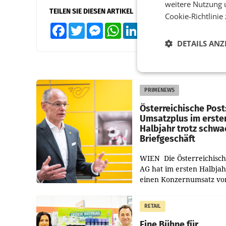
weitere Nutzung 
TEILEN SIE DIESEN ARTIKEL
Cookie-Richtlinie
Facebook
Twitter
Messenger
WhatsApp
LinkedIn
XING
Teilen
DETAILS ANZ
PRIMENEWS
Österreichische Post
Umsatzplus im erste
Halbjahr trotz schw
Briefgeschäft
WIEN Die Österreichisch
AG hat im ersten Halbja
einen Konzernumsatz vo
1.544,0 Mio. EUR
erwirtschaftet, was eine
RETAIL
von 3,8 Prozent gegenüb
dem Vergleichszeitraum
Eine Bühne für