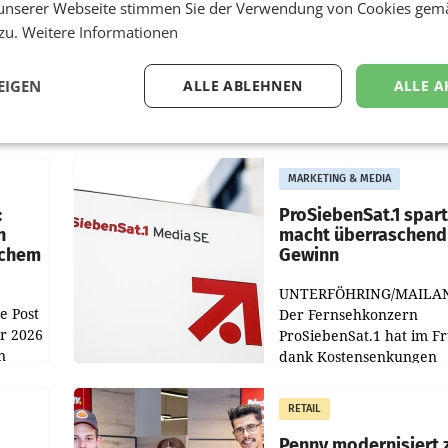
unserer Webseite stimmen Sie der Verwendung von Cookies gem
 zu.
Weitere Informationen
EIGEN
ALLE ABLEHNEN
ALLE A
MARKETING & MEDIA
:
ProSiebenSat.1 spar
n
macht überraschend 
achem
Gewinn
UNTERFÖHRING/MAILA
e Post
Der Fernsehkonzern
hr 2026
ProSiebenSat.1 hat im F
n
dank Kostensenkungen
operativ wieder Gewinn
m Plus
gemacht und die
RETAIL
er
Markterwartung deutlic
übertroffen.
Penny modernisiert 