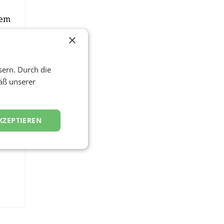
dem
×
sern. Durch die
äß unserer
KZEPTIEREN