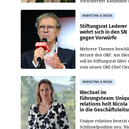
Vorarlberger Kaufmann 
Albrecht ist kartellrechtl
freigegeben: Die
MARKETING & MEDIA
Bundeswettbewerbsbeh
und der Bundeskartellan
Stiftungsrat Lederer
wehrt sich in den SN
gegen Vorwürfe
Mehrere Themen beschä
derzeit den ORF. Am Die
soll im Stiftungsrat über 
vom neuen ORF-Chef Cl
Pig vorgeschlagenen
Besetzungen für die
MARKETING & MEDIA
Direktionen abgestimmt
werden.
Wechsel im
Führungsteam: Uniq
relations holt Nicola 
in die Geschäftsleit
Unique relations besetzt 
Schlüsselposition neu: Ni