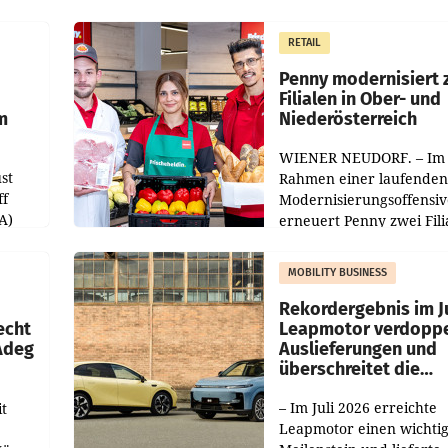
RETAIL
Penny modernisiert 
Filialen in Ober- und
m
Niederösterreich
WIENER NEUDORF. – Im
st
Rahmen einer laufenden
ff
Modernisierungsoffensiv
A)
erneuert Penny zwei Fili
Nieder- und Oberösterre
slauf-
Die beiden Standorte lie
MOBILITY BUSINESS
Haag sowie im rund
ilialen
Rekordergebnis im Ju
echt
Leapmotor verdoppe
 Adeg
Auslieferungen und
überschreitet die
100.000er-Marke
– Im Juli 2026 erreichte
t
Leapmotor einen wichti