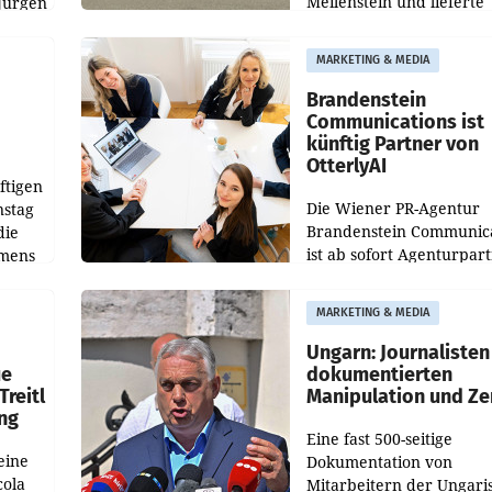
Meilenstein und lieferte
Jürgen
weltweit 101.267 Fahrze
ich
aus, womit sich das Erge
MARKETING & MEDIA
gegenüber Juli 2025 meh
örde
verdoppelte (+102
walt
Brandenstein
Communications ist
künftig Partner von
OtterlyAI
ftigen
Die Wiener PR-Agentur
nstag
Brandenstein Communica
die
ist ab sofort Agenturpar
emens
der KI-Monitoring- und
Optimierungsplattform
MARKETING & MEDIA
OtterlyAI. Damit baut di
Agentur ihr Leistungspor
Ungarn: Journalisten
ue
dokumentierten
Treitl
Manipulation und Ze
ung
Eine fast 500-seitige
eine
Dokumentation von
cola
Mitarbeitern der Ungari