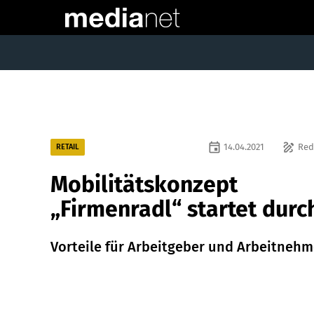
event
draw
14.04.2021
Red
RETAIL
Mobilitätskonzept
„Firmenradl“ startet durc
Vorteile für Arbeitgeber und Arbeitnehm