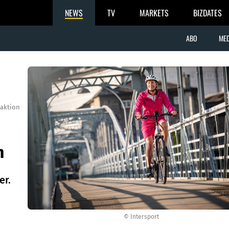
NEWS
TV
MARKETS
BIZDATES
ABO
MED
aktion
h
er.
© Intersport