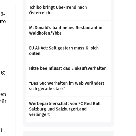
Tchibo bringt Ube-Trend nach
Österreich
19-
uto
McDonald’s baut neues Restaurant in
Waidhofen/Ybbs
EU AI-Act: Seit gestern muss KI sich
outen
Hitze beeinflusst das Einkaufsverhalten
zug
"Das Suchverhalten im Web verändert
sich gerade stark"
ßen
ilt.
Werbepartnerschaft von FC Red Bull
Salzburg und SalzburgerLand
verlängert
ch