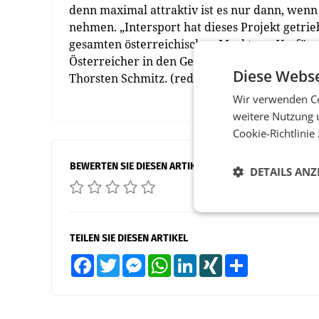
denn maximal attraktiv ist es nur dann, wen
nehmen. „Intersport hat dieses Projekt getri
gesamten österreichischen Markt zur Verfügun
Österreicher in den Genuss dieses Angebots k
Diese Webse
Thorsten Schmitz. (red)
Wir verwenden Co
weitere Nutzung 
Cookie-Richtlinie
BEWERTEN SIE DIESEN ARTIKEL
DETAILS ANZ
TEILEN SIE DIESEN ARTIKEL
Facebook
Twitter
Messenger
WhatsApp
LinkedIn
XING
Teilen