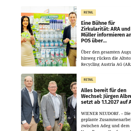
RETAIL
Eine Bühne für
Zirkularität: ARA und
Müller informieren a
POS über
Kreislauffähigkeit
Über den gesamten Augu
hinweg rücken die Altsto
Recycling Austria AG (AR
und der Handelskonzern
Müller die Initiative „Krei
RETAIL
Helden“ in allen
österreichischen Müller-F
Alles bereit für den
Wechsel: Jürgen Albr
setzt ab 1.1.2027 auf
WIENER NEUDORF. – Die
geplante Zusammenarbei
zwischen Adeg und dem