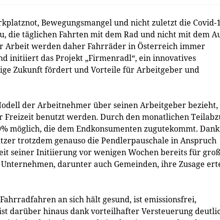
rkplatznot, Bewegungsmangel und nicht zuletzt die Covid-
, die täglichen Fahrten mit dem Rad und nicht mit dem A
ur Arbeit werden daher Fahrräder in Österreich immer
nd initiiert das Projekt „Firmenradl“, ein innovatives
tige Zukunft fördert und Vorteile für Arbeitgeber und
Modell der Arbeitnehmer über seinen Arbeitgeber bezieht,
er Freizeit benutzt werden. Durch den monatlichen Teilab
 30% möglich, die dem Endkonsumenten zugutekommt. Dank
zer trotzdem genauso die Pendlerpauschale in Anspruch
eit seiner Initiierung vor wenigen Wochen bereits für gro
0 Unternehmen, darunter auch Gemeinden, ihre Zusage erte
 Fahrradfahren an sich hält gesund, ist emissionsfrei,
st darüber hinaus dank vorteilhafter Versteuerung deutli