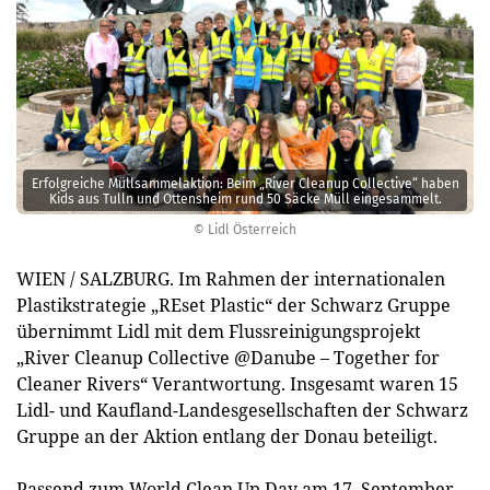
Erfolgreiche Müllsammelaktion: Beim „River Cleanup Collective“ haben
Kids aus Tulln und Ottensheim rund 50 Säcke Müll eingesammelt.
© Lidl Österreich
WIEN / SALZBURG. Im Rahmen der internationalen
Plastikstrategie „REset Plastic“ der Schwarz Gruppe
übernimmt Lidl mit dem Flussreinigungsprojekt
„River Cleanup Collective @Danube – Together for
Cleaner Rivers“ Verantwortung. Insgesamt waren 15
Lidl- und Kaufland-Landesgesellschaften der Schwarz
Gruppe an der Aktion entlang der Donau beteiligt.
Passend zum World Clean Up Day am 17. September