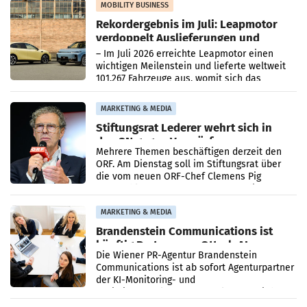
Bundeskartellanwalt
MOBILITY BUSINESS
Rekordergebnis im Juli: Leapmotor
verdoppelt Auslieferungen und
überschreitet die 100.000er-Marke
– Im Juli 2026 erreichte Leapmotor einen
wichtigen Meilenstein und lieferte weltweit
101.267 Fahrzeuge aus, womit sich das
Ergebnis gegenüber Juli 2025 mehr als
verdoppelte (+102
MARKETING & MEDIA
Stiftungsrat Lederer wehrt sich in
den SN gegen Vorwürfe
Mehrere Themen beschäftigen derzeit den
ORF. Am Dienstag soll im Stiftungsrat über
die vom neuen ORF-Chef Clemens Pig
vorgeschlagenen Besetzungen für die
Direktionen abgestimmt werden.
MARKETING & MEDIA
Brandenstein Communications ist
künftig Partner von OtterlyAI
Die Wiener PR-Agentur Brandenstein
Communications ist ab sofort Agenturpartner
der KI-Monitoring- und
Optimierungsplattform OtterlyAI. Damit baut
die Agentur ihr Leistungsportfolio