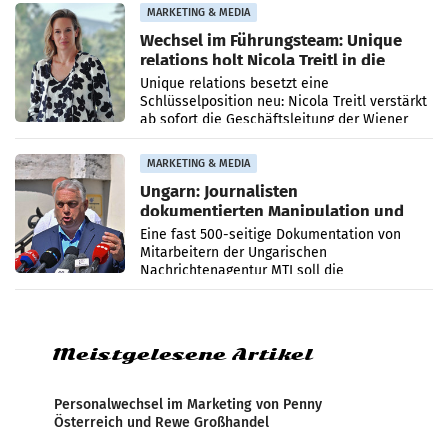
MARKETING & MEDIA
Wechsel im Führungsteam: Unique
relations holt Nicola Treitl in die
Geschäftsleitung
Unique relations besetzt eine
Schlüsselposition neu: Nicola Treitl verstärkt
ab sofort die Geschäftsleitung der Wiener
PR-Agentur an der Seite von Josef Kalina und
Anna Kalina-Mahr.
MARKETING & MEDIA
Ungarn: Journalisten
dokumentierten Manipulation und
Zensur
Eine fast 500-seitige Dokumentation von
Mitarbeitern der Ungarischen
Nachrichtenagentur MTI soll die
systematische Nachrichten-Manipulation und
Zensur bei der Agentur während der Zeit
Meistgelesene Artikel
Personalwechsel im Marketing von Penny
Österreich und Rewe Großhandel