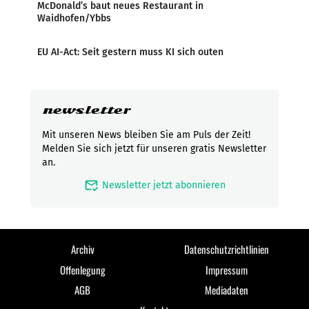
McDonald’s baut neues Restaurant in
Waidhofen/Ybbs
EU AI-Act: Seit gestern muss KI sich outen
newsletter
Mit unseren News bleiben Sie am Puls der Zeit!
Melden Sie sich jetzt für unseren gratis Newsletter
an.
mark_email_read
Newsletter jetzt abonnieren
Archiv
Datenschutzrichtlinien
Offenlegung
Impressum
AGB
Mediadaten