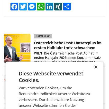
Facebook
Twitter
Messenger
WhatsApp
LinkedIn
XING
Teilen
PRIMENEWS
Österreichische Post: Umsatzplus im
ersten Halbjahr trotz schwachem
Briefgeschäft
WIEN Die Österreichische Post AG hat im
ersten Halbjahr 2026 einen Konzernumsatz
von 1.544,0 Mio. EUR erwirtschaftet, was
×
einem Plus von 3,8 Prozent gegenüber dem
Vergleichszeitraum
Diese Webseite verwendet
MARKETING & MEDIA
Cookies.
ProSiebenSat.1 spart und macht
überraschend viel Gewinn
Wir verwenden Cookies, um die
UNTERFÖHRING/MAILAND/AMSTERDAM. Der
Fernsehkonzern ProSiebenSat.1 hat im
Benutzerfreundlichkeit unserer Website zu
Frühjahr dank Kostensenkungen operativ
verbessern. Durch die weitere Nutzung
wieder Gewinn gemacht und die
unserer Webseite stimmen Sie der
Markterwartung deutlich übertroffen.