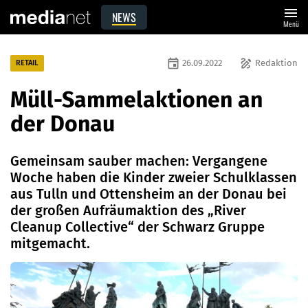
menu
NEWS
Menü
event
draw
26.09.2022
Redaktion
RETAIL
Müll-Sammelaktionen an
der Donau
Gemeinsam sauber machen: Vergangene
Woche haben die Kinder zweier Schulklassen
aus Tulln und Ottensheim an der Donau bei
der großen Aufräumaktion des „River
Cleanup Collective“ der Schwarz Gruppe
mitgemacht.