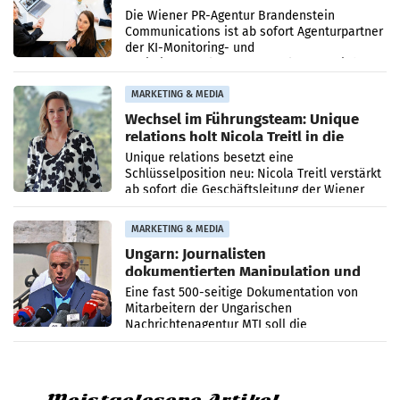
künftig Partner von OtterlyAI
Die Wiener PR-Agentur Brandenstein
Communications ist ab sofort Agenturpartner
der KI-Monitoring- und
Optimierungsplattform OtterlyAI. Damit baut
die Agentur ihr Leistungsportfolio
MARKETING & MEDIA
Wechsel im Führungsteam: Unique
relations holt Nicola Treitl in die
Geschäftsleitung
Unique relations besetzt eine
Schlüsselposition neu: Nicola Treitl verstärkt
ab sofort die Geschäftsleitung der Wiener
PR-Agentur an der Seite von Josef Kalina und
Anna Kalina-Mahr.
MARKETING & MEDIA
Ungarn: Journalisten
dokumentierten Manipulation und
Zensur
Eine fast 500-seitige Dokumentation von
Mitarbeitern der Ungarischen
Nachrichtenagentur MTI soll die
systematische Nachrichten-Manipulation und
Zensur bei der Agentur während der Zeit
Meistgelesene Artikel