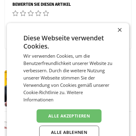
BEWERTEN SIE DIESEN ARTIKEL
×
Facebook
Twitter
Messenger
WhatsApp
LinkedIn
XING
Teilen
Diese Webseite verwendet
Cookies.
Wir verwenden Cookies, um die
Benutzerfreundlichkeit unserer Website zu
verbessern. Durch die weitere Nutzung
PRIMENEWS
unserer Webseite stimmen Sie der
Österreichische Post: Umsatzplus im
Verwendung von Cookies gemäß unserer
ersten Halbjahr trotz schwachem
Cookie-Richtlinie zu.
Weitere
Briefgeschäft
WIEN Die Österreichische Post AG hat im
Informationen
ersten Halbjahr 2026 einen Konzernumsatz
von 1.544,0 Mio. EUR erwirtschaftet, was
einem Plus von 3,8 Prozent gegenüber dem
ALLE AKZEPTIEREN
Vergleichszeitraum
MARKETING & MEDIA
ProSiebenSat.1 spart und macht
ALLE ABLEHNEN
überraschend viel Gewinn