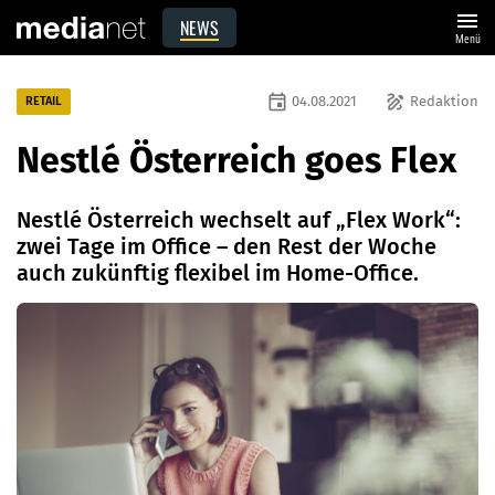
menu
NEWS
Menü
event
draw
04.08.2021
Redaktion
RETAIL
Nestlé Österreich goes Flex
Nestlé Österreich wechselt auf „Flex Work“:
zwei Tage im Office – den Rest der Woche
auch zukünftig flexibel im Home-Office.