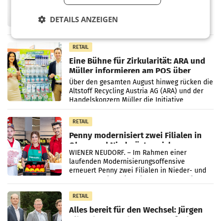
UNTERFÖHRING/MAILAND/AMSTERDAM. Der
Fernsehkonzern ProSiebenSat.1 hat im
DETAILS ANZEIGEN
Frühjahr dank Kostensenkungen operativ
wieder Gewinn gemacht und die
Markterwartung deutlich übertroffen.
RETAIL
Eine Bühne für Zirkularität: ARA und
Müller informieren am POS über
Kreislauffähigkeit
Über den gesamten August hinweg rücken die
Altstoff Recycling Austria AG (ARA) und der
Handelskonzern Müller die Initiative
„Kreislauf-Helden“ in allen österreichischen
Müller-Filialen
RETAIL
Penny modernisiert zwei Filialen in
Ober- und Niederösterreich
WIENER NEUDORF. – Im Rahmen einer
laufenden Modernisierungsoffensive
erneuert Penny zwei Filialen in Nieder- und
Oberösterreich. Die beiden Standorte liegen
in Haag sowie im rund
RETAIL
Alles bereit für den Wechsel: Jürgen
Albrecht setzt ab 1.1.2027 auf Adeg