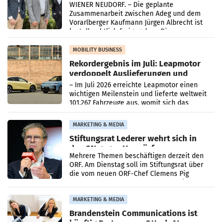
WIENER NEUDORF. – Die geplante
Zusammenarbeit zwischen Adeg und dem
Vorarlberger Kaufmann Jürgen Albrecht ist
kartellrechtlich freigegeben: Die
Bundeswettbewerbsbehörde und der
Bundeskartellanwalt
MOBILITY BUSINESS
Rekordergebnis im Juli: Leapmotor
verdoppelt Auslieferungen und
überschreitet die 100.000er-Marke
– Im Juli 2026 erreichte Leapmotor einen
wichtigen Meilenstein und lieferte weltweit
101.267 Fahrzeuge aus, womit sich das
Ergebnis gegenüber Juli 2025 mehr als
verdoppelte (+102
MARKETING & MEDIA
Stiftungsrat Lederer wehrt sich in
den SN gegen Vorwürfe
Mehrere Themen beschäftigen derzeit den
ORF. Am Dienstag soll im Stiftungsrat über
die vom neuen ORF-Chef Clemens Pig
vorgeschlagenen Besetzungen für die
Direktionen abgestimmt werden.
MARKETING & MEDIA
Brandenstein Communications ist