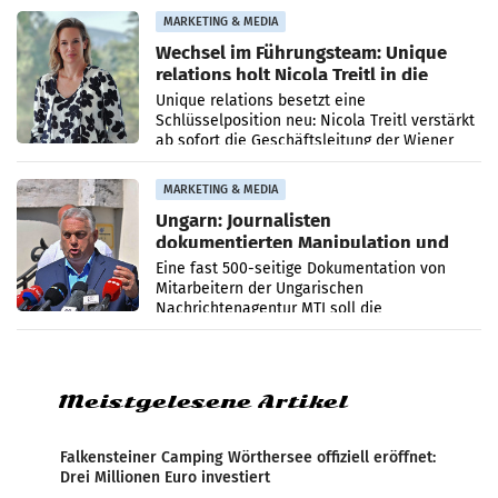
die Agentur ihr Leistungsportfolio
MARKETING & MEDIA
Wechsel im Führungsteam: Unique
relations holt Nicola Treitl in die
Geschäftsleitung
Unique relations besetzt eine
Schlüsselposition neu: Nicola Treitl verstärkt
ab sofort die Geschäftsleitung der Wiener
PR-Agentur an der Seite von Josef Kalina und
Anna Kalina-Mahr.
MARKETING & MEDIA
Ungarn: Journalisten
dokumentierten Manipulation und
Zensur
Eine fast 500-seitige Dokumentation von
Mitarbeitern der Ungarischen
Nachrichtenagentur MTI soll die
systematische Nachrichten-Manipulation und
Zensur bei der Agentur während der Zeit
Meistgelesene Artikel
Falkensteiner Camping Wörthersee offiziell eröffnet:
Drei Millionen Euro investiert