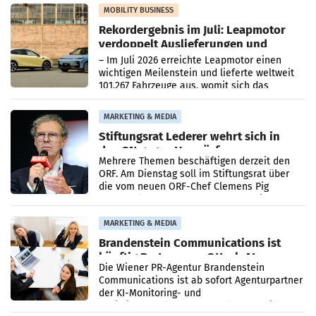
Bundeskartellanwalt
MOBILITY BUSINESS
Rekordergebnis im Juli: Leapmotor
verdoppelt Auslieferungen und
überschreitet die 100.000er-Marke
– Im Juli 2026 erreichte Leapmotor einen
wichtigen Meilenstein und lieferte weltweit
101.267 Fahrzeuge aus, womit sich das
Ergebnis gegenüber Juli 2025 mehr als
verdoppelte (+102
MARKETING & MEDIA
Stiftungsrat Lederer wehrt sich in
den SN gegen Vorwürfe
Mehrere Themen beschäftigen derzeit den
ORF. Am Dienstag soll im Stiftungsrat über
die vom neuen ORF-Chef Clemens Pig
vorgeschlagenen Besetzungen für die
Direktionen abgestimmt werden.
MARKETING & MEDIA
Brandenstein Communications ist
künftig Partner von OtterlyAI
Die Wiener PR-Agentur Brandenstein
Communications ist ab sofort Agenturpartner
der KI-Monitoring- und
Optimierungsplattform OtterlyAI. Damit baut