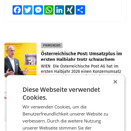
Facebook
Twitter
Messenger
WhatsApp
LinkedIn
XING
Teilen
PRIMENEWS
Österreichische Post: Umsatzplus im
ersten Halbjahr trotz schwachem
Briefgeschäft
WIEN Die Österreichische Post AG hat im
ersten Halbjahr 2026 einen Konzernumsatz
von 1.544,0 Mio. EUR erwirtschaftet, was
×
einem Plus von 3,8 Prozent gegenüber dem
Vergleichszeitraum
Diese Webseite verwendet
MARKETING & MEDIA
Cookies.
ProSiebenSat.1 spart und macht
überraschend viel Gewinn
Wir verwenden Cookies, um die
UNTERFÖHRING/MAILAND/AMSTERDAM. Der
Benutzerfreundlichkeit unserer Website zu
Fernsehkonzern ProSiebenSat.1 hat im
Frühjahr dank Kostensenkungen operativ
verbessern. Durch die weitere Nutzung
wieder Gewinn gemacht und die
unserer Webseite stimmen Sie der
Markterwartung deutlich übertroffen.