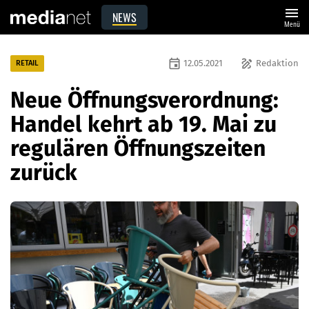
menu
NEWS
Menü
event
draw
12.05.2021
Redaktion
RETAIL
Neue Öffnungsverordnung:
Handel kehrt ab 19. Mai zu
regulären Öffnungszeiten
zurück