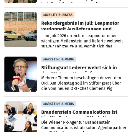
kartellrechtlich freigegeben: Die
Bundeswettbewerbsbehörde und der
Bundeskartellanwalt
MOBILITY BUSINESS
Rekordergebnis im Juli: Leapmotor
verdoppelt Auslieferungen und
überschreitet die 100.000er-Marke
– Im Juli 2026 erreichte Leapmotor einen
wichtigen Meilenstein und lieferte weltweit
101.267 Fahrzeuge aus, womit sich das
Ergebnis gegenüber Juli 2025 mehr als
verdoppelte (+102
MARKETING & MEDIA
Stiftungsrat Lederer wehrt sich in
den SN gegen Vorwürfe
Mehrere Themen beschäftigen derzeit den
ORF. Am Dienstag soll im Stiftungsrat über
die vom neuen ORF-Chef Clemens Pig
vorgeschlagenen Besetzungen für die
Direktionen abgestimmt werden.
MARKETING & MEDIA
Brandenstein Communications ist
künftig Partner von OtterlyAI
Die Wiener PR-Agentur Brandenstein
Communications ist ab sofort Agenturpartner