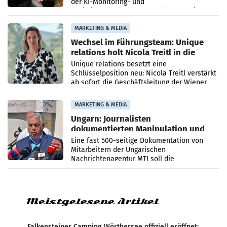
der KI-Monitoring- und
Optimierungsplattform OtterlyAI. Damit baut
die Agentur ihr Leistungsportfolio
MARKETING & MEDIA
Wechsel im Führungsteam: Unique
relations holt Nicola Treitl in die
Geschäftsleitung
Unique relations besetzt eine
Schlüsselposition neu: Nicola Treitl verstärkt
ab sofort die Geschäftsleitung der Wiener
PR-Agentur an der Seite von Josef Kalina und
Anna Kalina-Mahr.
MARKETING & MEDIA
Ungarn: Journalisten
dokumentierten Manipulation und
Zensur
Eine fast 500-seitige Dokumentation von
Mitarbeitern der Ungarischen
Nachrichtenagentur MTI soll die
systematische Nachrichten-Manipulation und
Zensur bei der Agentur während der Zeit
Meistgelesene Artikel
Falkensteiner Camping Wörthersee offiziell eröffnet: