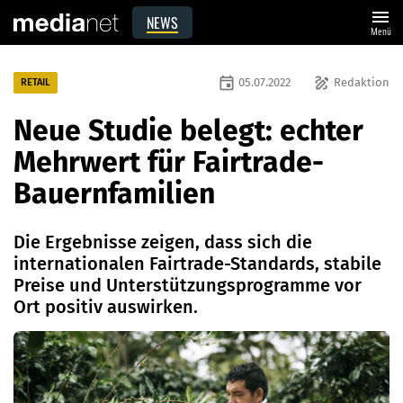
menu
NEWS
Menü
event
draw
05.07.2022
Redaktion
RETAIL
Neue Studie belegt: echter
Mehrwert für Fairtrade-
Bauernfamilien
Die Ergebnisse zeigen, dass sich die
internationalen Fairtrade-Standards, stabile
Preise und Unterstützungsprogramme vor
Ort positiv auswirken.