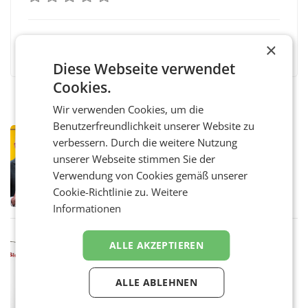
Facebook
Twitter
Messenger
WhatsApp
LinkedIn
XING
Teilen
×
Diese Webseite verwendet
Cookies.
Wir verwenden Cookies, um die
Benutzerfreundlichkeit unserer Website zu
PRIMENEWS
verbessern. Durch die weitere Nutzung
Österreichische Post: Umsatzplus im
unserer Webseite stimmen Sie der
ersten Halbjahr trotz schwachem
Verwendung von Cookies gemäß unserer
Briefgeschäft
WIEN Die Österreichische Post AG hat im
Cookie-Richtlinie zu.
Weitere
ersten Halbjahr 2026 einen Konzernumsatz
von 1.544,0 Mio. EUR erwirtschaftet, was
Informationen
einem Plus von 3,8 Prozent gegenüber dem
Vergleichszeitraum
MARKETING & MEDIA
ALLE AKZEPTIEREN
ProSiebenSat.1 spart und macht
überraschend viel Gewinn
UNTERFÖHRING/MAILAND/AMSTERDAM. Der
ALLE ABLEHNEN
Fernsehkonzern ProSiebenSat.1 hat im
Frühjahr dank Kostensenkungen operativ