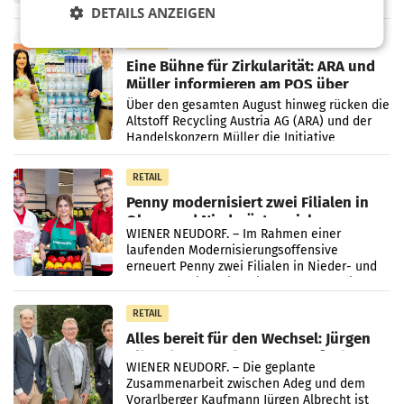
wieder Gewinn gemacht und die
DETAILS ANZEIGEN
Markterwartung deutlich übertroffen.
RETAIL
Eine Bühne für Zirkularität: ARA und
Müller informieren am POS über
Kreislauffähigkeit
Über den gesamten August hinweg rücken die
Altstoff Recycling Austria AG (ARA) und der
Handelskonzern Müller die Initiative
„Kreislauf-Helden“ in allen österreichischen
Müller-Filialen
RETAIL
Penny modernisiert zwei Filialen in
Ober- und Niederösterreich
WIENER NEUDORF. – Im Rahmen einer
laufenden Modernisierungsoffensive
erneuert Penny zwei Filialen in Nieder- und
Oberösterreich. Die beiden Standorte liegen
in Haag sowie im rund
RETAIL
Alles bereit für den Wechsel: Jürgen
Albrecht setzt ab 1.1.2027 auf Adeg
WIENER NEUDORF. – Die geplante
Zusammenarbeit zwischen Adeg und dem
Vorarlberger Kaufmann Jürgen Albrecht ist