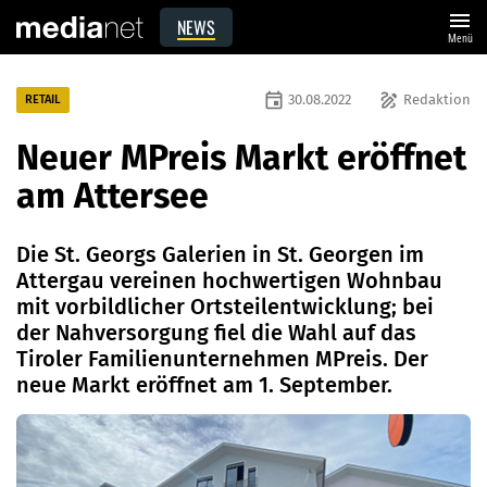
menu
NEWS
Menü
event
draw
30.08.2022
Redaktion
RETAIL
Neuer MPreis Markt eröffnet
am Attersee
Die St. Georgs Galerien in St. Georgen im
Attergau vereinen hochwertigen Wohnbau
mit vorbildlicher Ortsteilentwicklung; bei
der Nahversorgung fiel die Wahl auf das
Tiroler Familienunternehmen MPreis. Der
neue Markt eröffnet am 1. September.