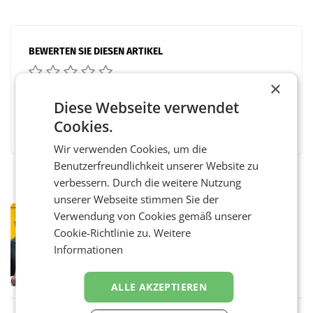
BEWERTEN SIE DIESEN ARTIKEL
×
Diese Webseite verwendet
Facebook
Twitter
Messenger
WhatsApp
LinkedIn
XING
Teilen
Cookies.
Wir verwenden Cookies, um die
Benutzerfreundlichkeit unserer Website zu
verbessern. Durch die weitere Nutzung
unserer Webseite stimmen Sie der
PRIMENEWS
Verwendung von Cookies gemäß unserer
Österreichische Post: Umsatzplus im
Cookie-Richtlinie zu.
Weitere
ersten Halbjahr trotz schwachem
Informationen
Briefgeschäft
WIEN Die Österreichische Post AG hat im
ersten Halbjahr 2026 einen Konzernumsatz
von 1.544,0 Mio. EUR erwirtschaftet, was
ALLE AKZEPTIEREN
einem Plus von 3,8 Prozent gegenüber dem
Vergleichszeitraum