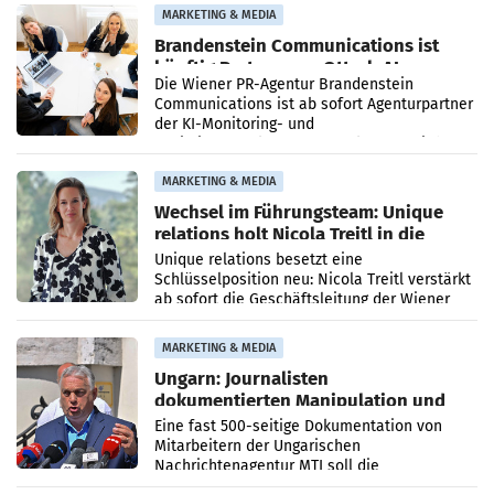
MARKETING & MEDIA
Brandenstein Communications ist
künftig Partner von OtterlyAI
Die Wiener PR-Agentur Brandenstein
Communications ist ab sofort Agenturpartner
der KI-Monitoring- und
Optimierungsplattform OtterlyAI. Damit baut
die Agentur ihr Leistungsportfolio
MARKETING & MEDIA
Wechsel im Führungsteam: Unique
relations holt Nicola Treitl in die
Geschäftsleitung
Unique relations besetzt eine
Schlüsselposition neu: Nicola Treitl verstärkt
ab sofort die Geschäftsleitung der Wiener
PR-Agentur an der Seite von Josef Kalina und
Anna Kalina-Mahr.
MARKETING & MEDIA
Ungarn: Journalisten
dokumentierten Manipulation und
Zensur
Eine fast 500-seitige Dokumentation von
Mitarbeitern der Ungarischen
Nachrichtenagentur MTI soll die
systematische Nachrichten-Manipulation und