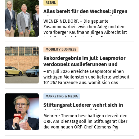
RETAIL
Alles bereit für den Wechsel: Jürgen
Albrecht setzt ab 1.1.2027 auf Adeg
WIENER NEUDORF. – Die geplante
Zusammenarbeit zwischen Adeg und dem
Vorarlberger Kaufmann Jürgen Albrecht ist
kartellrechtlich freigegeben: Die
Bundeswettbewerbsbehörde und der
Bundeskartellanwalt
MOBILITY BUSINESS
Rekordergebnis im Juli: Leapmotor
verdoppelt Auslieferungen und
überschreitet die 100.000er-Marke
– Im Juli 2026 erreichte Leapmotor einen
wichtigen Meilenstein und lieferte weltweit
101.267 Fahrzeuge aus, womit sich das
Ergebnis gegenüber Juli 2025 mehr als
verdoppelte (+102
MARKETING & MEDIA
Stiftungsrat Lederer wehrt sich in
den SN gegen Vorwürfe
Mehrere Themen beschäftigen derzeit den
ORF. Am Dienstag soll im Stiftungsrat über
die vom neuen ORF-Chef Clemens Pig
vorgeschlagenen Besetzungen für die
Direktionen abgestimmt werden.