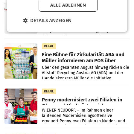
MARKETING & MEDIA
ALLE ABLEHNEN
ProSiebenSat.1 spart und macht
überraschend viel Gewinn
UNTERFÖHRING/MAILAND/AMSTERDAM. Der
DETAILS ANZEIGEN
Fernsehkonzern ProSiebenSat.1 hat im
Frühjahr dank Kostensenkungen operativ
wieder Gewinn gemacht und die
Markterwartung deutlich übertroffen.
RETAIL
Eine Bühne für Zirkularität: ARA und
Müller informieren am POS über
Kreislauffähigkeit
Über den gesamten August hinweg rücken die
Altstoff Recycling Austria AG (ARA) und der
Handelskonzern Müller die Initiative
„Kreislauf-Helden“ in allen österreichischen
Müller-Filialen
RETAIL
Penny modernisiert zwei Filialen in
Ober- und Niederösterreich
WIENER NEUDORF. – Im Rahmen einer
laufenden Modernisierungsoffensive
erneuert Penny zwei Filialen in Nieder- und
Oberösterreich. Die beiden Standorte liegen
in Haag sowie im rund