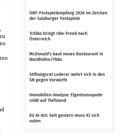
ORF-Festspielempfang 2026 im Zeichen
der Salzburger Festspiele
,
Tchibo bringt Ube-Trend nach
 zu
Österreich
len
McDonald’s baut neues Restaurant in
tten
Waidhofen/Ybbs
Stiftungsrat Lederer wehrt sich in den
SN gegen Vorwürfe
Immobilien-Analyse: Eigentumsquote
sinkt auf Tiefstand
nd
EU AI-Act: Seit gestern muss KI sich
outen
t