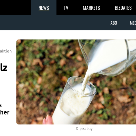
NEWS
TV
MARKETS
BIZDATES
ABO
MED
aktion
lz
s
cher
© pixabay