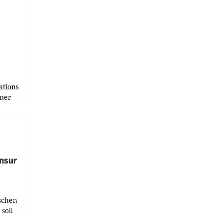
bnis
r als
tions
tner
e
tfolio
nsur
schen
soll