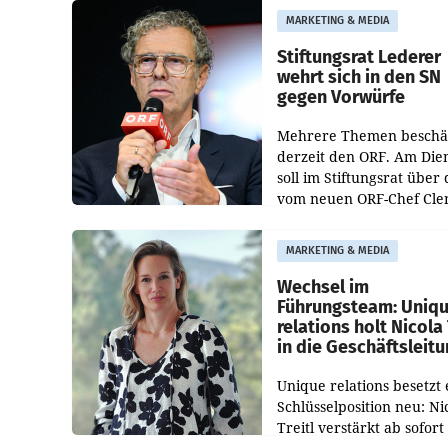
freigegeben: Die
MARKETING & MEDIA
Bundeswettbewerbsbeh
und der Bundeskartellan
Stiftungsrat Lederer
wehrt sich in den SN
gegen Vorwürfe
Mehrere Themen beschä
derzeit den ORF. Am Die
soll im Stiftungsrat über 
vom neuen ORF-Chef Cl
Pig vorgeschlagenen
Besetzungen für die
MARKETING & MEDIA
Direktionen abgestimmt
werden.
Wechsel im
Führungsteam: Uniq
relations holt Nicola 
in die Geschäftsleit
Unique relations besetzt 
Schlüsselposition neu: Ni
Treitl verstärkt ab sofort