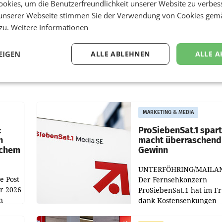
okies, um die Benutzerfreundlichkeit unserer Website zu verbes
unserer Webseite stimmen Sie der Verwendung von Cookies gem
 zu.
Weitere Informationen
EIGEN
ALLE ABLEHNEN
ALLE A
MARKETING & MEDIA
:
ProSiebenSat.1 spar
n
macht überraschend 
achem
Gewinn
UNTERFÖHRING/MAILA
e Post
Der Fernsehkonzern
hr 2026
ProSiebenSat.1 hat im F
n
dank Kostensenkungen
operativ wieder Gewinn
m Plus
gemacht und die