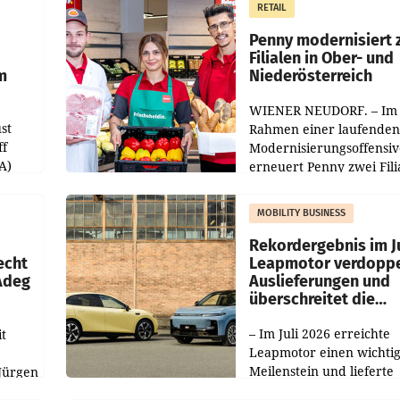
RETAIL
er
Markterwartung deutlic
übertroffen.
Penny modernisiert 
Filialen in Ober- und
m
Niederösterreich
WIENER NEUDORF. – Im
st
Rahmen einer laufenden
ff
Modernisierungsoffensiv
A)
erneuert Penny zwei Fili
Nieder- und Oberösterre
slauf-
Die beiden Standorte lie
MOBILITY BUSINESS
Haag sowie im rund
ilialen
Rekordergebnis im Ju
echt
Leapmotor verdoppe
 Adeg
Auslieferungen und
überschreitet die
100.000er-Marke
– Im Juli 2026 erreichte
t
Leapmotor einen wichti
Meilenstein und lieferte
Jürgen
weltweit 101.267 Fahrze
ich