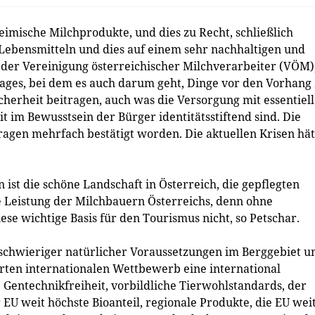
eimische Milchprodukte, und dies zu Recht, schließlich
 Lebensmitteln und dies auf einem sehr nachhaltigen und
t der Vereinigung österreichischer Milchverarbeiter (VÖM)
tages, bei dem es auch darum geht, Dinge vor den Vorhang
cherheit beitragen, auch was die Versorgung mit essentiel
t im Bewusstsein der Bürger identitätsstiftend sind. Die
mfragen mehrfach bestätigt worden. Die aktuellen Krisen hä
ist die schöne Landschaft in Österreich, die gepflegten
e Leistung der Milchbauern Österreichs, denn ohne
se wichtige Basis für den Tourismus nicht, so Petschar.
z schwieriger natürlicher Voraussetzungen im Berggebiet u
arten internationalen Wettbewerb eine international
 Gentechnikfreiheit, vorbildliche Tierwohlstandards, der
 EU weit höchste Bioanteil, regionale Produkte, die EU wei