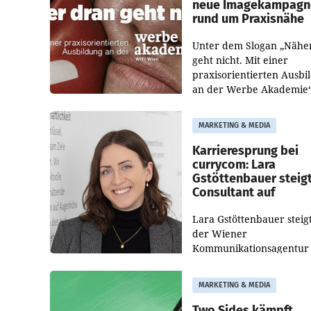
neue Imagekampagn
rund um Praxisnähe
Unter dem Slogan „Nähe
geht nicht. Mit einer
praxisorientierten Ausbi
an der Werbe Akademie“
die Bildungseinrichtung 
WIFI Wien eine neue
MARKETING & MEDIA
Imagekampagne gestarte
Karrieresprung bei
currycom: Lara
Gstöttenbauer steig
Consultant auf
Lara Gstöttenbauer steigt
der Wiener
Kommunikationsagentur
currycom communicatio
partners zum Consultant 
MARKETING & MEDIA
Die 27-jährige Beraterin
betreut Kundinnen und
Two Sides kämpft