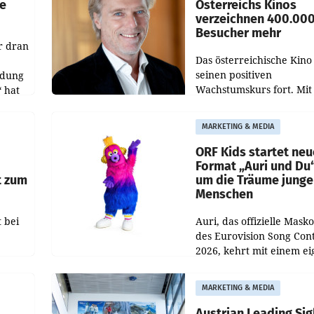
e
Österreichs Kinos
verzeichnen 400.00
Besucher mehr
r dran
Das österreichische Kino 
seinen positiven
ldung
Wachstumskurs fort. Mit
 hat
rund 400.000 Besucheri
des
und Besucher höheren
MARKETING & MEDIA
Nettoreichweite im erst
t.
Halbjahr 2026 gegenüb
ORF Kids startet ne
Format „Auri und Du
t zum
um die Träume junge
Menschen
 bei
Auri, das offizielle Mask
des Eurovision Song Cont
2026, kehrt mit einem e
n
Format auf den Bildschi
auf.
zurück. In der neuen S
MARKETING & MEDIA
„Auri und Du“ bei ORF K
steht
Austrian Leading Sig