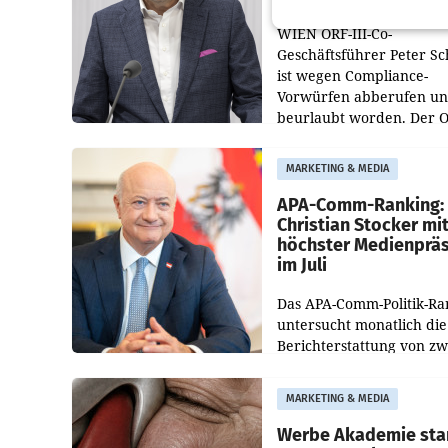
WIEN ORF-III-Co-
Geschäftsführer Peter S
ist wegen Compliance-
Vorwürfen abberufen u
beurlaubt worden. Der 
bestätigte gegenüber de
entsprechende
MARKETING & MEDIA
Medienberichte.
APA-Comm-Ranking:
Christian Stocker mi
höchster Medienprä
im Juli
Das APA-Comm-Politik-Ra
untersucht monatlich die
Berichterstattung von zw
österreichischen
Tageszeitungen und analy
MARKETING & MEDIA
welche Politikerinnen un
Politiker Österreichs die
Werbe Akademie sta