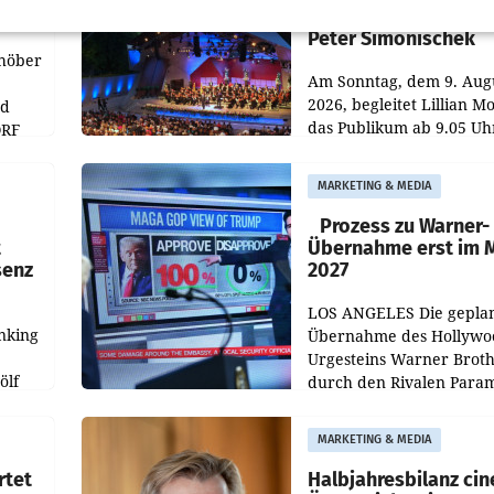
Grafenegg Festival 
Peter Simonischek
chöber
Am Sonntag, dem 9. Aug
2026, begleitet Lillian M
nd
das Publikum ab 9.05 Uh
ORF
durch die ORF-
r APA
„Kulturmatinee“. Die Se
MARKETING & MEDIA
startet mit der Dokumen
„20 Jahre Grafenegg
Prozess zu Warner-
t
Übernahme erst im 
senz
2027
LOS ANGELES Die gepla
nking
Übernahme des Hollywo
Urgesteins Warner Broth
ölf
durch den Rivalen Para
wird noch lange in der
siert,
Schwebe bleiben. Eine
MARKETING & MEDIA
d
Richterin setzte den Proz
rtet
Halbjahresbilanz cin