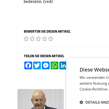
bedeuten. (red)
BEWERTEN SIE DIESEN ARTIKEL
TEILEN SIE DIESEN ARTIKEL
Facebook
Twitter
Messenger
WhatsApp
LinkedIn
XING
Teilen
Diese Webse
Wir verwenden Co
weitere Nutzung 
Cookie-Richtlinie
PRIMENEWS
DETAILS ANZ
ORF III: Peter Schöbe
abberufen und beurl