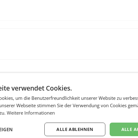
ite verwendet Cookies.
okies, um die Benutzerfreundlichkeit unserer Website zu verbes
unserer Webseite stimmen Sie der Verwendung von Cookies gem
 zu.
Weitere Informationen
MARKETING & MEDIA
EIGEN
ALLE ABLEHNEN
ALLE A
r
ORF-Kulturmatinee
aubt
widmet sich 20 Jahr