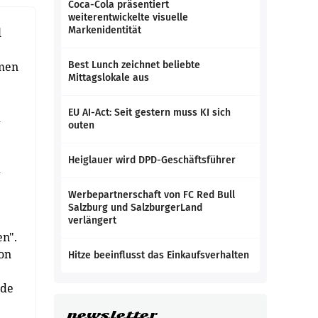
Coca-Cola präsentiert
weiterentwickelte visuelle
Markenidentität
l
umen
Best Lunch zeichnet beliebte
Mittagslokale aus
EU AI-Act: Seit gestern muss KI sich
d
outen
Heiglauer wird DPD-Geschäftsführer
d
Werbepartnerschaft von FC Red Bull
Salzburg und SalzburgerLand
verlängert
n".
on
Hitze beeinflusst das Einkaufsverhalten
ade
newsletter