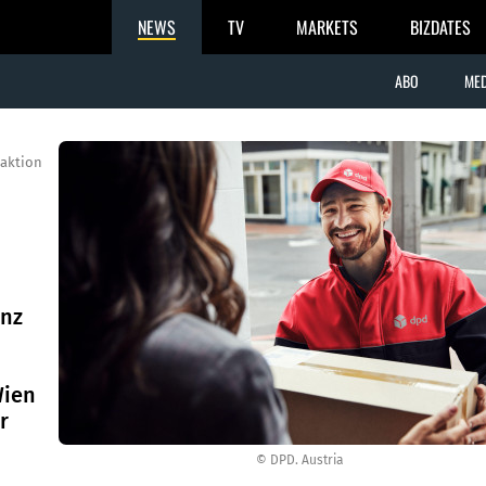
NEWS
TV
MARKETS
BIZDATES
ABO
MED
aktion
enz
Wien
r
© DPD. Austria