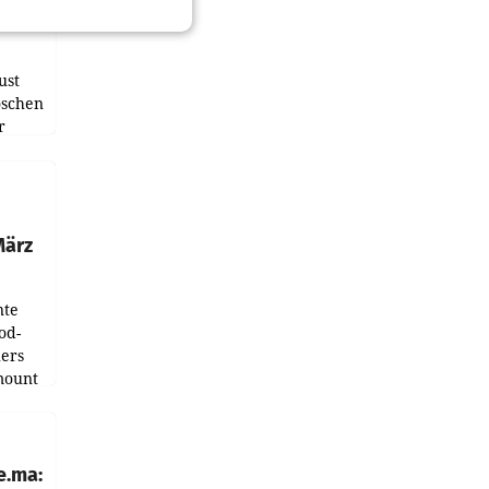
und
ust
oschen
r
ndung
tation
März
nte
od-
ers
mount
ess zu
e.ma: