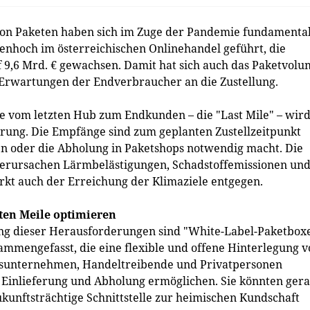
von Paketen haben sich im Zuge der Pandemie fundamenta
enhoch im österreichischen Onlinehandel geführt, die
f 9,6 Mrd. € gewachsen. Damit hat sich auch das Paketvol
ie Erwartungen der Endverbraucher an die Zustellung.
te vom letzten Hub zum Endkunden – die "Last Mile" – wir
rung. Die Empfänge sind zum geplanten Zustellzeitpunkt
en oder die Abholung in Paketshops notwendig macht. Die
verursachen Lärmbelästigungen, Schadstoffemissionen un
rkt auch der Erreichung der Klimaziele entgegen.
ten Meile optimieren
ng dieser Herausforderungen sind "White-Label-Paketboxe
mmengefasst, die eine flexible und offene Hinterlegung v
gsunternehmen, Handeltreibende und Privatpersonen
e Einlieferung und Abholung ermöglichen. Sie könnten ger
ukunftsträchtige Schnittstelle zur heimischen Kundschaft