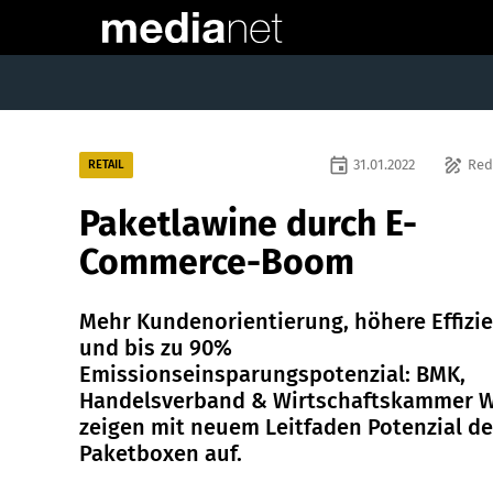
event
draw
31.01.2022
Red
RETAIL
Paketlawine durch E-
Commerce-Boom
Mehr Kundenorientierung, höhere Effizi
und bis zu 90%
Emissionseinsparungspotenzial: BMK,
Handelsverband & Wirtschaftskammer 
zeigen mit neuem Leitfaden Potenzial de
Paketboxen auf.