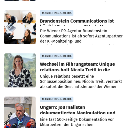
vorgeschlagenen Besetzungen für die
Direktionen abgestimmt werden.
MARKETING & MEDIA
Brandenstein Communications ist
künftig Partner von OtterlyAI
Die Wiener PR-Agentur Brandenstein
Communications ist ab sofort Agenturpartner
der KI-Monitoring- und
Optimierungsplattform OtterlyAI. Damit baut
die Agentur ihr Leistungsportfolio
MARKETING & MEDIA
Wechsel im Führungsteam: Unique
relations holt Nicola Treitl in die
Geschäftsleitung
Unique relations besetzt eine
Schlüsselposition neu: Nicola Treitl verstärkt
ab sofort die Geschäftsleitung der Wiener
PR-Agentur an der Seite von Josef Kalina und
Anna Kalina-Mahr.
MARKETING & MEDIA
Ungarn: Journalisten
dokumentierten Manipulation und
Zensur
Eine fast 500-seitige Dokumentation von
Mitarbeitern der Ungarischen