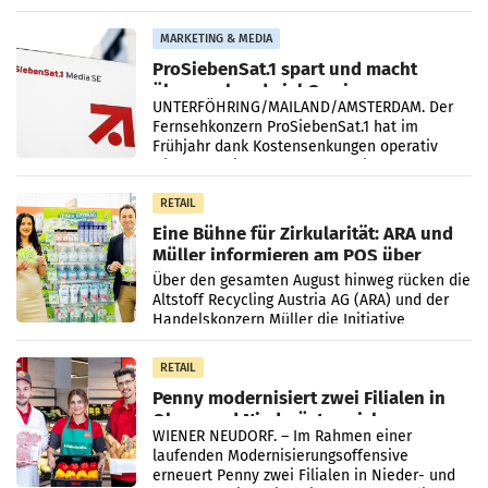
einem Plus von 3,8 Prozent gegenüber dem
Vergleichszeitraum
MARKETING & MEDIA
ProSiebenSat.1 spart und macht
überraschend viel Gewinn
UNTERFÖHRING/MAILAND/AMSTERDAM. Der
Fernsehkonzern ProSiebenSat.1 hat im
Frühjahr dank Kostensenkungen operativ
wieder Gewinn gemacht und die
Markterwartung deutlich übertroffen.
RETAIL
Eine Bühne für Zirkularität: ARA und
Müller informieren am POS über
Kreislauffähigkeit
Über den gesamten August hinweg rücken die
Altstoff Recycling Austria AG (ARA) und der
Handelskonzern Müller die Initiative
„Kreislauf-Helden“ in allen österreichischen
Müller-Filialen
RETAIL
Penny modernisiert zwei Filialen in
Ober- und Niederösterreich
WIENER NEUDORF. – Im Rahmen einer
laufenden Modernisierungsoffensive
erneuert Penny zwei Filialen in Nieder- und