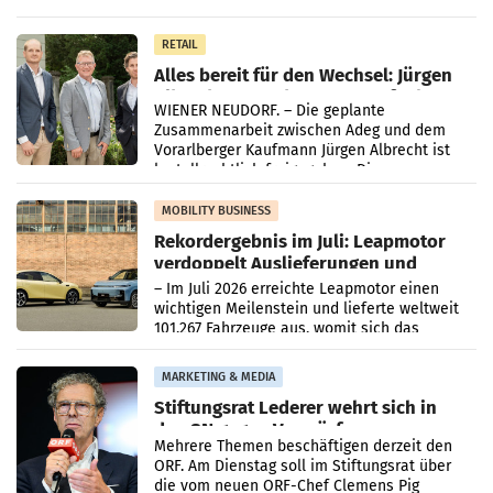
Oberösterreich. Die beiden Standorte liegen
in Haag sowie im rund
RETAIL
Alles bereit für den Wechsel: Jürgen
Albrecht setzt ab 1.1.2027 auf Adeg
WIENER NEUDORF. – Die geplante
Zusammenarbeit zwischen Adeg und dem
Vorarlberger Kaufmann Jürgen Albrecht ist
kartellrechtlich freigegeben: Die
Bundeswettbewerbsbehörde und der
Bundeskartellanwalt
MOBILITY BUSINESS
Rekordergebnis im Juli: Leapmotor
verdoppelt Auslieferungen und
überschreitet die 100.000er-Marke
– Im Juli 2026 erreichte Leapmotor einen
wichtigen Meilenstein und lieferte weltweit
101.267 Fahrzeuge aus, womit sich das
Ergebnis gegenüber Juli 2025 mehr als
verdoppelte (+102
MARKETING & MEDIA
Stiftungsrat Lederer wehrt sich in
den SN gegen Vorwürfe
Mehrere Themen beschäftigen derzeit den
ORF. Am Dienstag soll im Stiftungsrat über
die vom neuen ORF-Chef Clemens Pig