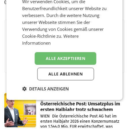
Wir verwenden Cookies, um die
(red)
Benutzerfreundlichkeit unserer Website zu
verbessern. Durch die weitere Nutzung
unserer Webseite stimmen Sie der
Verwendung von Cookies gemäß unserer
BEWERTEN SIE DIESEN ARTIKEL
Cookie-Richtlinie zu.
Weitere
Informationen
ALLE AKZEPTIEREN
Facebook
Twitter
Messenger
WhatsApp
LinkedIn
XING
Teilen
ALLE ABLEHNEN
DETAILS ANZEIGEN
PRIMENEWS
Österreichische Post: Umsatzplus im
ersten Halbjahr trotz schwachem
Briefgeschäft
WIEN Die Österreichische Post AG hat im
ersten Halbjahr 2026 einen Konzernumsatz
von 1.544,0 Mio. EUR erwirtschaftet, was