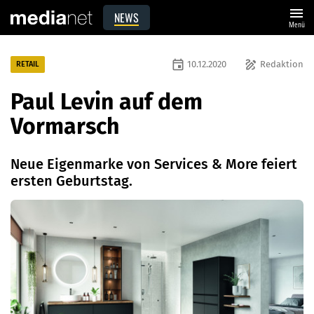
menu
NEWS
Menü
event
draw
10.12.2020
Redaktion
RETAIL
Paul Levin auf dem
Vormarsch
Neue Eigenmarke von Services & More feiert
ersten Geburtstag.