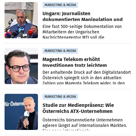
Anna Kalina-Mahr.
MARKETING & MEDIA
Ungarn: Journalisten
dokumentierten Manipulation und
Zensur
Eine fast 500-seitige Dokumentation von
Mitarbeitern der Ungarischen
Nachrichtenagentur MTI soll die
systematische Nachrichten-Manipulation und
Zensur bei der Agentur während der Zeit
MARKETING & MEDIA
Magenta Telekom erhöht
Investitionen trotz leichtem
Umsatzrückgang
Der anhaltende Druck auf den Digitalstandort
Österreich spiegelt sich in den aktuellen
Zahlen von Magenta Telekom wider. In den
ersten sechs Monaten des laufenden Jahres
verzeichnete
MARKETING & MEDIA
Studie zur Medienpräsenz: Wie
Österreichs ATX-Unternehmen
international wahrgenommen
Österreichs börsennotierte Unternehmen
werden
agieren längst auf internationalen Märkten.
Eine neue internationale