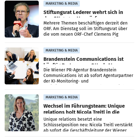
verdoppelte (+102
MARKETING & MEDIA
Stiftungsrat Lederer wehrt sich in
den SN gegen Vorwürfe
Mehrere Themen beschäftigen derzeit den
ORF. Am Dienstag soll im Stiftungsrat über
die vom neuen ORF-Chef Clemens Pig
vorgeschlagenen Besetzungen für die
Direktionen abgestimmt werden.
MARKETING & MEDIA
Brandenstein Communications ist
künftig Partner von OtterlyAI
Die Wiener PR-Agentur Brandenstein
Communications ist ab sofort Agenturpartner
der KI-Monitoring- und
Optimierungsplattform OtterlyAI. Damit baut
die Agentur ihr Leistungsportfolio
MARKETING & MEDIA
Wechsel im Führungsteam: Unique
relations holt Nicola Treitl in die
Geschäftsleitung
Unique relations besetzt eine
Schlüsselposition neu: Nicola Treitl verstärkt
ab sofort die Geschäftsleitung der Wiener
PR-Agentur an der Seite von Josef Kalina und