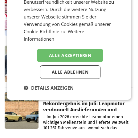
Benutzerfreundlichkeit unserer Website zu
RETAIL
verbessern. Durch die weitere Nutzung
Penny modernisiert zwei Filialen in
unserer Webseite stimmen Sie der
Ober- und Niederösterreich
WIENER NEUDORF. – Im Rahmen einer
Verwendung von Cookies gemäß unserer
laufenden Modernisierungsoffensive
Cookie-Richtlinie zu.
Weitere
erneuert Penny zwei Filialen in Nieder- und
Oberösterreich. Die beiden Standorte liegen
Informationen
in Haag sowie im rund
RETAIL
ALLE AKZEPTIEREN
Alles bereit für den Wechsel: Jürgen
Albrecht setzt ab 1.1.2027 auf Adeg
WIENER NEUDORF. – Die geplante
ALLE ABLEHNEN
Zusammenarbeit zwischen Adeg und dem
Vorarlberger Kaufmann Jürgen Albrecht ist
kartellrechtlich freigegeben: Die
DETAILS ANZEIGEN
Bundeswettbewerbsbehörde und der
Bundeskartellanwalt
MOBILITY BUSINESS
Rekordergebnis im Juli: Leapmotor
verdoppelt Auslieferungen und
überschreitet die 100.000er-Marke
– Im Juli 2026 erreichte Leapmotor einen
wichtigen Meilenstein und lieferte weltweit
101.267 Fahrzeuge aus, womit sich das
Ergebnis gegenüber Juli 2025 mehr als