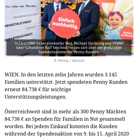
(v.l.n.r.) ÖRK Generalsekretär Mag. Michael Opriesnig und PENNY
Geschäftsführer Ralf Teschmit freuen sich über die großzügige
Spendensumme der Penny-Kunden.
© Penny / Harson
WIEN. In den letzten zehn Jahren wurden 3.145
Familien unterstützt. Jetzt spendeten Penny Kunden
erneut 84.738 € für wichtige
Unterstützungsleistungen.
Österreichweit sind in mehr als 300 Penny Märkten
84.738 € an Spenden für Familien in Not gesammelt
worden. Bei jedem Einkauf konnten die Kunden
während der Spendenaktion von 9. bis 15. April 2020