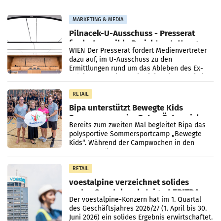
MARKETING & MEDIA
Pilnacek-U-Ausschuss - Presserat
fordert sensible Berichterstattung
WIEN Der Presserat fordert Medienvertreter
dazu auf, im U-Ausschuss zu den
Ermittlungen rund um das Ableben des Ex-
Sektionschefs im Justizministerium, Christian
Pilnacek, auf sensible
RETAIL
Bipa unterstützt Bewegte Kids
Sommercamps im Osten Österreichs
Bereits zum zweiten Mal begleitet Bipa das
polysportive Sommersportcamp „Bewegte
Kids“. Während der Campwochen in den
Monaten Juli und August versorgt das
Unternehmen Kinder sowie
RETAIL
voestalpine verzeichnet solides
erstes Quartal und steigert EBITDA
Der voestalpine-Konzern hat im 1. Quartal
des Geschäftsjahres 2026/27 (1. April bis 30.
Juni 2026) ein solides Ergebnis erwirtschaftet.