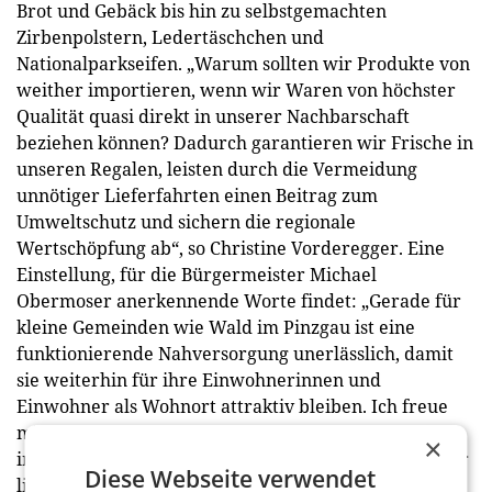
Brot und Gebäck bis hin zu selbstgemachten
Zirbenpolstern, Ledertäschchen und
Nationalparkseifen. „Warum sollten wir Produkte von
weither importieren, wenn wir Waren von höchster
Qualität quasi direkt in unserer Nachbarschaft
beziehen können? Dadurch garantieren wir Frische in
unseren Regalen, leisten durch die Vermeidung
unnötiger Lieferfahrten einen Beitrag zum
Umweltschutz und sichern die regionale
Wertschöpfung ab“, so Christine Vorderegger. Eine
Einstellung, für die Bürgermeister Michael
Obermoser anerkennende Worte findet: „Gerade für
kleine Gemeinden wie Wald im Pinzgau ist eine
funktionierende Nahversorgung unerlässlich, damit
sie weiterhin für ihre Einwohnerinnen und
Einwohner als Wohnort attraktiv bleiben. Ich freue
mich deswegen sehr, dass diese so wichtige Aufgabe
×
in den verlässlichen Händen von Familie Vorderegger
Diese Webseite verwendet
liegt und wünsche dem gesamten Team alles Gute für