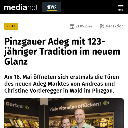
menu
NEWS
Menü
event
draw
21.05.2024
Redaktion
RETAIL
Pinzgauer Adeg mit 123-
jähriger Tradition im neuem
Glanz
Am 16. Mai öffneten sich erstmals die Türen
des neuen Adeg Marktes von Andreas und
Christine Vorderegger in Wald im Pinzgau.