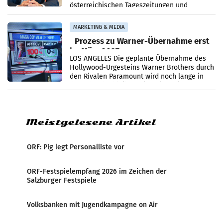
österreichischen Tageszeitungen und
analysiert, welche Politikerinnen und
Politiker Österreichs die
MARKETING & MEDIA
Prozess zu Warner-Übernahme erst
im März 2027
LOS ANGELES Die geplante Übernahme des
Hollywood-Urgesteins Warner Brothers durch
den Rivalen Paramount wird noch lange in
der Schwebe bleiben. Eine Richterin setzte
den Prozess zu
Meistgelesene Artikel
ORF: Pig legt Personalliste vor
ORF-Festspielempfang 2026 im Zeichen der
Salzburger Festspiele
Volksbanken mit Jugendkampagne on Air