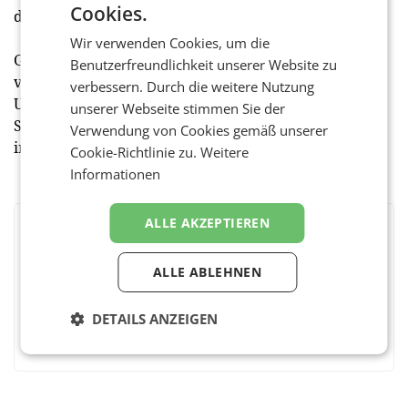
Cookies.
die Zukunft!“
Wir verwenden Cookies, um die
Geöffnet ist Adeg Vorderegger montags bis freitags
Benutzerfreundlichkeit unserer Website zu
von 07:00 Uhr bis 18:30 Uhr und samstags von 07:00
verbessern. Durch die weitere Nutzung
Uhr bis 17:00 Uhr (in der Wintersaison und den
unserer Webseite stimmen Sie der
Sommerferien bis 18:00 Uhr) in Wald 126, 5742 Wald
Verwendung von Cookies gemäß unserer
im Pinzgau.
Cookie-Richtlinie zu.
Weitere
Informationen
ALLE AKZEPTIEREN
BEWERTEN SIE DIESEN ARTIKEL
ALLE ABLEHNEN
DETAILS ANZEIGEN
Facebook
Twitter
Messenger
WhatsApp
LinkedIn
XING
Teilen