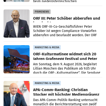
beim niederösterreichischen
Getränkehersteller Vöslauer zu deutlichen
Absatzzuwächsen geführt. Während
PRIMENEWS
ORF III: Peter Schöber abberufen und
beurlaubt
WIEN ORF-III-Co-Geschäftsführer Peter
Schöber ist wegen Compliance-Vorwürfen
abberufen und beurlaubt worden. Der ORF
bestätigte gegenüber der APA entsprechende
Medienberichte.
MARKETING & MEDIA
ORF-Kulturmatinee widmet sich 20
Jahren Grafenegg Festival und Peter
Simonischek
Am Sonntag, dem 9. August 2026, begleitet
Lillian Moschen das Publikum ab 9.05 Uhr
durch die ORF-„Kulturmatinee“. Die Sendung
startet mit der Dokumentation „20 Jahre
Grafenegg
MARKETING & MEDIA
APA-Comm-Ranking: Christian
Stocker mit höchster Medienpräsenz
im Juli
Das APA-Comm-Politik-Ranking untersucht
monatlich die Berichterstattung von zwölf