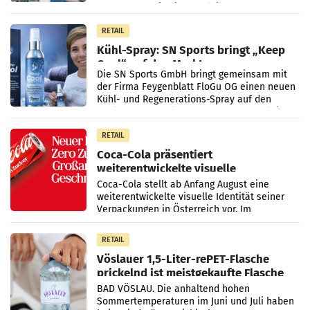
Der Umsatz stieg im Vergleich zur
Vorjahresperiode
RETAIL
Kühl-Spray: SN Sports bringt „Keep
Cool“ auf den Markt
Die SN Sports GmbH bringt gemeinsam mit
der Firma Feygenblatt FloGu OG einen neuen
Kühl- und Regenerations-Spray auf den
Markt. Das Produkt namens „Keep Cool“ ist zu
100 Prozent
RETAIL
Coca-Cola präsentiert
weiterentwickelte visuelle
Markenidentität
Coca-Cola stellt ab Anfang August eine
weiterentwickelte visuelle Identität seiner
Verpackungen in Österreich vor. Im
Mittelpunkt des Redesigns stehen zentrale
Gestaltungselemente
RETAIL
Vöslauer 1,5-Liter-rePET-Flasche
prickelnd ist meistgekaufte Flasche
Österreichs
BAD VÖSLAU. Die anhaltend hohen
Sommertemperaturen im Juni und Juli haben