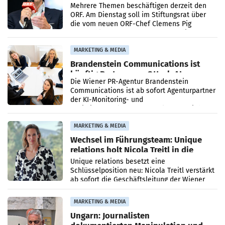
Mehrere Themen beschäftigen derzeit den
ORF. Am Dienstag soll im Stiftungsrat über
die vom neuen ORF-Chef Clemens Pig
vorgeschlagenen Besetzungen für die
Direktionen abgestimmt werden.
MARKETING & MEDIA
Brandenstein Communications ist
künftig Partner von OtterlyAI
Die Wiener PR-Agentur Brandenstein
Communications ist ab sofort Agenturpartner
der KI-Monitoring- und
Optimierungsplattform OtterlyAI. Damit baut
die Agentur ihr Leistungsportfolio
MARKETING & MEDIA
Wechsel im Führungsteam: Unique
relations holt Nicola Treitl in die
Geschäftsleitung
Unique relations besetzt eine
Schlüsselposition neu: Nicola Treitl verstärkt
ab sofort die Geschäftsleitung der Wiener
PR-Agentur an der Seite von Josef Kalina und
Anna Kalina-Mahr.
MARKETING & MEDIA
Ungarn: Journalisten