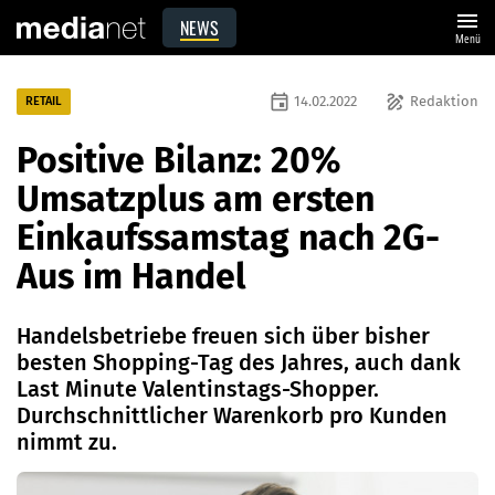
menu
NEWS
Menü
event
draw
14.02.2022
Redaktion
RETAIL
Positive Bilanz: 20%
Umsatzplus am ersten
Einkaufssamstag nach 2G-
Aus im Handel
Handelsbetriebe freuen sich über bisher
besten Shopping-Tag des Jahres, auch dank
Last Minute Valentinstags-Shopper.
Durchschnittlicher Warenkorb pro Kunden
nimmt zu.