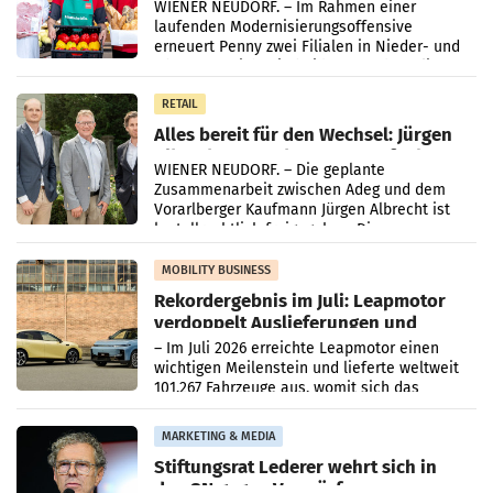
WIENER NEUDORF. – Im Rahmen einer
laufenden Modernisierungsoffensive
erneuert Penny zwei Filialen in Nieder- und
Oberösterreich. Die beiden Standorte liegen
in Haag sowie im rund
RETAIL
Alles bereit für den Wechsel: Jürgen
Albrecht setzt ab 1.1.2027 auf Adeg
WIENER NEUDORF. – Die geplante
Zusammenarbeit zwischen Adeg und dem
Vorarlberger Kaufmann Jürgen Albrecht ist
kartellrechtlich freigegeben: Die
Bundeswettbewerbsbehörde und der
Bundeskartellanwalt
MOBILITY BUSINESS
Rekordergebnis im Juli: Leapmotor
verdoppelt Auslieferungen und
überschreitet die 100.000er-Marke
– Im Juli 2026 erreichte Leapmotor einen
wichtigen Meilenstein und lieferte weltweit
101.267 Fahrzeuge aus, womit sich das
Ergebnis gegenüber Juli 2025 mehr als
verdoppelte (+102
MARKETING & MEDIA
Stiftungsrat Lederer wehrt sich in
den SN gegen Vorwürfe