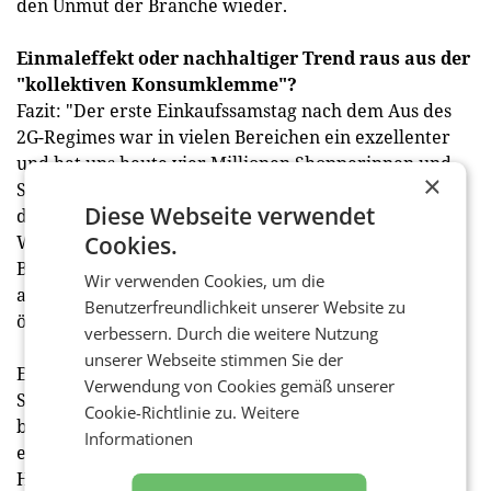
den Unmut der Branche wieder.
Einmaleffekt oder nachhaltiger Trend raus aus der
"kollektiven Konsumklemme"?
Fazit: "Der erste Einkaufssamstag nach dem Aus des
2G-Regimes war in vielen Bereichen ein exzellenter
und hat uns heute vier Millionen Shopperinnen und
×
Shopper gebracht. Allerdings kann er in keiner Weise
Diese Webseite verwendet
die kollektive Konsumklemme der letzten dreizehn
Wochen wettmachen, in denen ein Viertel der
Cookies.
Bevölkerung vom Einkauf im Non-Food-Handel
Wir verwenden Cookies, um die
ausgesperrt war", so Rainer Will, der Sprecher des
Benutzerfreundlichkeit unserer Website zu
österreichischen Handels.
verbessern. Durch die weitere Nutzung
unserer Webseite stimmen Sie der
Entscheidend ist jetzt die Frage, ob die heutigen
Verwendung von Cookies gemäß unserer
Shopping-Festspiele Ausdruck eines Valentinstags-
Cookie-Richtlinie zu.
Weitere
bedingten Einmaleffekts sind oder die Branche auf
Informationen
einen nachhaltigen Aufwärtstrend hoffen darf. Der
Handelsverband erwartet jedenfalls für den