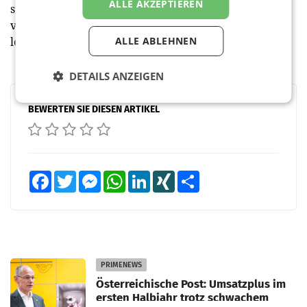
ALLE AKZEPTIEREN
stationären Handel eine deutliche Umsatzsteigerung
von rund 200 Mio. € wöchentlich im Vergleich zu den
letzten 13 Wochen.
ALLE ABLEHNEN
DETAILS ANZEIGEN
BEWERTEN SIE DIESEN ARTIKEL
Facebook
Twitter
Messenger
WhatsApp
LinkedIn
XING
Teilen
PRIMENEWS
Österreichische Post: Umsatzplus im
ersten Halbjahr trotz schwachem