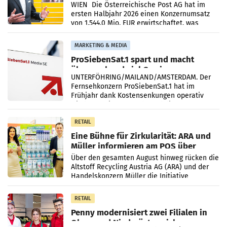
Briefgeschäft
WIEN Die Österreichische Post AG hat im
ersten Halbjahr 2026 einen Konzernumsatz
von 1.544,0 Mio. EUR erwirtschaftet, was
einem Plus von 3,8 Prozent gegenüber dem
Vergleichszeitraum
MARKETING & MEDIA
ProSiebenSat.1 spart und macht
überraschend viel Gewinn
UNTERFÖHRING/MAILAND/AMSTERDAM. Der
Fernsehkonzern ProSiebenSat.1 hat im
Frühjahr dank Kostensenkungen operativ
wieder Gewinn gemacht und die
Markterwartung deutlich übertroffen.
RETAIL
Eine Bühne für Zirkularität: ARA und
Müller informieren am POS über
Kreislauffähigkeit
Über den gesamten August hinweg rücken die
Altstoff Recycling Austria AG (ARA) und der
Handelskonzern Müller die Initiative
„Kreislauf-Helden“ in allen österreichischen
Müller-Filialen
RETAIL
Penny modernisiert zwei Filialen in
Ober- und Niederösterreich