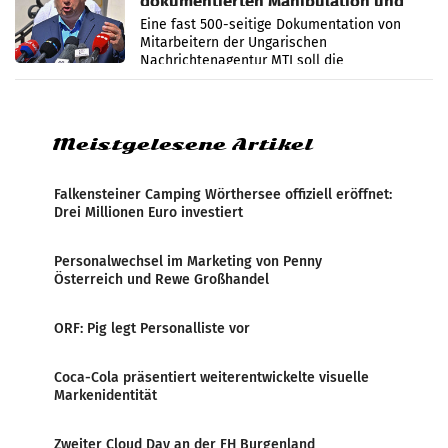
dokumentierten Manipulation und
Zensur
Eine fast 500-seitige Dokumentation von
Mitarbeitern der Ungarischen
Nachrichtenagentur MTI soll die
systematische Nachrichten-Manipulation und
Zensur bei der Agentur während der Zeit
Meistgelesene Artikel
Falkensteiner Camping Wörthersee offiziell eröffnet:
Drei Millionen Euro investiert
Personalwechsel im Marketing von Penny
Österreich und Rewe Großhandel
ORF: Pig legt Personalliste vor
Coca-Cola präsentiert weiterentwickelte visuelle
Markenidentität
Zweiter Cloud Day an der FH Burgenland