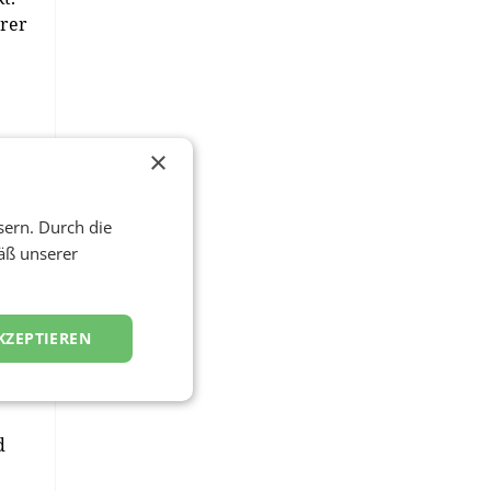
hrer
×
sern. Durch die
äß unserer
nd
en
KZEPTIEREN
d