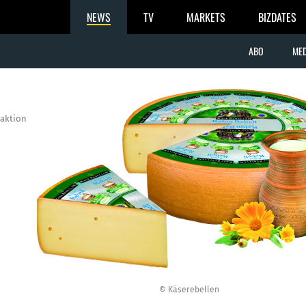
NEWS
TV
MARKETS
BIZDATES
ABO
MED
aktion
© Käserebellen