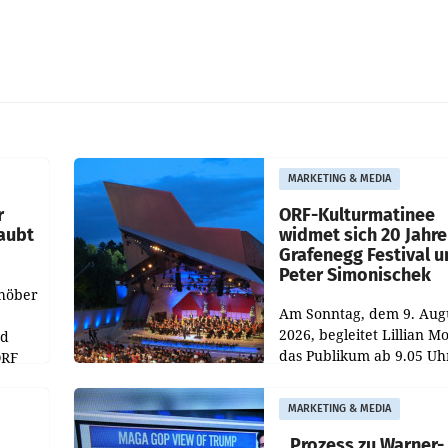
MARKETING & MEDIA
r
ORF-Kulturmatinee
aubt
widmet sich 20 Jahr
Grafenegg Festival 
Peter Simonischek
chöber
Am Sonntag, dem 9. Aug
2026, begleitet Lillian M
nd
das Publikum ab 9.05 Uh
ORF
durch die ORF-
r APA
„Kulturmatinee“. Die Se
MARKETING & MEDIA
startet mit der Dokumen
„20 Jahre Grafenegg
Prozess zu Warner-