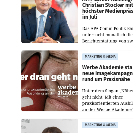
Christian Stocker mi
höchster Medienprä
im Juli
Das APA-Comm-Politik-Ra
untersucht monatlich die
Berichterstattung von zw
österreichischen
Tageszeitungen und analy
MARKETING & MEDIA
welche Politikerinnen un
Politiker Österreichs die
Werbe Akademie sta
neue Imagekampagn
rund um Praxisnähe
Unter dem Slogan „Nähe
geht nicht. Mit einer
praxisorientierten Ausbi
an der Werbe Akademie“
die Bildungseinrichtung 
WIFI Wien eine neue
MARKETING & MEDIA
Imagekampagne gestarte