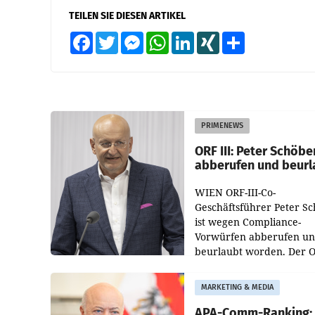
TEILEN SIE DIESEN ARTIKEL
Facebook
Twitter
Messenger
WhatsApp
LinkedIn
XING
Teilen
PRIMENEWS
ORF III: Peter Schöbe
abberufen und beurl
WIEN ORF-III-Co-
Geschäftsführer Peter S
ist wegen Compliance-
Vorwürfen abberufen u
beurlaubt worden. Der 
bestätigte gegenüber de
entsprechende
MARKETING & MEDIA
Medienberichte.
APA-Comm-Ranking: