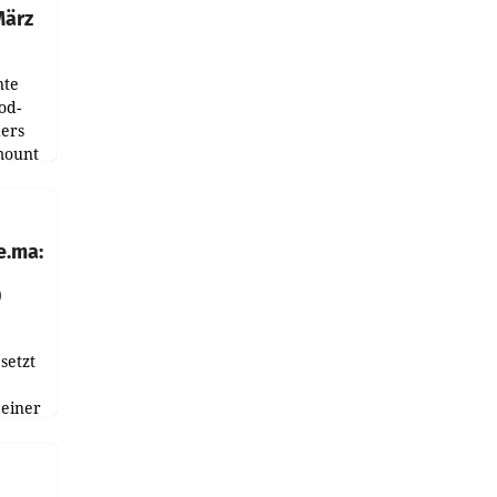
März
nte
od-
ers
mount
ess zu
e.ma:
0
setzt
 einer
nnen
en