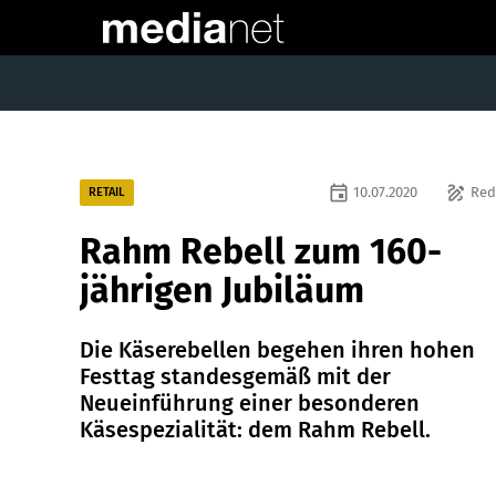
event
draw
10.07.2020
Red
RETAIL
Rahm Rebell zum 160-
jährigen Jubiläum
Die Käserebellen begehen ihren hohen
Festtag standesgemäß mit der
Neueinführung einer besonderen
Käsespezialität: dem Rahm Rebell.