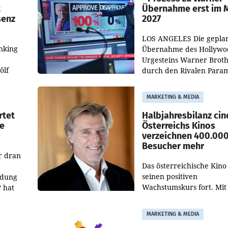
t
Übernahme erst im 
senz
2027
LOS ANGELES Die gepla
nking
Übernahme des Hollywo
Urgesteins Warner Broth
ölf
durch den Rivalen Para
wird noch lange in der
siert,
Schwebe bleiben. Eine
MARKETING & MEDIA
d
Richterin setzte den Proz
rtet
Halbjahresbilanz cin
e
Österreichs Kinos
verzeichnen 400.00
Besucher mehr
r dran
Das österreichische Kino 
seinen positiven
ldung
Wachstumskurs fort. Mit
 hat
rund 400.000 Besucheri
des
und Besucher höheren
MARKETING & MEDIA
Nettoreichweite im erst
t.