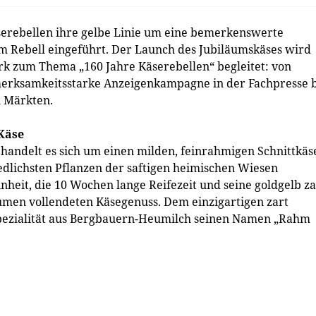
serebellen ihre gelbe Linie um eine bemerkenswerte
m Rebell eingeführt. Der Launch des Jubiläumskäses wird
 zum Thema „160 Jahre Käserebellen“ begleitet: von
merksamkeitsstarke Anzeigenkampagne in der Fachpresse b
n Märkten.
Käse
 handelt es sich um einen milden, feinrahmigen Schnittkäs
edlichsten Pflanzen der saftigen heimischen Wiesen
heit, die 10 Wochen lange Reifezeit und seine goldgelb za
umen vollendeten Käsegenuss. Dem einzigartigen zart
pezialität aus Bergbauern-Heumilch seinen Namen „Rahm