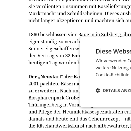
Sie verdienten Unsummen mit Käselieferungen
Marktmacht und Schuldscheinen. Dieses ausbe
nicht länger akzeptieren und machten sich a
1860 beschlossen vier Bauern in Sulzberg, ihr
eigenständig zu verarbeiten. Im Laufe der J
Sennerei geschaffen werden musste. Am 24. 
Diese Webse
der Vertrag von 32 Bauern unterzeichnet. 19
Wir verwenden Co
heutigen Tag werden hier die Rebellenkäseso
weitere Nutzung 
Cookie-Richtlinie
Der „Neustart“ der Käserebellen
2001 pachtete Käsermeister Sepp Krönauer d
zu erweitern. Nach und nach kamen weitere
DETAILS ANZ
Biosphärenpark Großes Walsertal, aus Tirol 
Thüringerberg in Vorarlberg (2005), Zell am Zi
und Pflege der Heumilchkäsespezialitäten erfo
damals und heute eint das Geheimrezept – n
die Käsehandwerkskunst nach altbewährter, b