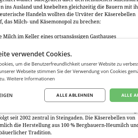
 ins Ausland und knebelten gleichzeitig die Bauern mit i
uterische Handeln wollten die Urväter der Käserebellen
uf, das Milch- und Käsemonopol zu brechen:
e Milch im Keller eines ortsansässigen Gasthauses
ahre wurden es mehr und mehr Bauern, sodass eine eigene
März 1893 wurde deshalb die „Concurrenz“ gegründet und
ite verwendet Cookies.
53 erfolgte der Neubau des Sennereigebäudes. Bis zum
okies, um die Benutzerfreundlichkeit unserer Website zu verbes
rten produziert.
unserer Webseite stimmen Sie der Verwendung von Cookies gem
 zu.
Weitere Informationen
as Sennereigebäude an, um es grundlegend zu sanieren u
 Bauern – aus dem Bregenzerwald, dem UNESCO-geschützt
EIGEN
ALLE ABLEHNEN
ALLE A
und dem Allgäu – sowie Sennereistandorte dazu:
ller in Tirol (2016) und Reutte in Tirol (2019). Die Reifung
lgt seit 2002 zentral in Steingaden. Die Käserebellen von
ämlich die Herstellung aus 100 % Bergbauern-Heumilch un
äuerlicher Tradition.