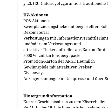
g.t.S. (EU-Gütesiegel „garantiert traditionelle
HZ-Aktionen
POS-Aktionen:
Zweitplatzierungstheke mit beigestellten Ro
Dekomaterial
Verkostungen mit Informationsvermittlerinn
und/oder am Verkostungsstand
attraktive Thekenaufsteller aus Karton für d
5000 ½-Laibkartons beigepackt
Promotion-Karton der ARGE Heumilch
Gewinnspiele mit attraktiven Preisen
Give-aways
Anzeigenkampagne in Fachpresse und über S
Hintergrundinformation
Kurzer Geschichtsabriss zu den Käserebellen
Bis Mitte des 19. Jahrhunderts herrschten B