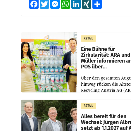
Facebook
Twitter
Messenger
WhatsApp
LinkedIn
XING
Teilen
RETAIL
Eine Bühne für
Zirkularität: ARA und
Müller informieren a
POS über
Kreislauffähigkeit
Über den gesamten Augu
hinweg rücken die Altsto
Recycling Austria AG (AR
und der Handelskonzern
Müller die Initiative „Krei
RETAIL
Helden“ in allen
österreichischen Müller-F
Alles bereit für den
Wechsel: Jürgen Albr
setzt ab 1.1.2027 auf