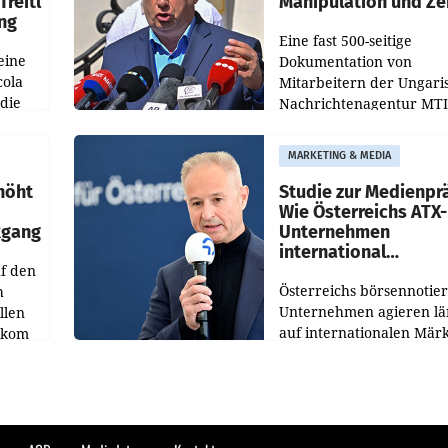
Treitl
Manipulation und Ze
ung
Eine fast 500-seitige
eine
Dokumentation von
cola
Mitarbeitern der Ungari
 die
Nachrichtenagentur MTI 
ener
die systematische Nachri
von
Manipulation und Zensur
MARKETING & MEDIA
lina-
der Agentur während de
höht
Studie zur Medienpr
Wie Österreichs ATX-
kgang
Unternehmen
international
f den
wahrgenommen wer
Österreichs börsennotier
h
Unternehmen agieren lä
llen
auf internationalen Märk
ekom
Eine neue internationale
hs
Medienresonanzanalyse
ahres
untersucht die weltweite
Berichterstattung über