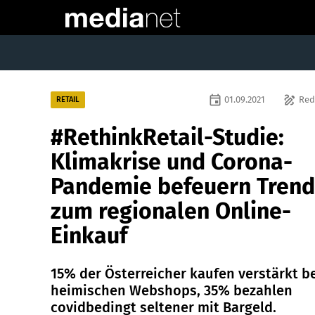
event
draw
01.09.2021
Red
RETAIL
#RethinkRetail-Studie:
Klimakrise und Corona-
Pandemie befeuern Trend
zum regionalen Online-
Einkauf
15% der Österreicher kaufen verstärkt b
heimischen Webshops, 35% bezahlen
covidbedingt seltener mit Bargeld.