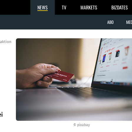
NEWS
TV
MARKETS
BIZDATES
ABO
MED
aktion
ei
© pixabay