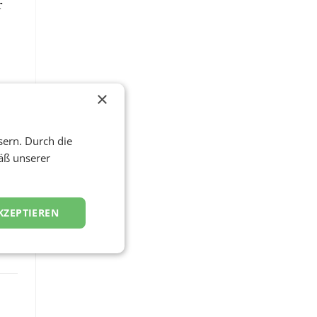
r
ält
×
e
n.
sern. Durch die
äß unserer
KZEPTIEREN