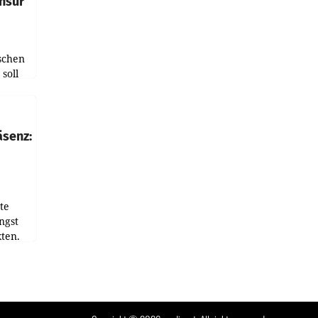
nsur
schen
soll
chten-
 bei
r Zeit
äsenz:
den
te
ngst
ten.