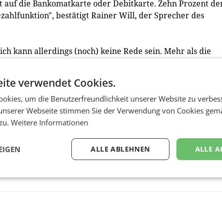
ärkt auf die Bankomatkarte oder Debitkarte. Zehn Prozent de
zahlfunktion", bestätigt Rainer Will, der Sprecher des
ch kann allerdings (noch) keine Rede sein. Mehr als die
ndel werden weiterhin bar abgewickelt. Die Bevölkerung h
er 10.000 € zu verbieten (um effektiver gegen Geldwäsch
ite verwendet Cookies.
nen dies ab, knapp ein Drittel ist sogar vehement dagege
okies, um die Benutzerfreundlichkeit unserer Website zu verbes
unserer Webseite stimmen Sie der Verwendung von Cookies gem
 zu.
Weitere Informationen
EIGEN
ALLE ABLEHNEN
ALLE A