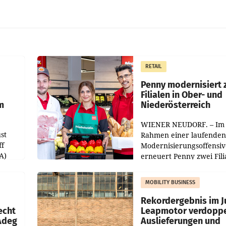
RETAIL
Penny modernisiert 
Filialen in Ober- und
m
Niederösterreich
WIENER NEUDORF. – Im
st
Rahmen einer laufenden
ff
Modernisierungsoffensiv
A)
erneuert Penny zwei Fili
Nieder- und Oberösterre
slauf-
Die beiden Standorte lie
MOBILITY BUSINESS
Haag sowie im rund
ilialen
Rekordergebnis im Ju
echt
Leapmotor verdoppe
 Adeg
Auslieferungen und