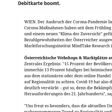
Debitkarte boomt.
WIEN. Der Ausbruch der Corona-Pandemie lie
Corona-Maßnahmen haben seit dem Frühling z
und einem neuen "Klima der Zuversicht" gefüh
Bezahlgewohnheiten der Österreicher ausgew
Marktforschungsinstitut MindTake Research i
Österreichische Webshops & Marktplätze 
Zentrales Ergebnis: "15 Prozent der Bevölke
immerhin 13 Prozent häufiger bei heimischen
aus dem stationären oder dem online Handel 
auf Regionalität zu achten. Covid-19 hat als
deutlich verstärkt – gut so, denn die Bekämp
Herausforderungen des 21. Jahrhunderts", sa
"Uns freut es besonders, dass die aktuellen
wahrgenommenen Trend zu Regionalität und Na