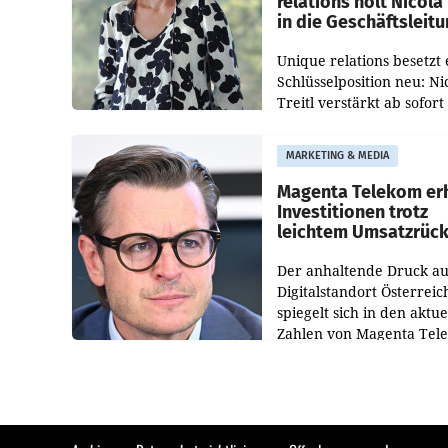
relations holt Nicola 
in die Geschäftsleit
Unique relations besetzt 
Schlüsselposition neu: Ni
Treitl verstärkt ab sofort
Geschäftsleitung der Wi
PR-Agentur an der Seite 
MARKETING & MEDIA
Josef Kalina und Anna Ka
Mahr.
Magenta Telekom er
Investitionen trotz
leichtem Umsatzrüc
Der anhaltende Druck au
Digitalstandort Österreic
spiegelt sich in den aktue
Zahlen von Magenta Tel
wider. In den ersten sec
Monaten des laufenden J
verzeichnete