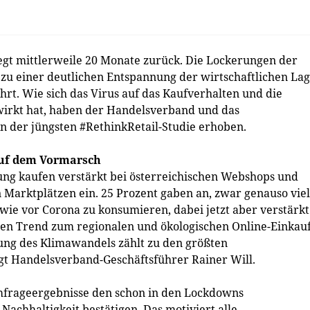
gt mittlerweile 20 Monate zurück. Die Lockerungen der
u einer deutlichen Entspannung der wirtschaftlichen La
rt. Wie sich das Virus auf das Kaufverhalten und die
irkt hat, haben der Handelsverband und das
n der jüngsten #RethinkRetail-Studie erhoben.
auf dem Vormarsch
rung kaufen verstärkt bei österreichischen Webshops und
 Marktplätzen ein. 25 Prozent gaben an, zwar genauso viel
wie vor Corona zu konsumieren, dabei jetzt aber verstärkt
o den Trend zum regionalen und ökologischen Online-Einkau
fung des Klimawandels zählt zu den größten
gt Handelsverband-Geschäftsführer Rainer Will.
 Umfrageergebnisse den schon in den Lockdowns
chhaltigkeit bestätigen. Das motiviert alle