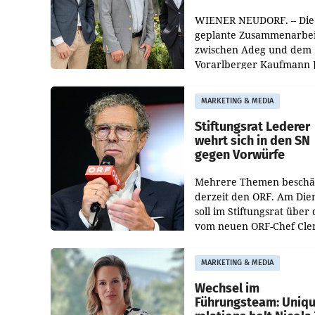
WIENER NEUDORF. – Die
geplante Zusammenarbei
zwischen Adeg und dem
Vorarlberger Kaufmann 
Albrecht ist kartellrechtl
freigegeben: Die
MARKETING & MEDIA
Bundeswettbewerbsbeh
und der Bundeskartellan
Stiftungsrat Lederer
wehrt sich in den SN
gegen Vorwürfe
Mehrere Themen beschä
derzeit den ORF. Am Die
soll im Stiftungsrat über 
vom neuen ORF-Chef Cl
Pig vorgeschlagenen
Besetzungen für die
MARKETING & MEDIA
Direktionen abgestimmt
werden.
Wechsel im
Führungsteam: Uniq