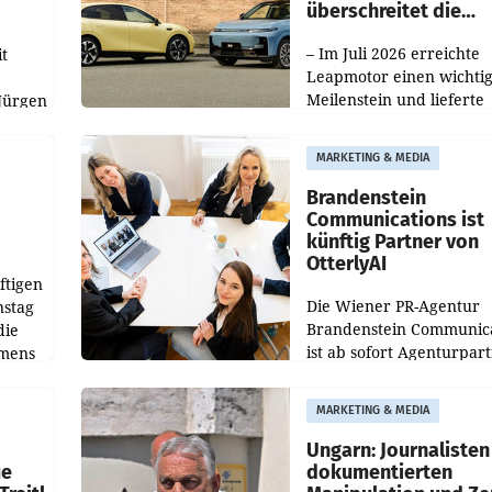
überschreitet die
100.000er-Marke
– Im Juli 2026 erreichte
t
Leapmotor einen wichti
Meilenstein und lieferte
Jürgen
weltweit 101.267 Fahrze
ich
aus, womit sich das Erge
MARKETING & MEDIA
gegenüber Juli 2025 meh
örde
verdoppelte (+102
walt
Brandenstein
Communications ist
künftig Partner von
OtterlyAI
ftigen
Die Wiener PR-Agentur
nstag
Brandenstein Communica
die
ist ab sofort Agenturpar
emens
der KI-Monitoring- und
Optimierungsplattform
MARKETING & MEDIA
OtterlyAI. Damit baut di
Agentur ihr Leistungspor
Ungarn: Journalisten
ue
dokumentierten