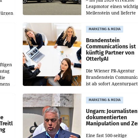
t
Leapmotor einen wichti
Meilenstein und lieferte
Jürgen
weltweit 101.267 Fahrze
ich
aus, womit sich das Erge
MARKETING & MEDIA
gegenüber Juli 2025 meh
örde
verdoppelte (+102
walt
Brandenstein
Communications ist
künftig Partner von
OtterlyAI
ftigen
Die Wiener PR-Agentur
nstag
Brandenstein Communica
die
ist ab sofort Agenturpar
emens
der KI-Monitoring- und
Optimierungsplattform
MARKETING & MEDIA
OtterlyAI. Damit baut di
Agentur ihr Leistungspor
Ungarn: Journalisten
ue
dokumentierten
Treitl
Manipulation und Ze
ung
Eine fast 500-seitige