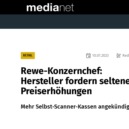
event
draw
10.07.2023
Red
RETAIL
Rewe-Konzernchef:
Hersteller fordern selten
Preiserhöhungen
Mehr Selbst-Scanner-Kassen angekündig