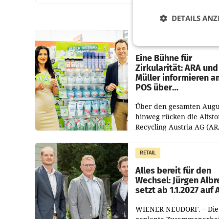
DETAILS ANZ
RETAIL
Eine Bühne für
Zirkularität: ARA und
Müller informieren a
POS über
Kreislauffähigkeit
Über den gesamten Augu
hinweg rücken die Altsto
Recycling Austria AG (AR
und der Handelskonzern
Müller die Initiative „Krei
RETAIL
Helden“ in allen
österreichischen Müller-F
Alles bereit für den
Wechsel: Jürgen Albr
setzt ab 1.1.2027 auf
WIENER NEUDORF. – Die