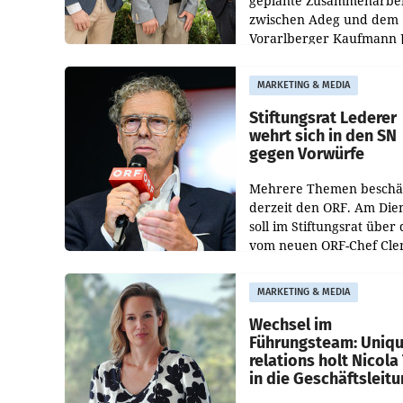
geplante Zusammenarbei
zwischen Adeg und dem
Vorarlberger Kaufmann 
Albrecht ist kartellrechtl
freigegeben: Die
MARKETING & MEDIA
Bundeswettbewerbsbeh
und der Bundeskartellan
Stiftungsrat Lederer
wehrt sich in den SN
gegen Vorwürfe
Mehrere Themen beschä
derzeit den ORF. Am Die
soll im Stiftungsrat über 
vom neuen ORF-Chef Cl
Pig vorgeschlagenen
Besetzungen für die
MARKETING & MEDIA
Direktionen abgestimmt
werden.
Wechsel im
Führungsteam: Uniq
relations holt Nicola 
in die Geschäftsleit