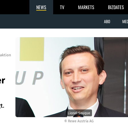
NEWS
TV
MARKETS
BIZDATES
ABO
MED
aktion
er
t.
Lionel Souque
© Rewe Austria AG