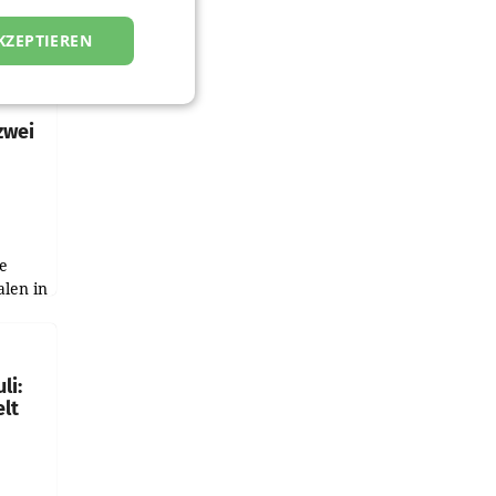
KZEPTIEREN
zwei
e
alen in
ich.
gen in
li:
lt