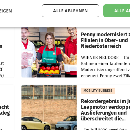
EIGEN
ALLE ABLEHNEN
ALLE A
RETAIL
Penny modernisiert 
Filialen in Ober- und
m
Niederösterreich
WIENER NEUDORF. – Im
st
Rahmen einer laufenden
ff
Modernisierungsoffensiv
A)
erneuert Penny zwei Fili
Nieder- und Oberösterre
slauf-
Die beiden Standorte lie
MOBILITY BUSINESS
Haag sowie im rund
ilialen
Rekordergebnis im Ju
echt
Leapmotor verdoppe
 Adeg
Auslieferungen und
überschreitet die
100.000er-Marke
– Im Juli 2026 erreichte