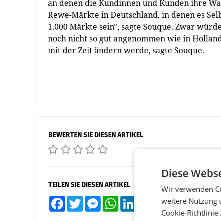
an denen die Kundinnen und Kunden ihre War
Rewe-Märkte in Deutschland, in denen es Selb
1.000 Märkte sein", sagte Souque. Zwar würd
noch nicht so gut angenommen wie in Holland,
mit der Zeit ändern werde, sagte Souque.
BEWERTEN SIE DIESEN ARTIKEL
Diese Webse
TEILEN SIE DIESEN ARTIKEL
Wir verwenden Co
weitere Nutzung 
Facebook
Twitter
Messenger
WhatsApp
LinkedIn
XING
Teilen
Cookie-Richtlinie