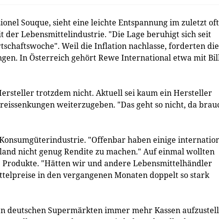
nel Souque, sieht eine leichte Entspannung im zuletzt oft
t der Lebensmittelindustrie. "Die Lage beruhigt sich seit
schaftswoche". Weil die Inflation nachlasse, forderten die
gen. In Österreich gehört Rewe International etwa mit Bil
rsteller trotzdem nicht. Aktuell sei kaum ein Hersteller
Preissenkungen weiterzugeben. "Das geht so nicht, da brau
r Konsumgüterindustrie. "Offenbar haben einige internatio
and nicht genug Rendite zu machen." Auf einmal wollten
e Produkte. "Hätten wir und andere Lebensmittelhändler
ttelpreise in den vergangenen Monaten doppelt so stark
inen deutschen Supermärkten immer mehr Kassen aufzustell